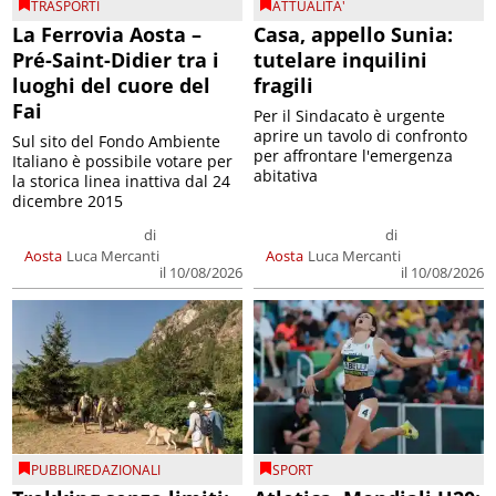
TRASPORTI
ATTUALITA'
La Ferrovia Aosta –
Casa, appello Sunia:
Pré-Saint-Didier tra i
tutelare inquilini
luoghi del cuore del
fragili
Fai
Per il Sindacato è urgente
aprire un tavolo di confronto
Sul sito del Fondo Ambiente
per affrontare l'emergenza
Italiano è possibile votare per
abitativa
la storica linea inattiva dal 24
dicembre 2015
di
di
Aosta
Luca Mercanti
Aosta
Luca Mercanti
il 10/08/2026
il 10/08/2026
PUBBLIREDAZIONALI
SPORT