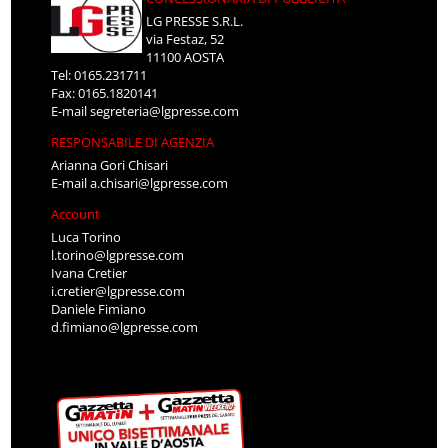
LG PRESSE S.R.L.
via Festaz, 52
11100 AOSTA
Tel: 0165.231711
Fax: 0165.1820141
E-mail
segreteria@lgpresse.com
RESPONSABILE DI AGENZIA
Arianna Gori Chisari
E-mail
a.chisari@lgpresse.com
Account
Luca Torino
l.torino@lgpresse.com
Ivana Cretier
i.cretier@lgpresse.com
Daniele Fimiano
d.fimiano@lgpresse.com