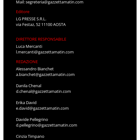
Mail:
segreteria@gazzettamatin.com
Editore
LG PRESSE S.R.L.
via Festaz, 52 11100 AOSTA
DIRETTORE RESPONSABILE
Luca Mercanti
l.mercanti@gazzettamatin.com
REDAZIONE
Alessandro Bianchet
a.bianchet@gazzettamatin.com
Danila Chenal
d.chenal@gazzettamatin.com
Erika David
e.david@gazzettamatin.com
Davide Pellegrino
d.pellegrino@gazzettamatin.com
Cinzia Timpano