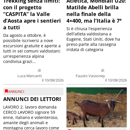
Trekking senza limiti:
Atletica, Mondiali U20:
con il progetto
Matilde Abelli brilla
“CASPITA” la Valle
nella finale della
d’Aosta apre i sentieri
4×400, ma l’Italia è 7ª
a tutti
Si è chiusa l'esperienza
dell'atleta valdostana a
Da agosto a ottobre, è
Eugene, Stati Uniti, dove ha
possibile iscriversi a nove
preso parte alla rassegna
escursioni gratuite e aperte a
iridata di categoria
tutti in sei comuni valdostani:
un'esperienza alpina
condivisa grazi...
di
di
Luca Mercanti
Fausto Vassoney
il 10/08/2026
il 10/08/2026
ANNUNCI
ANNUNCI DEI LETTORI
LAVORO 2. lavoro domanda
CERCO LAVORO signore 59
enne, italiano e volenteroso,
amante degli animali e
montagna cerca lavoro come