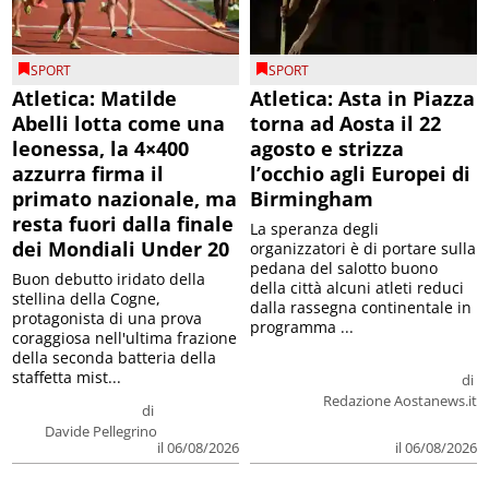
SPORT
SPORT
Atletica: Matilde
Atletica: Asta in Piazza
Abelli lotta come una
torna ad Aosta il 22
leonessa, la 4×400
agosto e strizza
azzurra firma il
l’occhio agli Europei di
primato nazionale, ma
Birmingham
resta fuori dalla finale
La speranza degli
dei Mondiali Under 20
organizzatori è di portare sulla
pedana del salotto buono
Buon debutto iridato della
della città alcuni atleti reduci
stellina della Cogne,
dalla rassegna continentale in
protagonista di una prova
programma ...
coraggiosa nell'ultima frazione
della seconda batteria della
staffetta mist...
di
Redazione Aostanews.it
di
Davide Pellegrino
il 06/08/2026
il 06/08/2026