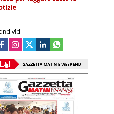
otizie
ondividi
GAZZETTA MATIN E WEEKEND