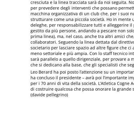
cresciuta e la linea tracciata sarà da noi seguita. No
per prevedere degli interventi che possano permett
macchina organizzativa di un club che, per i suoi n
strutturare come una piccola società. Ho in mente un
deleghe, per responsabilizzare tutti e alleggerire i
gestito da più persone, andando a pescare non solo 
prima linea), ma, nel caso, anche tra altri amici ch
collaboratori. Seguendo la linea dettata dal direttiv
societario per lasciare spazio ad altre figure che c
meno settoriale e più ampia. Con lo staff tecnico 
sarà parallelo a quello dirigenziale, per provare a m
che si dedicano alla base, che gli specialisti che s
Leo Berard ha poi posto l’attenzione su un importan
ha concluso il presidente – avrà poi l’importante 
per i 70 anni di vita della società. L’Atletica Cogne
di costruire qualcosa che possa onorare la grande st
(davide pellegrino)