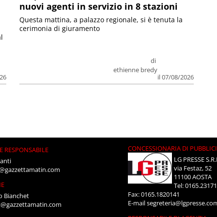
nuovi agenti in servizio in 8 stazioni
Questa mattina, a palazzo regionale, si è tenuta la
cerimonia di giuramento
l
di
ethienne bredy
026
il 07/08/2026
CONCESSIONARIA DI PUBBLIC
E RESPONSABILE
LG PRESSE S.R.
anti
via Festaz, 52
i@gazzettamatin.com
11100 AOSTA
NE
Tel: 0165.2317
Fax: 0165.1820141
o Bianchet
E-mail
segreteria@lgpresse.co
t@gazzettamatin.com