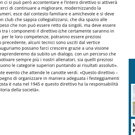
n ci si può però accontentare e l’intero direttivo si attiverà
erci di continuare a migliorare, modernizzando la
umeri, esce dal contesto familiare e amichevole e si deve
 club che sappia collegializzarsi, che dia spazio alle
l peso che non può essere retto da singoli, ma deve essere
tra i componenti il direttivo (che certamente saranno in
e, per le loro competenze, potranno essere preziosi
o precedente, alcuni tecnici sono usciti dal vertice
i auguriamo possano farci crescere grazie a una visione
intraprenderemo da subito un dialogo, con un percorso che
otivare sempre più i nostri allenatori, sia quelli preziosi
eguono le categorie superiori puntando ai risultati assoluti».
te evento che attende le canotte verdi. «Questo direttivo –
impegno di organizzare in maniera adeguata i festeggiamenti
 Aosta è nata nel 1945 e questo direttivo ha la responsabilità
oria della società».
M
P