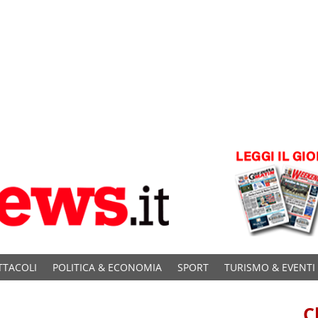
TTACOLI
POLITICA & ECONOMIA
SPORT
TURISMO & EVENTI
C