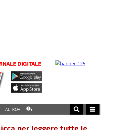
ALTRO
licca per leggere tutte le