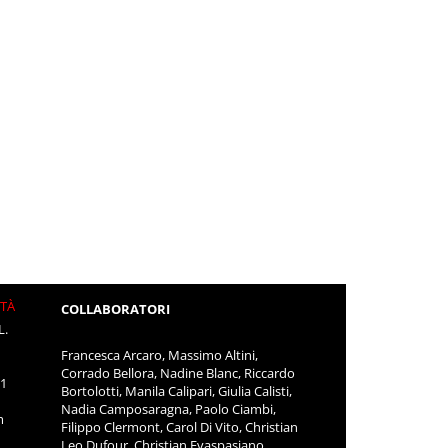
ITÀ
COLLABORATORI
L.
Francesca Arcaro, Massimo Altini,
Corrado Bellora, Nadine Blanc, Riccardo
11
Bortolotti, Manila Calipari, Giulia Calisti,
Nadia Camposaragna, Paolo Ciambi,
m
Filippo Clermont, Carol Di Vito, Christian
Leo Dufour, Christian Evaspasiano,