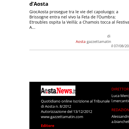
d’Aosta
GiocAosta prosegue tra le vie del capoluogo; a
Brissogne entra nel vivo la Feta de l’Oumbra;
Etroubles ospita la Veillà; a Chamois tocca al Festiva
A...
di
Aosta
gazzettamatin
il 07/08/2
DIRETTOR
Luca Merc
l.mercant
Quotidiano online Iscrizione al Tribunale
di Aosta n. 8/2012
REDAZIO
Autorizzazione del 13/12/2012
Alessandr
www.gazzettamatin.com
a.bianche
Editore