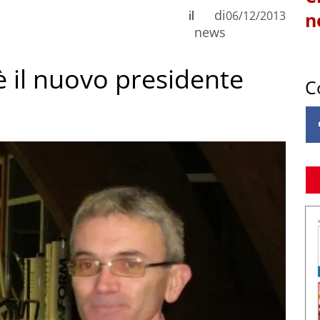
di
il
06/12/2013
n
news
è il nuovo presidente
C