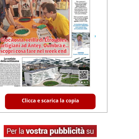
Clicca e scarica la copia