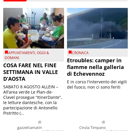
APPUNTAMENTI
,
OGGI &
CRONACA
DOMANI
Etroubles: camper in
COSA FARE NEL FINE
fiamme nella galleria
SETTIMANA IN VALLE
di Echevennoz
D’AOSTA
E in corso l'intervento dei vigili
SABATO 8 AGOSTO ALLEIN –
del fuoco, non ci sono feriti
All’area verde Le Plan-de-
Clavel prosegue “ItinerDante”,
le letture dantesche, con la
partecipazione di Antonello
Pistritto (...
di
di
gazzettamatin
Cinzia Timpano