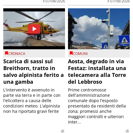
il 07/08/2026
il 07/08/2026
CRONACA
COMUNI
Scarica di sassi sul
Aosta, degrado in via
Breithorn, tratto in
Festaz: installata una
salvo alpinista ferito a
telecamera alla Torre
una gamba
del Lebbroso
L'intervento è avvenuto in
Prime contromosse
parte via terra e in parte con
dell'amministrazione
l'elicottero a causa delle
comunale dopo l'esposto
condizioni meteo. L'alpinista
presentato da residenti della
non ha riportato gravi ferite
zona; promessi anche
maggiori controlli e ulteriori
inter...
di
di