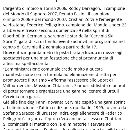
L’argento olimpico a Torino 2006, Roddy Darragon, il campione
del Mondo di Sapporo 2007, Renato Pasini, il campione
olimpico 2006 e del mondo 2007, Cristian Zorzi e l’emergente
valdostano, Federico Pellegrino, campione del Mondo Under 23
a Liberec e fresco secondo domenica 29 nella sprint di
Oberhof, in Germania, saranno le star della “Cervinia Ski
Sprint”, gara di sci di fondo, evento ad inviti in programma nel
centro di Cervinia il 2 gennaio a partire dalla 17.
Duecentocinquanta metri di pista tirata a lucido in mezzo agli
spettatori per una manifestazione che si preannuncia di
altissima spettacolarità.
“L’amministrazione comunale crede molto a questa
manifestazione con la formula ad eliminazione diretta per
promuovere il turismo – afferma l’assessore allo Sport di
Valtournenche, Massimo Chtarian -. Siamo soddisfatti e onorati
di poter tornare a organizzare una gara nel centro di Breuil
Cervinia una gara”.
Già alla fine degli anni novanta Cervinia ospitò una gara sprint
ad eliminazione e l’ultima edizione, quella del 1999, fu vinta da
Stefano Saracco (di Brusson, ndr), oggi allenatore di Federico
Pellegrino”. In gara all’epoca c’era anche l’assessore Chatrian.
Si comincerà al mattino con le eliminatorie riservate ad
Aspiranti, Juniores e Seniores. In palio ci saranno tre wild card