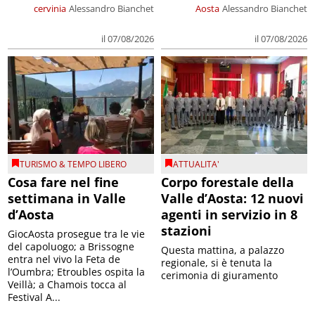
cervinia
Alessandro Bianchet
Aosta
Alessandro Bianchet
il 07/08/2026
il 07/08/2026
TURISMO & TEMPO LIBERO
ATTUALITA'
Cosa fare nel fine
Corpo forestale della
settimana in Valle
Valle d’Aosta: 12 nuovi
d’Aosta
agenti in servizio in 8
stazioni
GiocAosta prosegue tra le vie
del capoluogo; a Brissogne
Questa mattina, a palazzo
entra nel vivo la Feta de
regionale, si è tenuta la
l’Oumbra; Etroubles ospita la
cerimonia di giuramento
Veillà; a Chamois tocca al
Festival A...