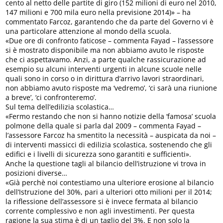
cento al netto delle partite di giro (152 milioni di euro nel 2010,
147 milioni e 700 mila euro nella previsione 2014)» – ha
commentato Farcoz, garantendo che da parte del Governo vi è
una particolare attenzione al mondo della scuola.
«Due ore di confronto faticose – commenta Fayad – l’assessore
si è mostrato disponibile ma non abbiamo avuto le risposte
che ci aspettavamo. Anzi, a parte qualche rassicurazione ad
esempio su alcuni interventi urgenti in alcune scuole nelle
quali sono in corso o in dirittura d’arrivo lavori straordinari,
non abbiamo avuto risposte ma ‘vedremo’, ‘ci sarà una riunione
a breve’, ‘ci confronteremo’.
Sul tema dell’edilizia scolastica…
«Fermo restando che non si hanno notizie della ‘famosa’ scuola
polmone della quale si parla dal 2009 – commenta Fayad –
l’assessore Farcoz ha smentito la necessità – auspicata da noi –
di interventi massicci di edilizia scolastica, sostenendo che gli
edifici e i livelli di sicurezza sono garantiti e sufficienti».
Anche la questione tagli al bilancio dell’istruzione vi trova in
posizioni diverse…
«Già perchè noi contestiamo una ulteriore erosione al bilancio
dell’Istruzione del 30%, pari a ulteriori otto milioni per il 2014;
la riflessione dell’assessore si è invece fermata al bilancio
corrente complessivo e non agli investimenti. Per questa
ragione la sua stima è di un taglio del 3%. E non solo la