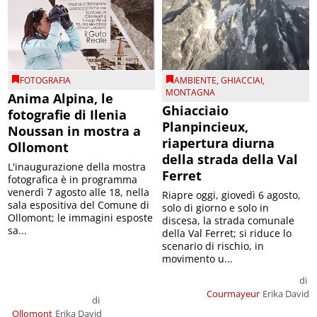
FOTOGRAFIA
AMBIENTE
,
GHIACCIAI
,
MONTAGNA
Anima Alpina, le
Ghiacciaio
fotografie di Ilenia
Planpincieux,
Noussan in mostra a
riapertura diurna
Ollomont
della strada della Val
L'inaugurazione della mostra
Ferret
fotografica è in programma
venerdì 7 agosto alle 18, nella
Riapre oggi, giovedì 6 agosto,
sala espositiva del Comune di
solo di giorno e solo in
Ollomont; le immagini esposte
discesa, la strada comunale
sa...
della Val Ferret; si riduce lo
scenario di rischio, in
movimento u...
di
Courmayeur
Erika David
di
Ollomont
Erika David