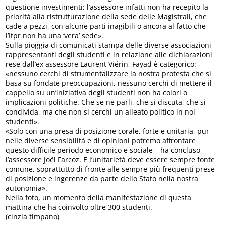
questione investimenti; l’assessore infatti non ha recepito la
priorità alla ristrutturazione della sede delle Magistrali, che
cade a pezzi, con alcune parti inagibili o ancora al fatto che
l’Itpr non ha una ‘vera’ sede».
Sulla pioggia di comunicati stampa delle diverse associazioni
rappresentanti degli studenti e in relazione alle dichiarazioni
rese dall’ex assessore Laurent Viérin, Fayad è categorico:
«nessuno cerchi di strumentalizzare la nostra protesta che si
basa su fondate preoccupazioni, nessuno cerchi di mettere il
cappello su un’iniziativa degli studenti non ha colori o
implicazioni politiche. Che se ne parli, che si discuta, che si
condivida, ma che non si cerchi un alleato politico in noi
studenti».
«Solo con una presa di posizione corale, forte e unitaria, pur
nelle diverse sensibilità e di opinioni potremo affrontare
questo difficile periodo economico e sociale – ha concluso
l’assessore Joël Farcoz. E l’unitarietà deve essere sempre fonte
comune, soprattutto di fronte alle sempre più frequenti prese
di posizione e ingerenze da parte dello Stato nella nostra
autonomia».
Nella foto, un momento della manifestazione di questa
mattina che ha coinvolto oltre 300 studenti.
(cinzia timpano)