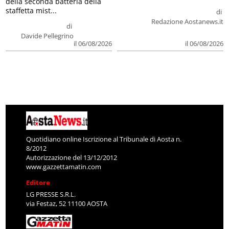
della seconda batteria della
staffetta mist...
di
Redazione Aostanews.it
di
Davide Pellegrino
il 06/08/2026
il 06/08/2026
Quotidiano online Iscrizione al Tribunale di Aosta n.
8/2012
Autorizzazione del 13/12/2012
www.gazzettamatin.com
Editore
LG PRESSE S.R.L.
via Festaz, 52 11100 AOSTA