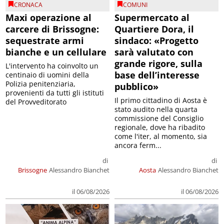
CRONACA
COMUNI
Maxi operazione al
Supermercato al
carcere di Brissogne:
Quartiere Dora, il
sequestrate armi
sindaco: «Progetto
bianche e un cellulare
sarà valutato con
grande rigore, sulla
L'intervento ha coinvolto un
base dell’interesse
centinaio di uomini della
Polizia penitenziaria,
pubblico»
provenienti da tutti gli istituti
Il primo cittadino di Aosta è
del Provveditorato
stato audito nella quarta
commissione del Consiglio
regionale, dove ha ribadito
come l'iter, al momento, sia
ancora ferm...
di
di
Brissogne
Alessandro Bianchet
Aosta
Alessandro Bianchet
il 06/08/2026
il 06/08/2026