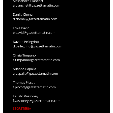
Alessandro Bianchet
a.bianchet@gazzettamatin.com
Danila Chenal
d.chenal@gazzettamatin.com
Erika David
e.david@gazzettamatin.com
Davide Pellegrino
d.pellegrino@gazzettamatin.com
Cinzia Timpano
c.timpano@gazzettamatin.com
Arianna Papalia
a.papalia@gazzettamatin.com
Thomas Piccot
t.piccot@gazzettamatin.com
Fausto Vassoney
f.vassoney@gazzettamatin.com
SEGRETERIA