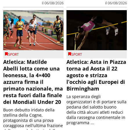
il 06/08/2026
il 06/08/2026
SPORT
SPORT
Atletica: Matilde
Atletica: Asta in Piazza
Abelli lotta come una
torna ad Aosta il 22
leonessa, la 4×400
agosto e strizza
azzurra firma il
l’occhio agli Europei di
primato nazionale, ma
Birmingham
resta fuori dalla finale
La speranza degli
dei Mondiali Under 20
organizzatori è di portare sulla
pedana del salotto buono
Buon debutto iridato della
della città alcuni atleti reduci
stellina della Cogne,
dalla rassegna continentale in
protagonista di una prova
programma ...
coraggiosa nell'ultima frazione