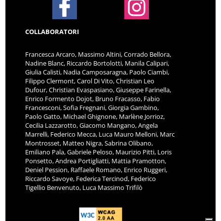
COLLABORATORI
Francesca Arcaro, Massimo Altini, Corrado Bellora,
Nadine Blanc, Riccardo Bortolotti, Manila Calipari,
Giulia Calisti, Nadia Camposaragna, Paolo Ciambi,
Filippo Clermont, Carol Di Vito, Christian Leo
Dufour, Christian Evaspasiano, Giuseppe Farinella,
Enrico Formento Dojot, Bruno Fracasso, Fabio
Francesconi, Sofia Fregnani, Giorgia Gambino,
Paolo Gatto, Michael Ghignone, Marlène Jorrioz,
Cecilia Lazzarotto, Giacomo Mangano, Angela
Marrelli, Federico Mecca, Luca Mauro Melloni, Marc
Montrosset, Matteo Nigra, Sabrina Olibano,
Emiliano Pala, Gabriele Peloso, Maurizio Pitti, Loris
Ponsetto, Andrea Portigliatti, Mattia Pramotton,
Deniel Pession, Raffaele Romano, Enrico Ruggeri,
Riccardo Savoye, Federica Tercinod, Federico
Tigellio Benvenuto, Luca Massimo Trifilò