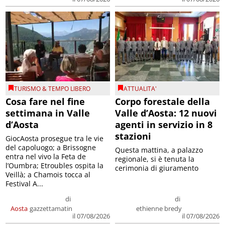
TURISMO & TEMPO LIBERO
ATTUALITA'
Cosa fare nel fine
Corpo forestale della
settimana in Valle
Valle d’Aosta: 12 nuovi
d’Aosta
agenti in servizio in 8
stazioni
GiocAosta prosegue tra le vie
del capoluogo; a Brissogne
Questa mattina, a palazzo
entra nel vivo la Feta de
regionale, si è tenuta la
l’Oumbra; Etroubles ospita la
cerimonia di giuramento
Veillà; a Chamois tocca al
Festival A...
di
di
Aosta
gazzettamatin
ethienne bredy
il 07/08/2026
il 07/08/2026