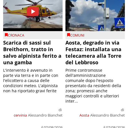
CRONACA
COMUNI
Scarica di sassi sul
Aosta, degrado in via
Breithorn, tratto in
Festaz: installata una
salvo alpinista ferito a
telecamera alla Torre
una gamba
del Lebbroso
L'intervento è avvenuto in
Prime contromosse
parte via terra e in parte con
dell'amministrazione
l'elicottero a causa delle
comunale dopo l'esposto
condizioni meteo. L'alpinista
presentato da residenti della
non ha riportato gravi ferite
zona; promessi anche
maggiori controlli e ulteriori
inter...
di
di
cervinia
Alessandro Bianchet
Aosta
Alessandro Bianchet
il 07/08/2026
il 07/08/2026