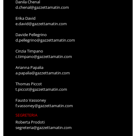
Danila Chenal
d.chenal@gazzettamatin.com
Erika David
e.david@gazzettamatin.com
Davide Pellegrino
d.pellegrino@gazzettamatin.com
Cinzia Timpano
c.timpano@gazzettamatin.com
Arianna Papalia
a.papalia@gazzettamatin.com
Thomas Piccot
t.piccot@gazzettamatin.com
Fausto Vassoney
f.vassoney@gazzettamatin.com
SEGRETERIA
Roberta Prodoti
segreteria@gazzettamatin.com