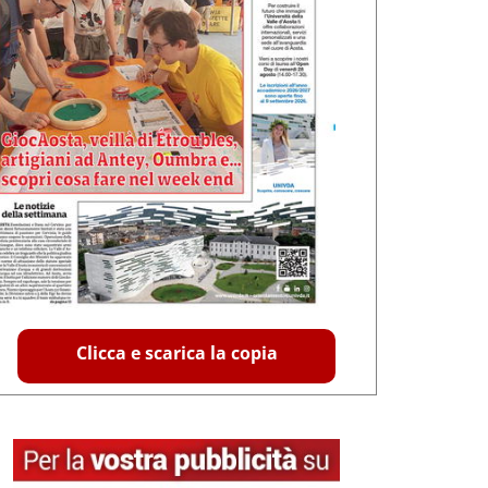
Clicca e scarica la copia