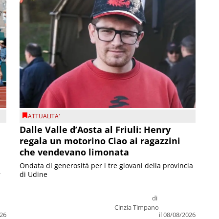
ATTUALITA'
Dalle Valle d’Aosta al Friuli: Henry
regala un motorino Ciao ai ragazzini
che vendevano limonata
Ondata di generosità per i tre giovani della provincia
r
di Udine
di
Cinzia Timpano
026
il 08/08/2026