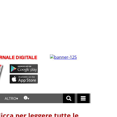
ALTRO
licca per leggere tutte le