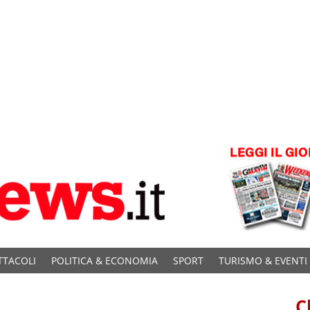
TTACOLI
POLITICA & ECONOMIA
SPORT
TURISMO & EVENTI
C