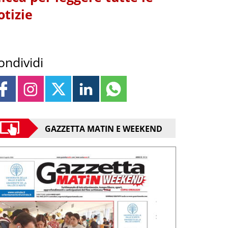
otizie
ondividi
GAZZETTA MATIN E WEEKEND