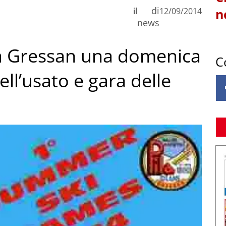
di
il
12/09/2014
n
news
 Gressan una domenica
C
ell’usato e gara delle