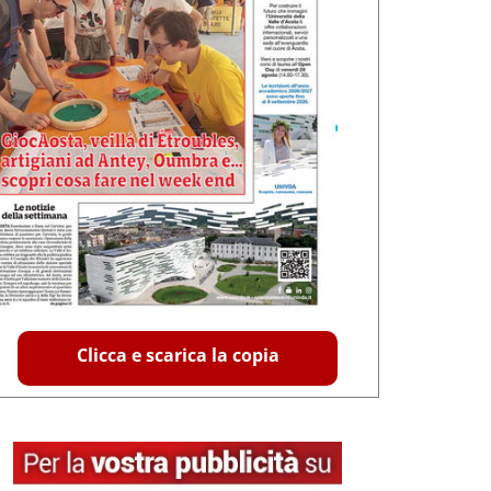
Clicca e scarica la copia