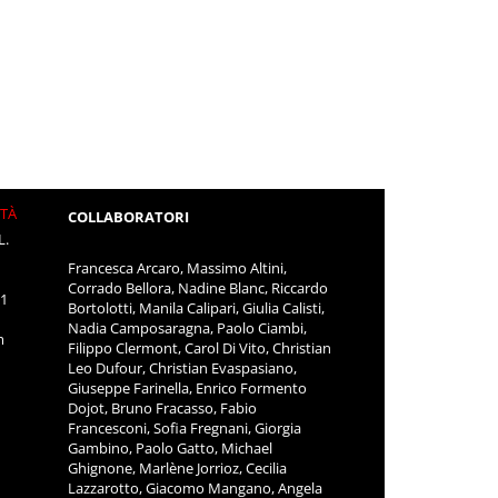
ITÀ
COLLABORATORI
L.
Francesca Arcaro, Massimo Altini,
Corrado Bellora, Nadine Blanc, Riccardo
11
Bortolotti, Manila Calipari, Giulia Calisti,
Nadia Camposaragna, Paolo Ciambi,
m
Filippo Clermont, Carol Di Vito, Christian
Leo Dufour, Christian Evaspasiano,
Giuseppe Farinella, Enrico Formento
Dojot, Bruno Fracasso, Fabio
Francesconi, Sofia Fregnani, Giorgia
Gambino, Paolo Gatto, Michael
Ghignone, Marlène Jorrioz, Cecilia
Lazzarotto, Giacomo Mangano, Angela