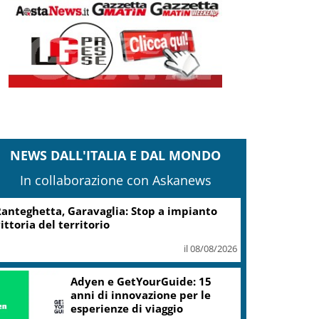
NEWS DALL'ITALIA E DAL MONDO
In collaborazione con Askanews
Turismo, Osservatorio
Telepass: +20% di interesse
per i viaggi in auto
il 07/08/2026
ic, Liguria: 5,8 mln da piano Grandi
rogetti Beni Culturali