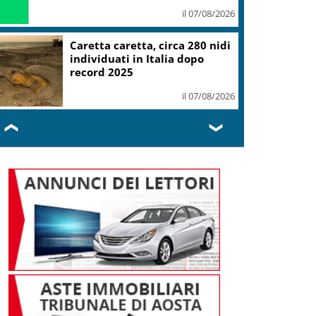
il 07/08/2026
Mondiali Wakeboard: primo
oro è azzurro, Noa Gualtieri
campione Under 14
il 07/08/2026
❮
❯