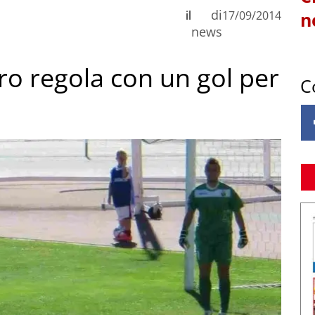
di
il
17/09/2014
n
news
ro regola con un gol per
C