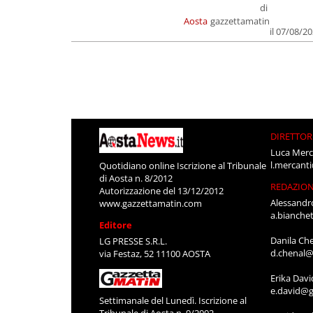
di
Aosta
gazzettamatin
il 07/08/2
DIRETTOR
Luca Merc
l.mercant
Quotidiano online Iscrizione al Tribunale
di Aosta n. 8/2012
REDAZIO
Autorizzazione del 13/12/2012
Alessandr
www.gazzettamatin.com
a.bianche
Editore
Danila Ch
LG PRESSE S.R.L.
d.chenal@
via Festaz, 52 11100 AOSTA
Erika Davi
e.david@g
Settimanale del Lunedì. Iscrizione al
Tribunale di Aosta n. 9/2002