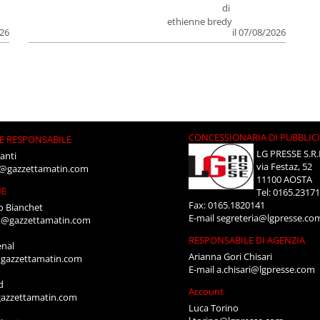
di
ethienne bredy
026
il 07/08/2026
CONCESSIONARIA DI PUBBLIC
E RESPONSABILE
LG PRESSE S.R.
anti
via Festaz, 52
i@gazzettamatin.com
11100 AOSTA
NE
Tel: 0165.2317
Fax: 0165.1820141
o Bianchet
E-mail
segreteria@lgpresse.co
t@gazzettamatin.com
RESPONSABILE DI AGENZIA
enal
Arianna Gori Chisari
gazzettamatin.com
E-mail
a.chisari@lgpresse.com
d
Account
azzettamatin.com
Luca Torino