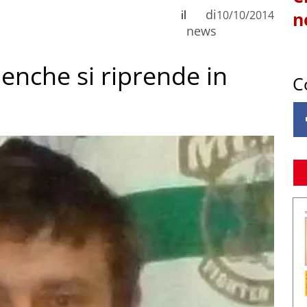
di
il
10/10/2014
n
news
rnenche si riprende in
C