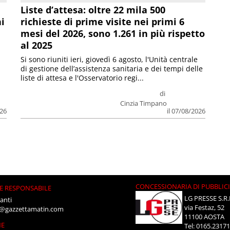
Liste d’attesa: oltre 22 mila 500
ni
richieste di prime visite nei primi 6
mesi del 2026, sono 1.261 in più rispetto
al 2025
Si sono riuniti ieri, giovedì 6 agosto, l'Unità centrale
di gestione dell’assistenza sanitaria e dei tempi delle
liste di attesa e l'Osservatorio regi...
di
Cinzia Timpano
026
il 07/08/2026
CONCESSIONARIA DI PUBBLIC
E RESPONSABILE
LG PRESSE S.R.
anti
via Festaz, 52
i@gazzettamatin.com
11100 AOSTA
NE
Tel: 0165.2317