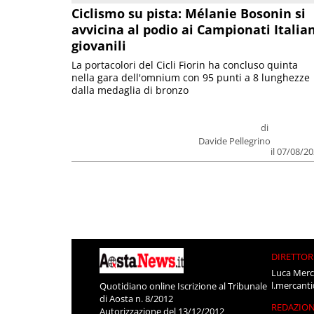
Ciclismo su pista: Mélanie Bosonin si
avvicina al podio ai Campionati Italia
giovanili
La portacolori del Cicli Fiorin ha concluso quinta
nella gara dell'omnium con 95 punti a 8 lunghezze
dalla medaglia di bronzo
di
Davide Pellegrino
il 07/08/2
DIRETTOR
Luca Merc
l.mercant
Quotidiano online Iscrizione al Tribunale
di Aosta n. 8/2012
REDAZIO
Autorizzazione del 13/12/2012