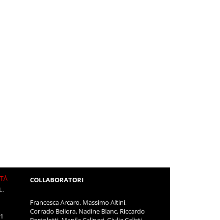
ITÀ
COLLABORATORI
L.
Francesca Arcaro, Massimo Altini,
Corrado Bellora, Nadine Blanc, Riccardo
11
Bortolotti, Manila Calipari, Giulia Calisti,