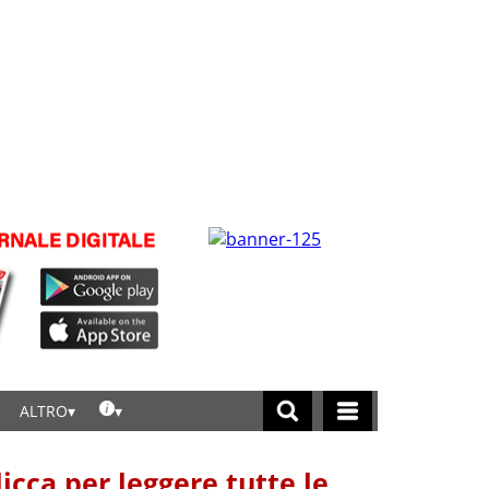
ALTRO
licca per leggere tutte le