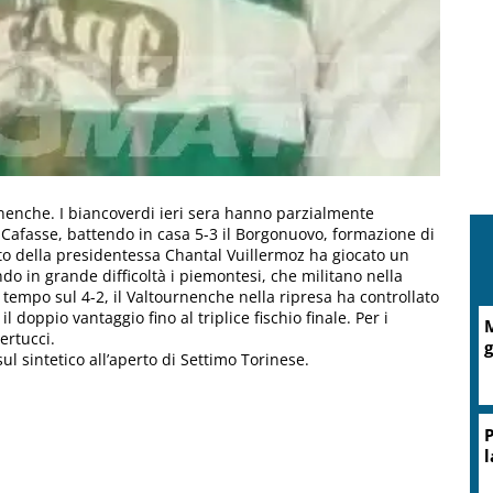
rnenche. I biancoverdi ieri sera hanno parzialmente
a Cafasse, battendo in casa 5-3 il Borgonuovo, formazione di
tetto della presidentessa Chantal Vuillermoz ha giocato un
o in grande difficoltà i piemontesi, che militano nella
tempo sul 4-2, il Valtournenche nella ripresa ha controllato
 doppio vantaggio fino al triplice fischio finale. Per i
M
ertucci.
g
ul sintetico all’aperto di Settimo Torinese.
P
l