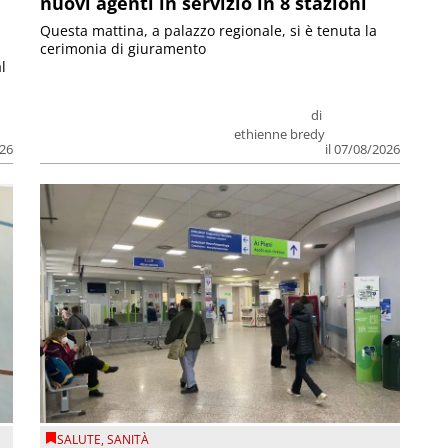
nuovi agenti in servizio in 8 stazioni
Questa mattina, a palazzo regionale, si è tenuta la
cerimonia di giuramento
l
di
ethienne bredy
026
il 07/08/2026
SALUTE
,
SANITÀ