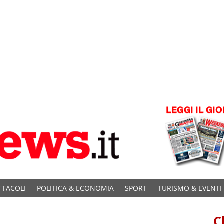
TTACOLI
POLITICA & ECONOMIA
SPORT
TURISMO & EVENTI
C