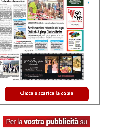
Clicca e scarica la copia