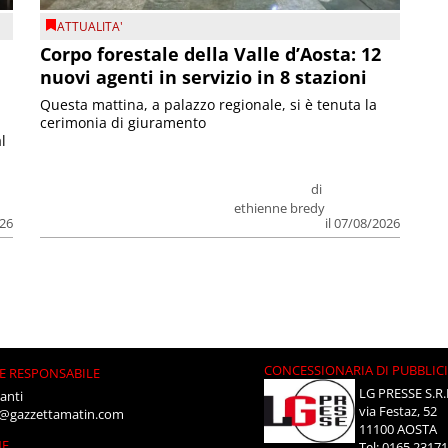
ATTUALITA'
Corpo forestale della Valle d’Aosta: 12
nuovi agenti in servizio in 8 stazioni
Questa mattina, a palazzo regionale, si è tenuta la
cerimonia di giuramento
l
di
ethienne bredy
026
il 07/08/2026
CONCESSIONARIA DI PUBBLIC
E RESPONSABILE
LG PRESSE S.R.
anti
via Festaz, 52
i@gazzettamatin.com
11100 AOSTA
NE
Tel: 0165.2317