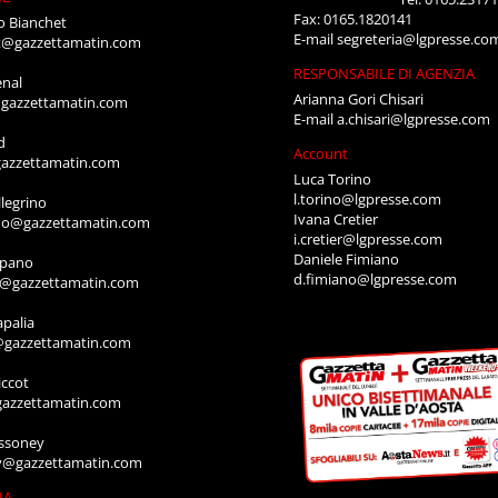
Fax: 0165.1820141
o Bianchet
E-mail
segreteria@lgpresse.co
t@gazzettamatin.com
RESPONSABILE DI AGENZIA
enal
Arianna Gori Chisari
gazzettamatin.com
E-mail
a.chisari@lgpresse.com
d
Account
azzettamatin.com
Luca Torino
l.torino@lgpresse.com
legrino
Ivana Cretier
ino@gazzettamatin.com
i.cretier@lgpresse.com
Daniele Fimiano
mpano
d.fimiano@lgpresse.com
o@gazzettamatin.com
apalia
@gazzettamatin.com
ccot
gazzettamatin.com
ssoney
y@gazzettamatin.com
IA