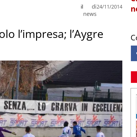
di
il
24/11/2014
n
news
solo l’impresa; l’Aygre
C