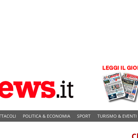
TTACOLI
POLITICA & ECONOMIA
SPORT
TURISMO & EVENTI
C