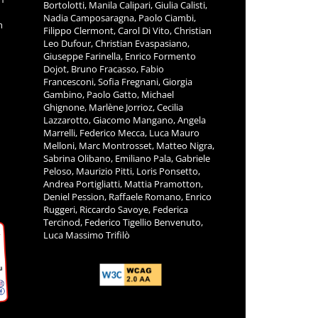
Bortolotti, Manila Calipari, Giulia Calisti,
Nadia Camposaragna, Paolo Ciambi,
m
Filippo Clermont, Carol Di Vito, Christian
Leo Dufour, Christian Evaspasiano,
Giuseppe Farinella, Enrico Formento
Dojot, Bruno Fracasso, Fabio
Francesconi, Sofia Fregnani, Giorgia
Gambino, Paolo Gatto, Michael
Ghignone, Marlène Jorrioz, Cecilia
Lazzarotto, Giacomo Mangano, Angela
Marrelli, Federico Mecca, Luca Mauro
Melloni, Marc Montrosset, Matteo Nigra,
Sabrina Olibano, Emiliano Pala, Gabriele
Peloso, Maurizio Pitti, Loris Ponsetto,
Andrea Portigliatti, Mattia Pramotton,
Deniel Pession, Raffaele Romano, Enrico
Ruggeri, Riccardo Savoye, Federica
Tercinod, Federico Tigellio Benvenuto,
Luca Massimo Trifilò