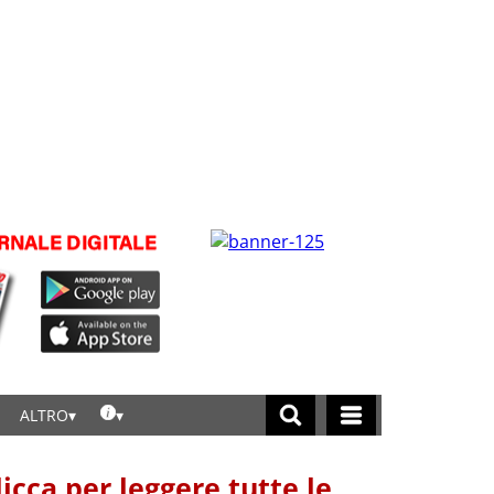
ALTRO
licca per leggere tutte le