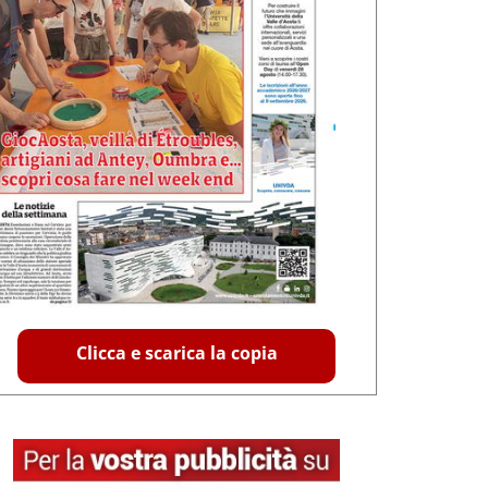
Clicca e scarica la copia