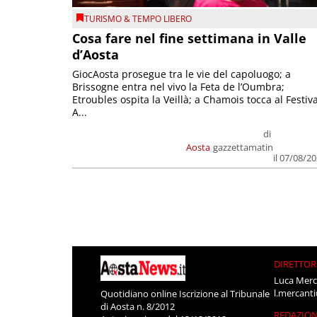
TURISMO & TEMPO LIBERO
Cosa fare nel fine settimana in Valle
d’Aosta
GiocAosta prosegue tra le vie del capoluogo; a
Brissogne entra nel vivo la Feta de l’Oumbra;
Etroubles ospita la Veillà; a Chamois tocca al Festiva
A...
di
Aosta
gazzettamatin
il 07/08/2
DIRETTOR
Luca Merc
l.mercant
Quotidiano online Iscrizione al Tribunale
di Aosta n. 8/2012
REDAZIO