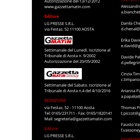
Autorizzazione del 13/12/2012
Alessandr
www.gazzettamatin.com
a.bianche
Editore
Danila Ch
LG PRESSE S.R.L.
d.chenal@
via Festaz, 52 11100 AOSTA
Erika Davi
e.david@g
Settimanale del Lunedì. Iscrizione al
Tribunale di Aosta n. 9/2002
Davide Pel
Autorizzazione del 20/05/2002
d.pellegr
Cinzia Ti
c.timpan
Settimanale del Sabato. Iscrizione al
Tribunale di Aosta n.4 del 4/10/2016
Arianna P
a.papalia
REDAZIONE
via Festaz, 52 - 11100 Aosta
Thomas Pi
Tel: 0165/231711 - Fax: 0165/1820141
t.piccot@
Mail:
segreteria@gazzettamatin.com
Fausto Va
Editore
f.vassone
LG PRESSE S.R.L.
SEGRETER