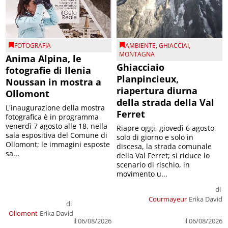
FOTOGRAFIA
AMBIENTE
,
GHIACCIAI
,
MONTAGNA
Anima Alpina, le
Ghiacciaio
fotografie di Ilenia
Planpincieux,
Noussan in mostra a
riapertura diurna
Ollomont
della strada della Val
L'inaugurazione della mostra
Ferret
fotografica è in programma
venerdì 7 agosto alle 18, nella
Riapre oggi, giovedì 6 agosto,
sala espositiva del Comune di
solo di giorno e solo in
Ollomont; le immagini esposte
discesa, la strada comunale
sa...
della Val Ferret; si riduce lo
scenario di rischio, in
movimento u...
di
Courmayeur
Erika David
di
Ollomont
Erika David
il 06/08/2026
il 06/08/2026