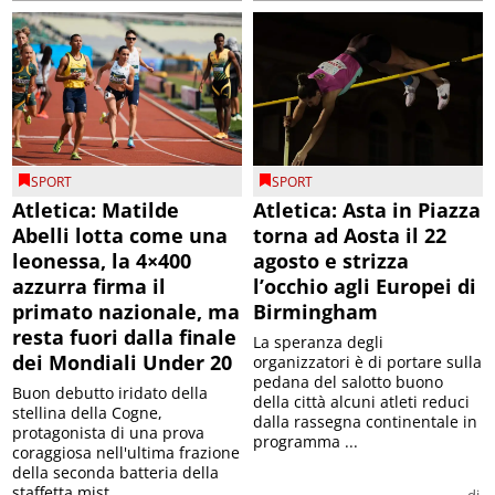
SPORT
SPORT
Atletica: Matilde
Atletica: Asta in Piazza
Abelli lotta come una
torna ad Aosta il 22
leonessa, la 4×400
agosto e strizza
azzurra firma il
l’occhio agli Europei di
primato nazionale, ma
Birmingham
resta fuori dalla finale
La speranza degli
dei Mondiali Under 20
organizzatori è di portare sulla
pedana del salotto buono
Buon debutto iridato della
della città alcuni atleti reduci
stellina della Cogne,
dalla rassegna continentale in
protagonista di una prova
programma ...
coraggiosa nell'ultima frazione
della seconda batteria della
staffetta mist...
di