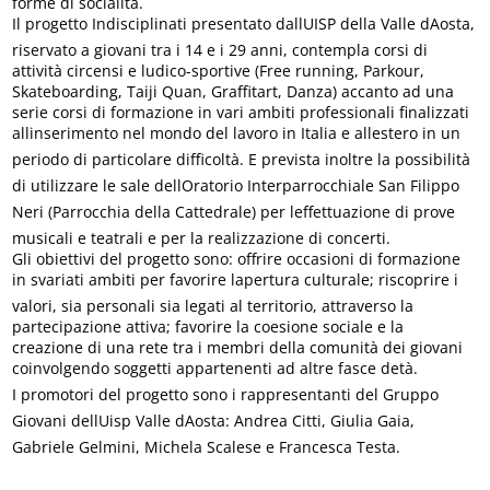
forme di socialità.
Il progetto Indisciplinati presentato dallUISP della Valle dAosta,
riservato a giovani tra i 14 e i 29 anni, contempla corsi di
attività circensi e ludico-sportive (Free running, Parkour,
Skateboarding, Taiji Quan, Graffitart, Danza) accanto ad una
serie corsi di formazione in vari ambiti professionali finalizzati
allinserimento nel mondo del lavoro in Italia e allestero in un
periodo di particolare difficoltà. E prevista inoltre la possibilità
di utilizzare le sale dellOratorio Interparrocchiale San Filippo
Neri (Parrocchia della Cattedrale) per leffettuazione di prove
musicali e teatrali e per la realizzazione di concerti.
Gli obiettivi del progetto sono: offrire occasioni di formazione
in svariati ambiti per favorire lapertura culturale; riscoprire i
valori, sia personali sia legati al territorio, attraverso la
partecipazione attiva; favorire la coesione sociale e la
creazione di una rete tra i membri della comunità dei giovani
coinvolgendo soggetti appartenenti ad altre fasce detà.
I promotori del progetto sono i rappresentanti del Gruppo
Giovani dellUisp Valle dAosta: Andrea Citti, Giulia Gaia,
Gabriele Gelmini, Michela Scalese e Francesca Testa.