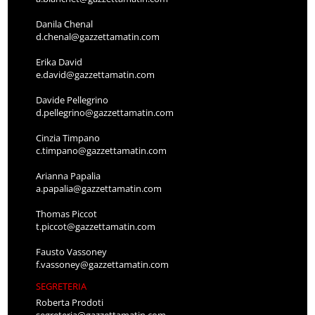
Danila Chenal
d.chenal@gazzettamatin.com
Erika David
e.david@gazzettamatin.com
Davide Pellegrino
d.pellegrino@gazzettamatin.com
Cinzia Timpano
c.timpano@gazzettamatin.com
Arianna Papalia
a.papalia@gazzettamatin.com
Thomas Piccot
t.piccot@gazzettamatin.com
Fausto Vassoney
f.vassoney@gazzettamatin.com
SEGRETERIA
Roberta Prodoti
segreteria@gazzettamatin.com