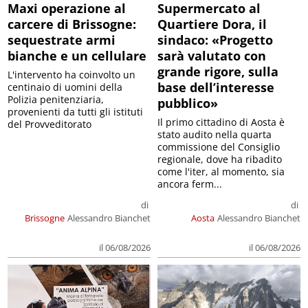
Maxi operazione al
Supermercato al
carcere di Brissogne:
Quartiere Dora, il
sequestrate armi
sindaco: «Progetto
bianche e un cellulare
sarà valutato con
grande rigore, sulla
L'intervento ha coinvolto un
base dell’interesse
centinaio di uomini della
Polizia penitenziaria,
pubblico»
provenienti da tutti gli istituti
Il primo cittadino di Aosta è
del Provveditorato
stato audito nella quarta
commissione del Consiglio
regionale, dove ha ribadito
come l'iter, al momento, sia
ancora ferm...
di
di
Brissogne
Alessandro Bianchet
Aosta
Alessandro Bianchet
il 06/08/2026
il 06/08/2026