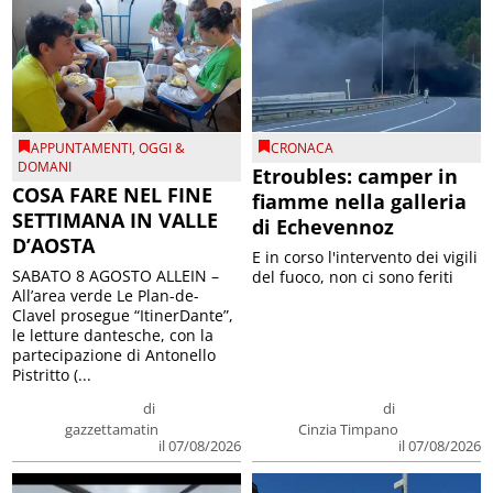
APPUNTAMENTI
,
OGGI &
CRONACA
DOMANI
Etroubles: camper in
COSA FARE NEL FINE
fiamme nella galleria
SETTIMANA IN VALLE
di Echevennoz
D’AOSTA
E in corso l'intervento dei vigili
SABATO 8 AGOSTO ALLEIN –
del fuoco, non ci sono feriti
All’area verde Le Plan-de-
Clavel prosegue “ItinerDante”,
le letture dantesche, con la
partecipazione di Antonello
Pistritto (...
di
di
gazzettamatin
Cinzia Timpano
il 07/08/2026
il 07/08/2026