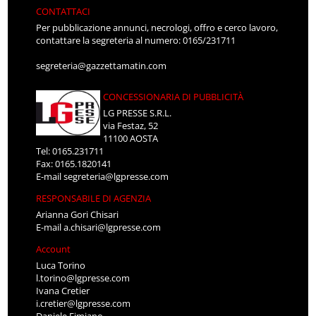
CONTATTACI
Per pubblicazione annunci, necrologi, offro e cerco lavoro,
contattare la segreteria al numero: 0165/231711
segreteria@gazzettamatin.com
CONCESSIONARIA DI PUBBLICITÀ
LG PRESSE S.R.L.
via Festaz, 52
11100 AOSTA
Tel: 0165.231711
Fax: 0165.1820141
E-mail
segreteria@lgpresse.com
RESPONSABILE DI AGENZIA
Arianna Gori Chisari
E-mail
a.chisari@lgpresse.com
Account
Luca Torino
l.torino@lgpresse.com
Ivana Cretier
i.cretier@lgpresse.com
Daniele Fimiano