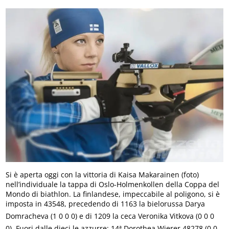
Si è aperta oggi con la vittoria di Kaisa Makarainen (foto)
nell’individuale la tappa di Oslo-Holmenkollen della Coppa del
Mondo di biathlon. La finlandese, impeccabile al poligono, si è
imposta in 43548, precedendo di 1163 la bielorussa Darya
Domracheva (1 0 0 0) e di 1209 la ceca Veronika Vitkova (0 0 0
0). Fuori dalle dieci le azzurre: 14ª Dorothea Wierer 48278 (0 0