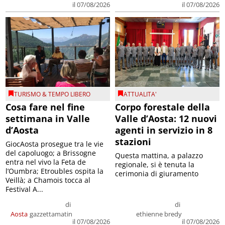
il 07/08/2026
il 07/08/2026
TURISMO & TEMPO LIBERO
ATTUALITA'
Cosa fare nel fine
Corpo forestale della
settimana in Valle
Valle d’Aosta: 12 nuovi
d’Aosta
agenti in servizio in 8
stazioni
GiocAosta prosegue tra le vie
del capoluogo; a Brissogne
Questa mattina, a palazzo
entra nel vivo la Feta de
regionale, si è tenuta la
l’Oumbra; Etroubles ospita la
cerimonia di giuramento
Veillà; a Chamois tocca al
Festival A...
di
di
Aosta
gazzettamatin
ethienne bredy
il 07/08/2026
il 07/08/2026