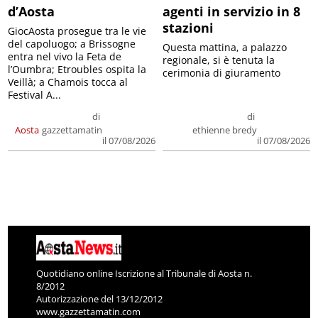
d’Aosta
agenti in servizio in 8
stazioni
GiocAosta prosegue tra le vie
del capoluogo; a Brissogne
Questa mattina, a palazzo
entra nel vivo la Feta de
regionale, si è tenuta la
l’Oumbra; Etroubles ospita la
cerimonia di giuramento
Veillà; a Chamois tocca al
Festival A...
di
di
Aosta
gazzettamatin
ethienne bredy
il 07/08/2026
il 07/08/2026
Quotidiano online Iscrizione al Tribunale di Aosta n.
8/2012
Autorizzazione del 13/12/2012
www.gazzettamatin.com