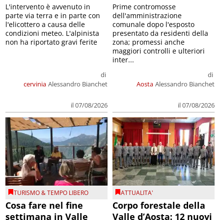
L'intervento è avvenuto in
Prime contromosse
parte via terra e in parte con
dell'amministrazione
l'elicottero a causa delle
comunale dopo l'esposto
condizioni meteo. L'alpinista
presentato da residenti della
non ha riportato gravi ferite
zona; promessi anche
maggiori controlli e ulteriori
inter...
di
di
cervinia
Alessandro Bianchet
Aosta
Alessandro Bianchet
il 07/08/2026
il 07/08/2026
TURISMO & TEMPO LIBERO
ATTUALITA'
Cosa fare nel fine
Corpo forestale della
settimana in Valle
Valle d’Aosta: 12 nuovi