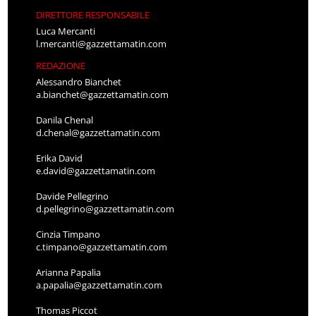
DIRETTORE RESPONSABILE
Luca Mercanti
l.mercanti@gazzettamatin.com
REDAZIONE
Alessandro Bianchet
a.bianchet@gazzettamatin.com
Danila Chenal
d.chenal@gazzettamatin.com
Erika David
e.david@gazzettamatin.com
Davide Pellegrino
d.pellegrino@gazzettamatin.com
Cinzia Timpano
c.timpano@gazzettamatin.com
Arianna Papalia
a.papalia@gazzettamatin.com
Thomas Piccot