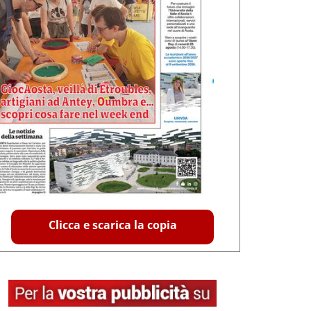
Clicca e scarica la copia