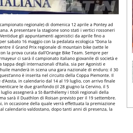
e campionato regionale) di domenica 12 aprile a Pontey ad
ana. A presentare la stagione sono stati i vertici rossoneri
. Ventidue gli appuntamenti agonistici da aprile fino a
o per sabato 16 maggio con la pedalata ecologica “Dona la
ntre il Grand Prix regionale di mountain bike (sette le
 con la prova curata dall’Orange Bike Team. Sempre per
rmayeur ci sarà il campionato italiano giovanile di società e
 tappa degli internazionali d’Italia, sia per Agonisti e
a Thuile manderà in scena una gara nazionale di enduro; il 30
uest’anno è inserita nel circuito della Coppa Piemonte. Il
 d’Aosta, in calendario dal 14 al 19 luglio, con arrivo finale
nticare le due granfondo (il 28 giugno la Cervino, il 5
 luglio assegnerà a St-Barthélemy i titoli regionali della
a sarà il Duathlon di Roisan previsto per il 19 settembre.
mi, in occasione della quale verrà effettuata la premiazione
dal calendario valdostano, dopo tanti anni di presenza, la