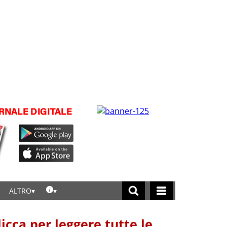
ALTRO
licca per leggere tutte le