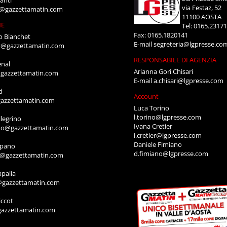
anti
via Festaz, 52
i@gazzettamatin.com
11100 AOSTA
NE
Tel: 0165.2317
Fax: 0165.1820141
o Bianchet
E-mail
segreteria@lgpresse.co
t@gazzettamatin.com
RESPONSABILE DI AGENZIA
enal
Arianna Gori Chisari
gazzettamatin.com
E-mail
a.chisari@lgpresse.com
d
Account
azzettamatin.com
Luca Torino
l.torino@lgpresse.com
legrino
Ivana Cretier
ino@gazzettamatin.com
i.cretier@lgpresse.com
Daniele Fimiano
mpano
d.fimiano@lgpresse.com
o@gazzettamatin.com
apalia
@gazzettamatin.com
ccot
gazzettamatin.com