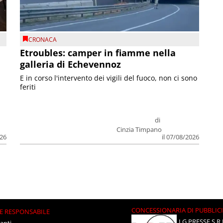
CRONACA
Etroubles: camper in fiamme nella
galleria di Echevennoz
E in corso l'intervento dei vigili del fuoco, non ci sono
feriti
di
Cinzia Timpano
026
il 07/08/2026
CONCESSIONARIA DI PUBBLIC
E RESPONSABILE
LG PRESSE S.R.