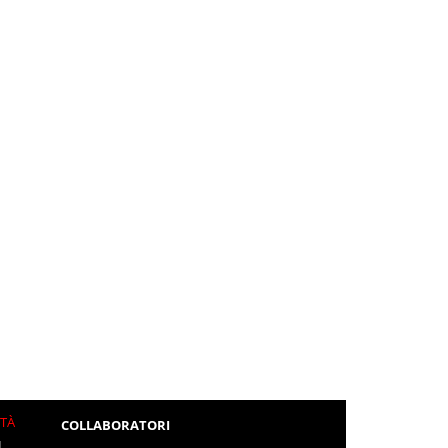
ITÀ
COLLABORATORI
L.