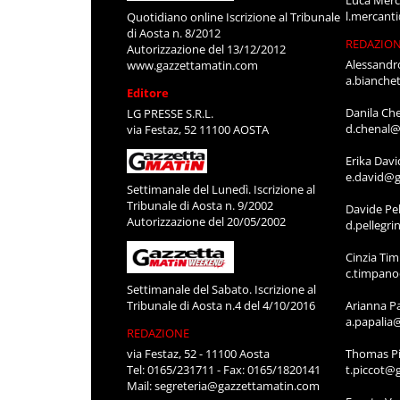
Luca Merc
l.mercant
Quotidiano online Iscrizione al Tribunale
di Aosta n. 8/2012
REDAZIO
Autorizzazione del 13/12/2012
Alessandr
www.gazzettamatin.com
a.bianche
Editore
Danila Ch
LG PRESSE S.R.L.
d.chenal@
via Festaz, 52 11100 AOSTA
Erika Davi
e.david@g
Settimanale del Lunedì. Iscrizione al
Tribunale di Aosta n. 9/2002
Davide Pel
Autorizzazione del 20/05/2002
d.pellegr
Cinzia Ti
c.timpan
Settimanale del Sabato. Iscrizione al
Tribunale di Aosta n.4 del 4/10/2016
Arianna P
a.papalia
REDAZIONE
via Festaz, 52 - 11100 Aosta
Thomas Pi
Tel: 0165/231711 - Fax: 0165/1820141
t.piccot@
Mail:
segreteria@gazzettamatin.com