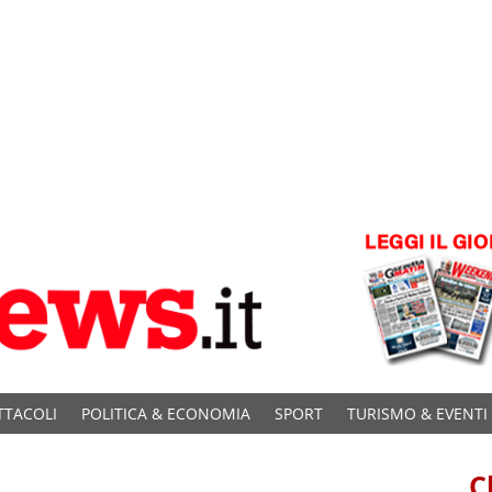
TTACOLI
POLITICA & ECONOMIA
SPORT
TURISMO & EVENTI
C