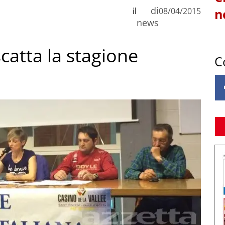
di
il
08/04/2015
n
news
catta la stagione
C