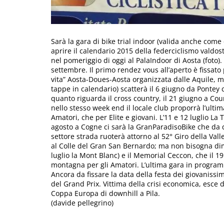
Sarà la gara di bike trial indoor (valida anche com
aprire il calendario 2015 della federciclismo valdost
nel pomeriggio di oggi al PalaIndoor di Aosta (foto)
settembre. Il primo rendez vous all’aperto è fissat
vita” Aosta-Doues-Aosta organizzata dalle Aquile, me
tappe in calendario) scatterà il 6 giugno da Pontey
quanto riguarda il cross country, il 21 giugno a Cou
nello stesso week end il locale club proporrà l’ultima
Amatori, che per Elite e giovani. L’11 e 12 luglio L
agosto a Cogne ci sarà la GranParadisoBike che da q
settore strada ruoterà attorno al 52° Giro della Valle
al Colle del Gran San Bernardo; ma non bisogna dime
luglio la Mont Blanc) e il Memorial Ceccon, che il 19
montagna per gli Amatori. L’ultima gara in programm
Ancora da fissare la data della festa dei giovanissi
del Grand Prix. Vittima della crisi economica, esce 
Coppa Europa di downhill a Pila.
(davide pellegrino)