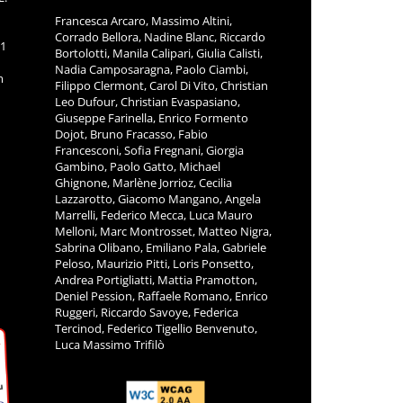
Francesca Arcaro, Massimo Altini,
Corrado Bellora, Nadine Blanc, Riccardo
11
Bortolotti, Manila Calipari, Giulia Calisti,
Nadia Camposaragna, Paolo Ciambi,
m
Filippo Clermont, Carol Di Vito, Christian
Leo Dufour, Christian Evaspasiano,
Giuseppe Farinella, Enrico Formento
Dojot, Bruno Fracasso, Fabio
Francesconi, Sofia Fregnani, Giorgia
Gambino, Paolo Gatto, Michael
Ghignone, Marlène Jorrioz, Cecilia
Lazzarotto, Giacomo Mangano, Angela
Marrelli, Federico Mecca, Luca Mauro
Melloni, Marc Montrosset, Matteo Nigra,
Sabrina Olibano, Emiliano Pala, Gabriele
Peloso, Maurizio Pitti, Loris Ponsetto,
Andrea Portigliatti, Mattia Pramotton,
Deniel Pession, Raffaele Romano, Enrico
Ruggeri, Riccardo Savoye, Federica
Tercinod, Federico Tigellio Benvenuto,
Luca Massimo Trifilò