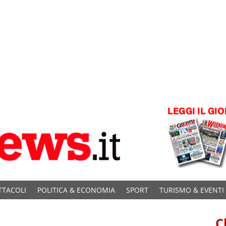
TTACOLI
POLITICA & ECONOMIA
SPORT
TURISMO & EVENTI
C