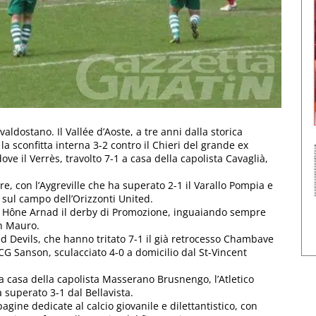
valdostano. Il Vallée d’Aoste, a tre anni dalla storica
a sconfitta interna 3-2 contro il Chieri del grande ex
ove il Verrès, travolto 7-1 a casa della capolista Cavaglià,
e, con l’Aygreville che ha superato 2-1 il Varallo Pompia e
sul campo dell’Orizzonti United.
az Hône Arnad il derby di Promozione, inguaiando sempre
an Mauro.
Red Devils, che hanno tritato 7-1 il già retrocesso Chambave
l CG Sanson, sculacciato 4-0 a domicilio dal St-Vincent
0 a casa della capolista Masserano Brusnengo, l’Atletico
 superato 3-1 dal Bellavista.
gine dedicate al calcio giovanile e dilettantistico, con