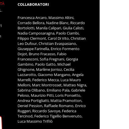
ITÀ
COLLABORATORI
L.
Francesca Arcaro, Massimo Altini,
Corrado Bellora, Nadine Blanc, Riccardo
11
Bortolotti, Manila Calipari, Giulia Calisti,
Nadia Camposaragna, Paolo Ciambi,
m
Filippo Clermont, Carol Di Vito, Christian
Leo Dufour, Christian Evaspasiano,
Giuseppe Farinella, Enrico Formento
Dojot, Bruno Fracasso, Fabio
Francesconi, Sofia Fregnani, Giorgia
Gambino, Paolo Gatto, Michael
Ghignone, Marlène Jorrioz, Cecilia
Lazzarotto, Giacomo Mangano, Angela
Marrelli, Federico Mecca, Luca Mauro
Melloni, Marc Montrosset, Matteo Nigra,
Sabrina Olibano, Emiliano Pala, Gabriele
Peloso, Maurizio Pitti, Loris Ponsetto,
Andrea Portigliatti, Mattia Pramotton,
Deniel Pession, Raffaele Romano, Enrico
Ruggeri, Riccardo Savoye, Federica
Tercinod, Federico Tigellio Benvenuto,
Luca Massimo Trifilò