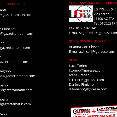
CONCESSIONARIA DI PUBBLIC
E RESPONSABILE
LG PRESSE S.R.
anti
via Festaz, 52
i@gazzettamatin.com
11100 AOSTA
NE
Tel: 0165.2317
Fax: 0165.1820141
o Bianchet
E-mail
segreteria@lgpresse.co
t@gazzettamatin.com
RESPONSABILE DI AGENZIA
enal
Arianna Gori Chisari
gazzettamatin.com
E-mail
a.chisari@lgpresse.com
d
Account
azzettamatin.com
Luca Torino
l.torino@lgpresse.com
legrino
Ivana Cretier
ino@gazzettamatin.com
i.cretier@lgpresse.com
Daniele Fimiano
mpano
d.fimiano@lgpresse.com
o@gazzettamatin.com
apalia
@gazzettamatin.com
ccot