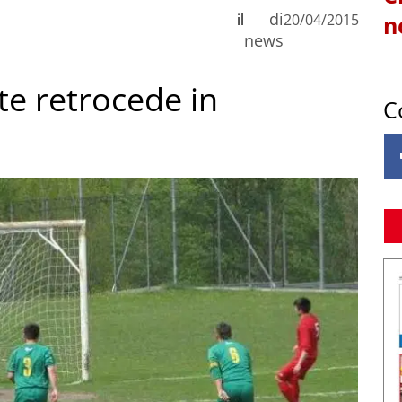
di
il
20/04/2015
n
news
ste retrocede in
C