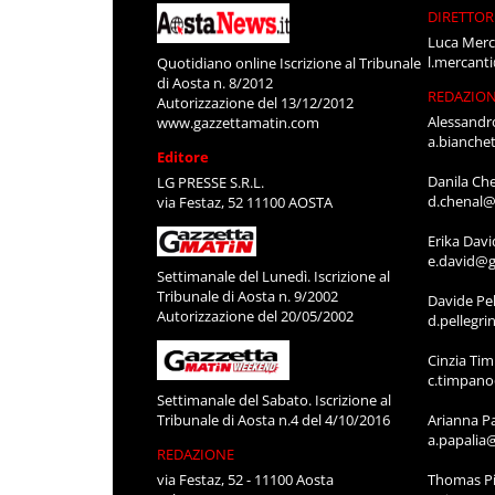
DIRETTOR
Luca Merc
l.mercant
Quotidiano online Iscrizione al Tribunale
di Aosta n. 8/2012
REDAZIO
Autorizzazione del 13/12/2012
Alessandr
www.gazzettamatin.com
a.bianche
Editore
Danila Ch
LG PRESSE S.R.L.
d.chenal@
via Festaz, 52 11100 AOSTA
Erika Davi
e.david@g
Settimanale del Lunedì. Iscrizione al
Tribunale di Aosta n. 9/2002
Davide Pel
Autorizzazione del 20/05/2002
d.pellegr
Cinzia Ti
c.timpan
Settimanale del Sabato. Iscrizione al
Tribunale di Aosta n.4 del 4/10/2016
Arianna P
a.papalia
REDAZIONE
via Festaz, 52 - 11100 Aosta
Thomas Pi