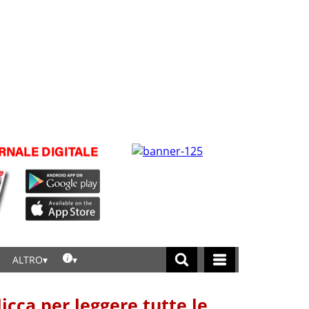
ALTRO
licca per leggere tutte le