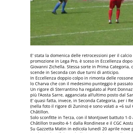
E’ stata la domenica delle retrocessioni per il calcio 
promozione in Lega Pro, è sceso in Eccellenza dopo l
Giovanni Zichella. Stessa sorte in Prima Categoria, d
scende in Seconda con due turni di anticipo.
In Eccellenza doppio colpo in rimonta delle rossoner
lo Charva che con il medesimo punteggio è passato 
Un rigore di Sterrantino ha regalato al Pont Donn
più l’Aosta Sarre, agganciata all’ultimo posto dal S
E’ quasi fatta, invece, in Seconda Categoria, per i 
(nella foto il rigore di Zunino) e sono volati a +6 su
Châtillon.
Solo sconfitte in Terza, con il Montjovet battuto 1-
Châtillon travolto 4-1 dalla Rondinese e il CGC Aosta
Su Gazzetta Matin in edicola lunedì 20 aprile nove pa