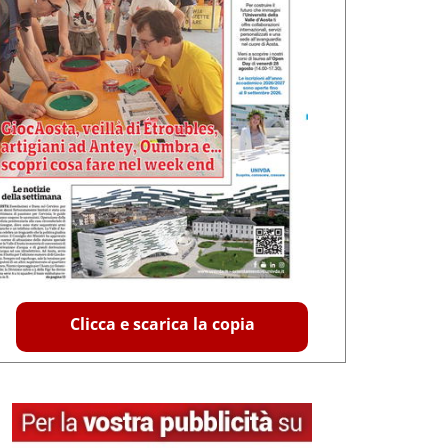
Clicca e scarica la copia