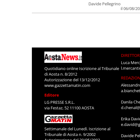
Davide Pellegrino
il 06/08/2
DIRETTOR
Luca Merc
l.mercant
Quotidiano online Iscrizione al Tribunale
di Aosta n. 8/2012
REDAZIO
Autorizzazione del 13/12/2012
Alessandr
www.gazzettamatin.com
a.bianche
Editore
Danila Ch
LG PRESSE S.R.L.
d.chenal@
via Festaz, 52 11100 AOSTA
Erika Davi
e.david@g
Settimanale del Lunedì. Iscrizione al
Tribunale di Aosta n. 9/2002
Davide Pel
Autorizzazione del 20/05/2002