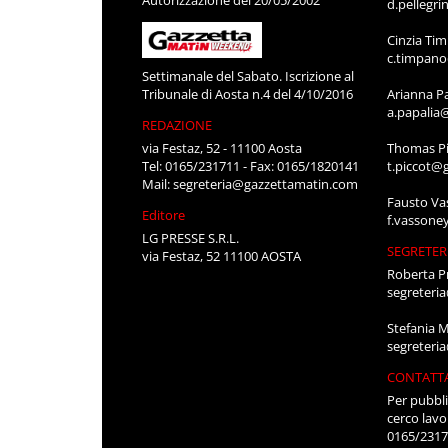
d.pellegr
Cinzia Ti
c.timpan
Settimanale del Sabato. Iscrizione al
Tribunale di Aosta n.4 del 4/10/2016
Arianna P
a.papalia
REDAZIONE
via Festaz, 52 - 11100 Aosta
Thomas Pi
Tel: 0165/231711 - Fax: 0165/1820141
t.piccot@
Mail:
segreteria@gazzettamatin.com
Fausto Va
Editore
f.vassone
LG PRESSE S.R.L.
SEGRETER
via Festaz, 52 11100 AOSTA
Roberta P
segreteri
Stefania 
segreteri
CONTATT
Per pubbli
cerco lavo
0165/231