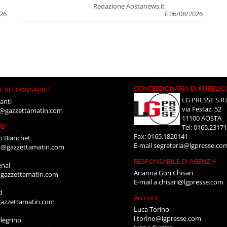
Redazione Aostanews.it
026
il 06/08/2026
CONCESSIONARIA DI PUBBLIC
E RESPONSABILE
LG PRESSE S.R.
anti
via Festaz, 52
i@gazzettamatin.com
11100 AOSTA
NE
Tel: 0165.2317
Fax: 0165.1820141
o Bianchet
E-mail
segreteria@lgpresse.co
t@gazzettamatin.com
RESPONSABILE DI AGENZIA
enal
Arianna Gori Chisari
gazzettamatin.com
E-mail
a.chisari@lgpresse.com
d
Account
azzettamatin.com
Luca Torino
l.torino@lgpresse.com
legrino