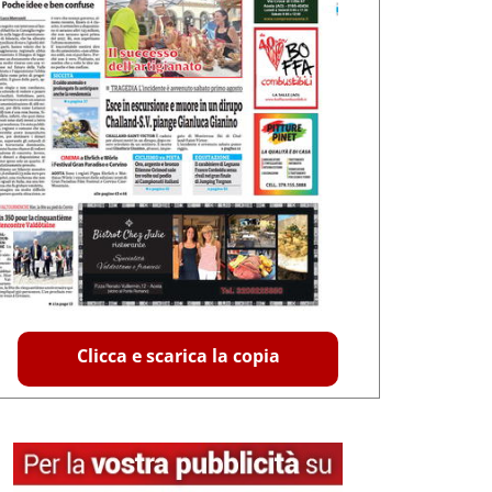
Clicca e scarica la copia