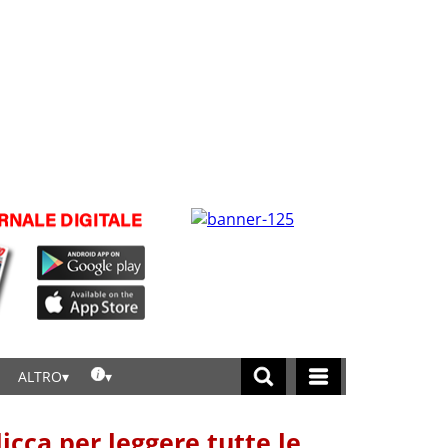
ALTRO
licca per leggere tutte le