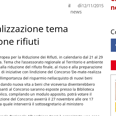
di
il
12/11/2015
n
news
lizzazione tema
C
ne rifiuti
opea per la Riduzione dei Rifiuti, in calendario dal 21 al 29
a. Tema che l’assessorato regionale al Territorio e ambiente
la riduzione del rifiuto finale, al riuso e alla preparazione
ie di iniziative con lindizione del Concorso ‘De-mate-realizza
sullimportanza del risparmio nellacquisto di nuovi beni
e dando nuova vita a beni che viceversa diventerebbero
cipanti al Concorso saranno esposte presso la Biblioteca
blico, compilando un modulo apposito, potrà votare il
azione del Concorso avverrà il 27 novembre alle ore 17
la quale interverrà il sottosegretario al ministero