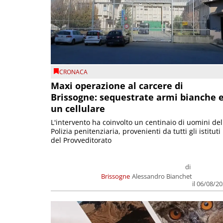
CRONACA
Maxi operazione al carcere di
Brissogne: sequestrate armi bianche 
un cellulare
L'intervento ha coinvolto un centinaio di uomini del
Polizia penitenziaria, provenienti da tutti gli istituti
del Provveditorato
di
Brissogne
Alessandro Bianchet
il 06/08/2