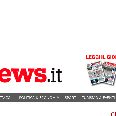
TTACOLI
POLITICA & ECONOMIA
SPORT
TURISMO & EVENTI
C