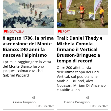
MONTAGNA
SPORT
8 agosto 1786, la prima
Trail: Daniel Thedy e
ascensione del Monte
Michela Comola
Bianco: 240 anni fa
firmano il Vertical
nasceva l’alpinismo
Brusson-Bringuez a
tempo di record
I primi a raggiungere la vetta
del Monte Bianco furono
Oltre 200 atleti al via
Jacques Balmat e Michel
dell'ultima tappa del Défì
Gabriel Paccard
Vertical, sul podio anche
Mathieu Brunod, Alex
Noussan, Miriam Di Vincenzo
e Kaitlin Allen
di
di
Cinzia Timpano
Davide Pellegrino
il 08/08/2026
il 08/08/2026