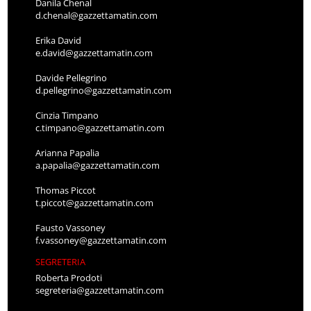
Danila Chenal
d.chenal@gazzettamatin.com
Erika David
e.david@gazzettamatin.com
Davide Pellegrino
d.pellegrino@gazzettamatin.com
Cinzia Timpano
c.timpano@gazzettamatin.com
Arianna Papalia
a.papalia@gazzettamatin.com
Thomas Piccot
t.piccot@gazzettamatin.com
Fausto Vassoney
f.vassoney@gazzettamatin.com
SEGRETERIA
Roberta Prodoti
segreteria@gazzettamatin.com