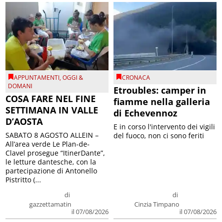
APPUNTAMENTI
,
OGGI &
CRONACA
DOMANI
Etroubles: camper in
COSA FARE NEL FINE
fiamme nella galleria
SETTIMANA IN VALLE
di Echevennoz
D’AOSTA
E in corso l'intervento dei vigili
SABATO 8 AGOSTO ALLEIN –
del fuoco, non ci sono feriti
All’area verde Le Plan-de-
Clavel prosegue “ItinerDante”,
le letture dantesche, con la
partecipazione di Antonello
Pistritto (...
di
di
gazzettamatin
Cinzia Timpano
il 07/08/2026
il 07/08/2026