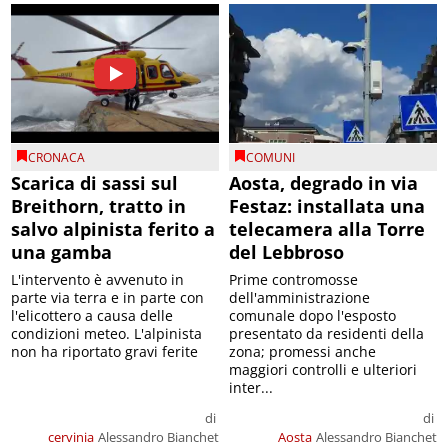
CRONACA
COMUNI
Scarica di sassi sul
Aosta, degrado in via
Breithorn, tratto in
Festaz: installata una
salvo alpinista ferito a
telecamera alla Torre
una gamba
del Lebbroso
L'intervento è avvenuto in
Prime contromosse
parte via terra e in parte con
dell'amministrazione
l'elicottero a causa delle
comunale dopo l'esposto
condizioni meteo. L'alpinista
presentato da residenti della
non ha riportato gravi ferite
zona; promessi anche
maggiori controlli e ulteriori
inter...
di
di
cervinia
Alessandro Bianchet
Aosta
Alessandro Bianchet