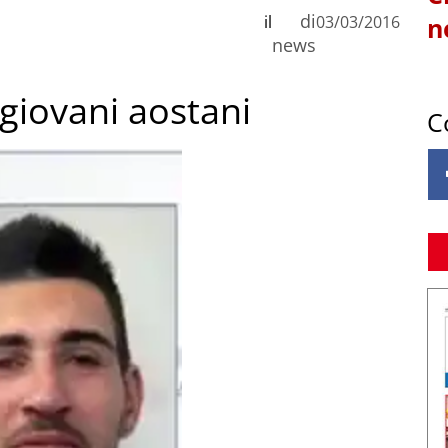
di
il
03/03/2016
n
news
 giovani aostani
C