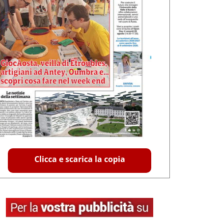
Clicca e scarica la copia