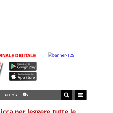
ALTRO
licca per leggere tutte le