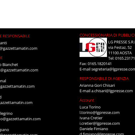
CONCESSIONARIA DI PUBBLIC
E RESPONSABILE
LG PRESSE S.R.
anti
via Festaz, 52
i@gazzettamatin.com
11100 AOSTA
NE
Tel: 0165.2317
Fax: 0165.1820141
o Bianchet
E-mail
segreteria@lgpresse.co
t@gazzettamatin.com
RESPONSABILE DI AGENZIA
enal
Arianna Gori Chisari
gazzettamatin.com
E-mail
a.chisari@lgpresse.com
d
Account
azzettamatin.com
Luca Torino
l.torino@lgpresse.com
legrino
Ivana Cretier
ino@gazzettamatin.com
i.cretier@lgpresse.com
Daniele Fimiano
mpano
d.fimiano@lgpresse.com
o@gazzettamatin.com