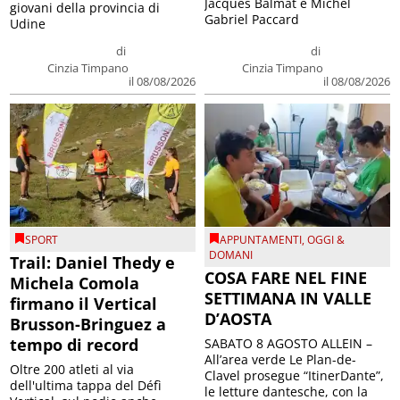
Jacques Balmat e Michel
giovani della provincia di
Gabriel Paccard
Udine
di
di
Cinzia Timpano
Cinzia Timpano
il 08/08/2026
il 08/08/2026
SPORT
APPUNTAMENTI
,
OGGI &
DOMANI
Trail: Daniel Thedy e
COSA FARE NEL FINE
Michela Comola
SETTIMANA IN VALLE
firmano il Vertical
D’AOSTA
Brusson-Bringuez a
tempo di record
SABATO 8 AGOSTO ALLEIN –
All’area verde Le Plan-de-
Oltre 200 atleti al via
Clavel prosegue “ItinerDante”,
dell'ultima tappa del Défì
le letture dantesche, con la