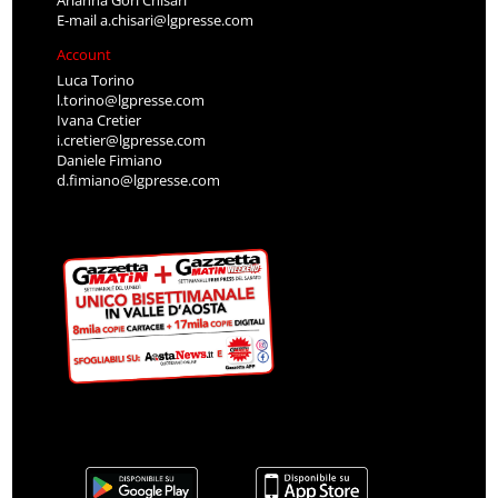
E-mail
a.chisari@lgpresse.com
Account
Luca Torino
l.torino@lgpresse.com
Ivana Cretier
i.cretier@lgpresse.com
Daniele Fimiano
d.fimiano@lgpresse.com