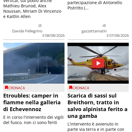
Vertical, sul podio anche
partecipazione di Antonello
Mathieu Brunod, Alex
Pistritto (...
Noussan, Miriam Di Vincenzo
e Kaitlin Allen
di
di
Davide Pellegrino
gazzettamatin
il 08/08/2026
il 07/08/2026
CRONACA
CRONACA
Etroubles: camper in
Scarica di sassi sul
fiamme nella galleria
Breithorn, tratto in
di Echevennoz
salvo alpinista ferito a
una gamba
E in corso l'intervento dei vigili
del fuoco, non ci sono feriti
L'intervento è avvenuto in
parte via terra e in parte con