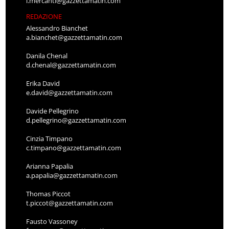
l.mercanti@gazzettamatin.com
REDAZIONE
Alessandro Bianchet
a.bianchet@gazzettamatin.com
Danila Chenal
d.chenal@gazzettamatin.com
Erika David
e.david@gazzettamatin.com
Davide Pellegrino
d.pellegrino@gazzettamatin.com
Cinzia Timpano
c.timpano@gazzettamatin.com
Arianna Papalia
a.papalia@gazzettamatin.com
Thomas Piccot
t.piccot@gazzettamatin.com
Fausto Vassoney