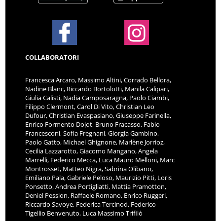
COLLABORATORI
Francesca Arcaro, Massimo Altini, Corrado Bellora,
Nadine Blanc, Riccardo Bortolotti, Manila Calipari,
Giulia Calisti, Nadia Camposaragna, Paolo Ciambi,
Filippo Clermont, Carol Di Vito, Christian Leo
Dufour, Christian Evaspasiano, Giuseppe Farinella,
Enrico Formento Dojot, Bruno Fracasso, Fabio
Francesconi, Sofia Fregnani, Giorgia Gambino,
Paolo Gatto, Michael Ghignone, Marlène Jorrioz,
Cecilia Lazzarotto, Giacomo Mangano, Angela
Marrelli, Federico Mecca, Luca Mauro Melloni, Marc
Montrosset, Matteo Nigra, Sabrina Olibano,
Emiliano Pala, Gabriele Peloso, Maurizio Pitti, Loris
Ponsetto, Andrea Portigliatti, Mattia Pramotton,
Deniel Pession, Raffaele Romano, Enrico Ruggeri,
Riccardo Savoye, Federica Tercinod, Federico
Tigellio Benvenuto, Luca Massimo Trifilò