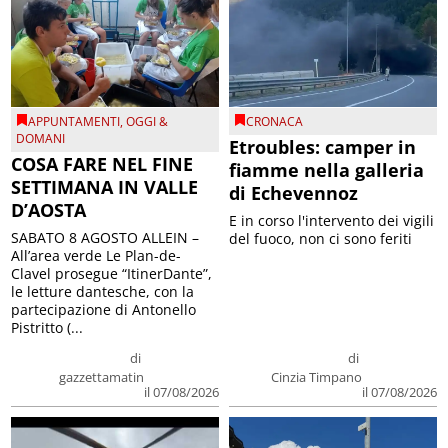
APPUNTAMENTI
,
OGGI &
CRONACA
DOMANI
Etroubles: camper in
COSA FARE NEL FINE
fiamme nella galleria
SETTIMANA IN VALLE
di Echevennoz
D’AOSTA
E in corso l'intervento dei vigili
SABATO 8 AGOSTO ALLEIN –
del fuoco, non ci sono feriti
All’area verde Le Plan-de-
Clavel prosegue “ItinerDante”,
le letture dantesche, con la
partecipazione di Antonello
Pistritto (...
di
di
gazzettamatin
Cinzia Timpano
il 07/08/2026
il 07/08/2026