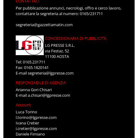
CONTATTACI
Per pubblicazione annunci, necrologi, offro e cerco lavoro,
contattare la segreteria al numero: 0165/231711
segreteria@gazzettamatin.com
CONCESSIONARIA DI PUBBLICITÀ
LG PRESSE S.R.L.
via Festaz, 52
11100 AOSTA
Tel: 0165.231711
Fax: 0165.1820141
E-mail
segreteria@lgpresse.com
RESPONSABILE DI AGENZIA
Arianna Gori Chisari
E-mail
a.chisari@lgpresse.com
Account
Luca Torino
l.torino@lgpresse.com
Ivana Cretier
i.cretier@lgpresse.com
Daniele Fimiano