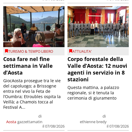
TURISMO & TEMPO LIBERO
ATTUALITA'
Cosa fare nel fine
Corpo forestale della
settimana in Valle
Valle d’Aosta: 12 nuovi
d’Aosta
agenti in servizio in 8
stazioni
GiocAosta prosegue tra le vie
del capoluogo; a Brissogne
Questa mattina, a palazzo
entra nel vivo la Feta de
regionale, si è tenuta la
l’Oumbra; Etroubles ospita la
cerimonia di giuramento
Veillà; a Chamois tocca al
Festival A...
di
di
Aosta
gazzettamatin
ethienne bredy
il 07/08/2026
il 07/08/2026