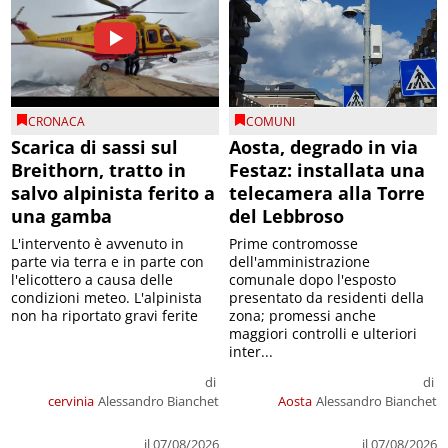
CRONACA
COMUNI
Scarica di sassi sul
Aosta, degrado in via
Breithorn, tratto in
Festaz: installata una
salvo alpinista ferito a
telecamera alla Torre
una gamba
del Lebbroso
L'intervento è avvenuto in
Prime contromosse
parte via terra e in parte con
dell'amministrazione
l'elicottero a causa delle
comunale dopo l'esposto
condizioni meteo. L'alpinista
presentato da residenti della
non ha riportato gravi ferite
zona; promessi anche
maggiori controlli e ulteriori
inter...
di
di
cervinia
Alessandro Bianchet
Aosta
Alessandro Bianchet
il 07/08/2026
il 07/08/2026