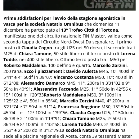
Prime sddisfazioni per l’avvìo della stagione agonistica in
vasca per la società Natatio Omnibus
che domenica 11
dicembre ha partecipato al
13º Trofeo Città di Tortona
,
manifestazione del circuito nazionale FIN Master, valida come
seconda tappa del Circuito Nord-Ovest.Da segnalare, il primo
posto di
Claudia Cogno
tra gli U25 nei 50 dorso, il secondo tra i
M25 di
Chiara Tamone
, 50 stile libero e il terzo posto di
Lorena
Todde
, nei 400 stile libero. Ottimo terzo posto tra i M50 per
Roberto Maddalena
, 100 delfino e quarto,
Marcello Zorzini
,
200 rana.
Ecco i piazzamenti:
Davide Auletta
M45, 10° 400sl in
5’41” e 4° 50df in 39″07;
Vincenzo Costanza
M50, 10º; 400 sl in
6’12″08;
Alessandro Damarco
M45, 11°, 200ra in 3’31″02 e 9°
50ra in 40″91;
Alessandro Faccenda
M25, 11° 50do in 42″56 e
15° 100sl in 1’20″33
Roberto Maddalena
M50, 3° 100df in
1’25″22 e 4º, 50df in 35″40;
Marcello Zorzini
M40, 4° 200ra in
3’21″74 e 7° 50sl in 31″14;
Francesca Boggione
M30, 13° 50sl in
45″04 e 12ª 100sl in 1’39″56;
Claudia Cogno
U25, 1° 50do in
36″08 e 2° 100mi in 1’19″91;
Chiara Tamone
M25, 2ª 50sl in
36″04 e 8ª 100mi in 1’33″58;
Lorena Todde
M40, 3ª 400sl in
5’53” e 2ª 200 do in 3’12″79.La
società Natatio Omnibus
ha
sede alla piscina regionale di Aosta, conta 39 tesserati Master