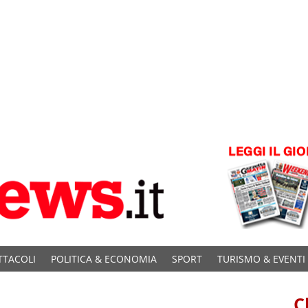
TTACOLI
POLITICA & ECONOMIA
SPORT
TURISMO & EVENTI
C