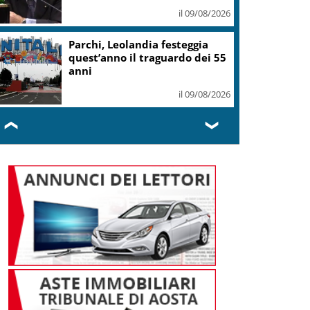
il 09/08/2026
Parchi, Leolandia festeggia
quest’anno il traguardo dei 55
anni
il 09/08/2026
❮
❯