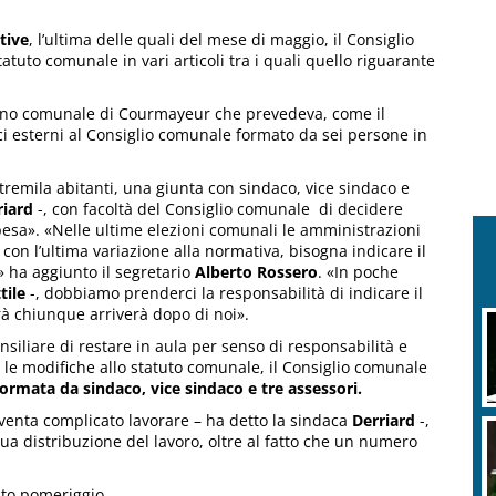
tive
, l’ultima delle quali del mese di maggio, il Consiglio
uto comunale in vari articoli tra i quali quello riguarante
verno comunale di Courmayeur che prevedeva, come il
i esterni al Consiglio comunale formato da sei persone in
tremila abitanti, una giunta con sindaco, vice sindaco e
riard
-, con facoltà del Consiglio comunale di decidere
esa». «Nelle ultime elezioni comunali le amministrazioni
on l’ultima variazione alla normativa, bisogna indicare il
 ha aggiunto il segretario
Alberto
Rossero
. «In poche
tile
-, dobbiamo prenderci la responsabilità di indicare il
rà chiunque arriverà dopo di noi».
siliare di restare in aula per senso di responsabilità e
 le modifiche allo statuto comunale, il Consiglio comunale
formata da sindaco, vice sindaco e tre assessori.
venta complicato lavorare – ha detto la sindaca
Derriard
-,
ua distribuzione del lavoro, oltre al fatto che un numero
to pomeriggio.