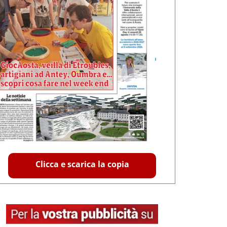
Clicca e scarica la copia