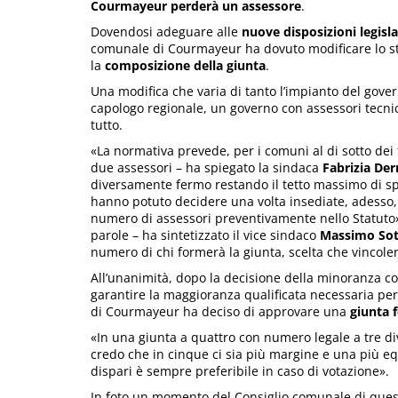
Courmayeur perderà un assessore
.
Dovendosi adeguare alle
nuove disposizioni legisla
comunale di Courmayeur ha dovuto modificare lo stat
la
composizione della
giunta
.
Una modifica che varia di tanto l’impianto del go
capologo regionale, un governo con assessori tecnic
tutto.
«La normativa prevede, per i comuni al di sotto dei 
due assessori – ha spiegato la sindaca
Fabrizia
Der
diversamente fermo restando il tetto massimo di sp
hanno potuto decidere una volta insediate, adesso, c
numero di assessori preventivamente nello Statuto»
parole – ha sintetizzato il vice sindaco
Massimo
Sot
numero di chi formerà la giunta, scelta che vincole
All’unanimità, dopo la decisione della minoranza con
garantire la maggioranza qualificata necessaria per
di Courmayeur ha deciso di approvare una
giunta 
«In una giunta a quattro con numero legale a tre di
credo che in cinque ci sia più margine e una più eq
dispari è sempre preferibile in caso di votazione».
In foto un momento del Consiglio comunale di ques