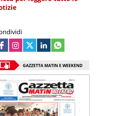
otizie
ondividi
GAZZETTA MATIN E WEEKEND