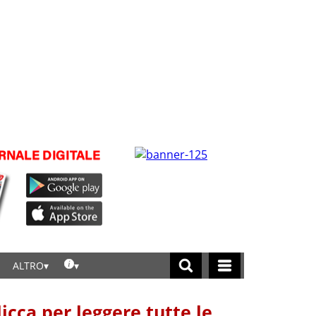
ALTRO
licca per leggere tutte le