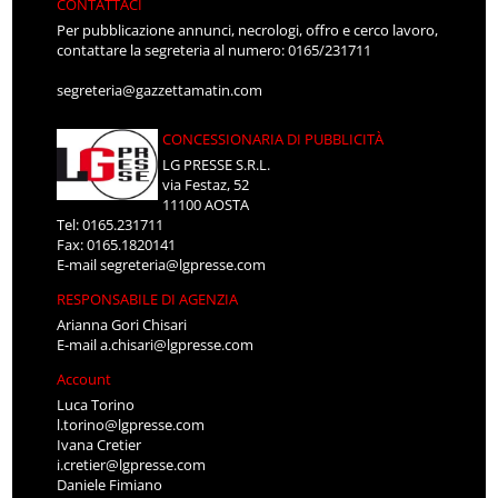
CONTATTACI
Per pubblicazione annunci, necrologi, offro e cerco lavoro,
contattare la segreteria al numero: 0165/231711
segreteria@gazzettamatin.com
CONCESSIONARIA DI PUBBLICITÀ
LG PRESSE S.R.L.
via Festaz, 52
11100 AOSTA
Tel: 0165.231711
Fax: 0165.1820141
E-mail
segreteria@lgpresse.com
RESPONSABILE DI AGENZIA
Arianna Gori Chisari
E-mail
a.chisari@lgpresse.com
Account
Luca Torino
l.torino@lgpresse.com
Ivana Cretier
i.cretier@lgpresse.com
Daniele Fimiano