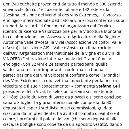
Con 740 etichette provenienti da tutto il mondo e 306 aziende
vitivinicole, (di cui 164 aziende italiane e 142 estere), la
25esima edizione del Mondial des vins Extremes, il Concorso
enologico internazionale dedicato ai vini eroici conferma i suoi
numeri da record. Il Concorso è organizzato dal Cervim
(Centro di Ricerca e Valorizzazione per la Viticoltura Montana),
in collaborazione con l’Assessorato Agricoltura della Regione
Autonoma Valle d’Aosta, la Vival (Associazione Viticoltori Valle
d’Aosta) e la sezione AIS – Valle d’Aosta, con il patrocinio
dell’OIV (Organisation Internationale de la Vigne et du Vin) di
VINOFED (Federazione Internazionale dei Grandi Concorsi
enologici).Con 82 vini e 24 aziende partecipanti quella
valdostana resta un’importante conferma «la buona
partecipazione dei vini valdostani conferma come il Mondial
des Vins Extrêmes sia una vetrina importante per la nostra
viticoltura e il suo riconoscimento» – commenta
Stefano Celi
presidente della Vival. Le selezioni dei vini si sono tenute
all’Hôtel Etoile du Nord di Sarre da giovedì e si sono concluse
sabato 8 luglio. La giuria internazionale composta da 30
degustatori esperti suddivisi in sei commissioni, guidate
ciascuna da un presidente, ha avuto il compito di valutare il
colore, i profumi e il palato dei vini (che sono degustati alla
cieca, le bottiglie sono coperte da un apposito vestito), dando