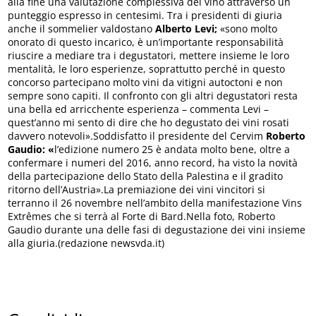
alla fine una valutazione complessiva del vino attraverso un
punteggio espresso in centesimi. Tra i presidenti di giuria
anche il sommelier valdostano
Alberto Levi;
«sono molto
onorato di questo incarico, è un’importante responsabilità
riuscire a mediare tra i degustatori, mettere insieme le loro
mentalità, le loro esperienze, soprattutto perché in questo
concorso partecipano molto vini da vitigni autoctoni e non
sempre sono capiti. Il confronto con gli altri degustatori resta
una bella ed arricchente esperienza – commenta Levi –
quest’anno mi sento di dire che ho degustato dei vini rosati
davvero notevoli».Soddisfatto il presidente del Cervim
Roberto
Gaudio: «
l’edizione numero 25 è andata molto bene, oltre a
confermare i numeri del 2016, anno record, ha visto la novità
della partecipazione dello Stato della Palestina e il gradito
ritorno dell’Austria».La premiazione dei vini vincitori si
terranno il 26 novembre nell’ambito della manifestazione Vins
Extrêmes che si terrà al Forte di Bard.Nella foto, Roberto
Gaudio durante una delle fasi di degustazione dei vini insieme
alla giuria.(redazione newsvda.it)