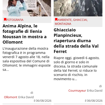
FOTOGRAFIA
AMBIENTE
,
GHIACCIAI
,
MONTAGNA
Anima Alpina, le
Ghiacciaio
fotografie di Ilenia
Planpincieux,
Noussan in mostra a
riapertura diurna
Ollomont
della strada della Val
L'inaugurazione della mostra
Ferret
fotografica è in programma
venerdì 7 agosto alle 18, nella
Riapre oggi, giovedì 6 agosto,
sala espositiva del Comune di
solo di giorno e solo in
Ollomont; le immagini esposte
discesa, la strada comunale
sa...
della Val Ferret; si riduce lo
scenario di rischio, in
movimento u...
di
Courmayeur
Erika David
di
Ollomont
Erika David
il 06/08/2026
il 06/08/2026