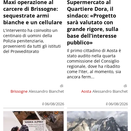
Maxi operazione al
Supermercato al
carcere di Brissogne:
Quartiere Dora, il
sequestrate armi
sindaco: «Progetto
bianche e un cellulare
sarà valutato con
grande rigore, sulla
L'intervento ha coinvolto un
base dell’interesse
centinaio di uomini della
Polizia penitenziaria,
pubblico»
provenienti da tutti gli istituti
Il primo cittadino di Aosta è
del Provveditorato
stato audito nella quarta
commissione del Consiglio
regionale, dove ha ribadito
come l'iter, al momento, sia
ancora ferm...
di
di
Brissogne
Alessandro Bianchet
Aosta
Alessandro Bianchet
il 06/08/2026
il 06/08/2026