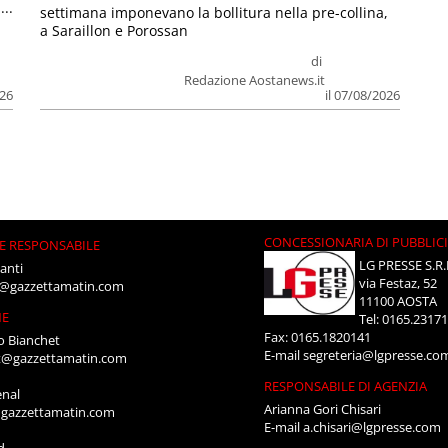
...
settimana imponevano la bollitura nella pre-collina,
a Saraillon e Porossan
di
Redazione Aostanews.it
026
il 07/08/2026
CONCESSIONARIA DI PUBBLIC
E RESPONSABILE
LG PRESSE S.R.
anti
via Festaz, 52
i@gazzettamatin.com
11100 AOSTA
NE
Tel: 0165.2317
Fax: 0165.1820141
o Bianchet
E-mail
segreteria@lgpresse.co
t@gazzettamatin.com
RESPONSABILE DI AGENZIA
enal
Arianna Gori Chisari
gazzettamatin.com
E-mail
a.chisari@lgpresse.com
d