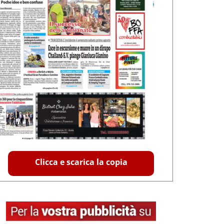
Clicca e scarica la copia