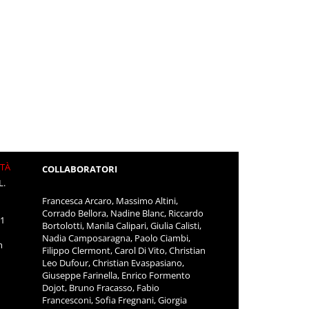
ITÀ
COLLABORATORI
L.
Francesca Arcaro, Massimo Altini,
Corrado Bellora, Nadine Blanc, Riccardo
11
Bortolotti, Manila Calipari, Giulia Calisti,
Nadia Camposaragna, Paolo Ciambi,
m
Filippo Clermont, Carol Di Vito, Christian
Leo Dufour, Christian Evaspasiano,
Giuseppe Farinella, Enrico Formento
Dojot, Bruno Fracasso, Fabio
Francesconi, Sofia Fregnani, Giorgia