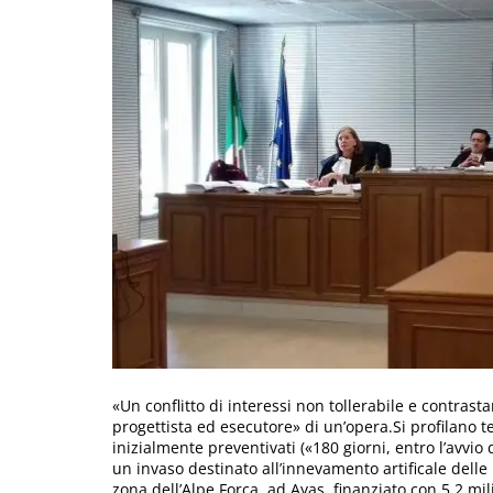
«Un conflitto di interessi non tollerabile e contrast
progettista ed esecutore» di un’opera.Si profilano te
inizialmente preventivati («180 giorni, entro l’avvio 
un invaso destinato all’innevamento artificale delle
zona dell’Alpe Forca, ad Ayas, finanziato con 5,2 mi