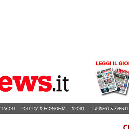
TTACOLI
POLITICA & ECONOMIA
SPORT
TURISMO & EVENTI
C