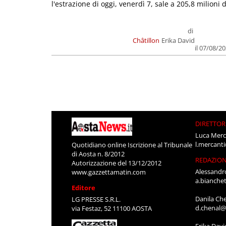
l'estrazione di oggi, venerdì 7, sale a 205,8 milioni d
di
Châtillon
Erika David
il 07/08/2
DIRETTOR
Luca Merc
l.mercant
Quotidiano online Iscrizione al Tribunale
di Aosta n. 8/2012
REDAZIO
Autorizzazione del 13/12/2012
Alessandr
www.gazzettamatin.com
a.bianche
Editore
Danila Ch
LG PRESSE S.R.L.
d.chenal@
via Festaz, 52 11100 AOSTA
Erika Davi