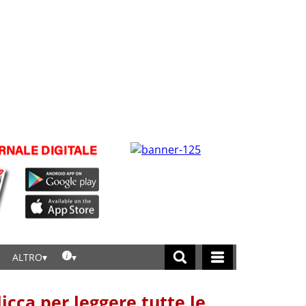
ALTRO
licca per leggere tutte le