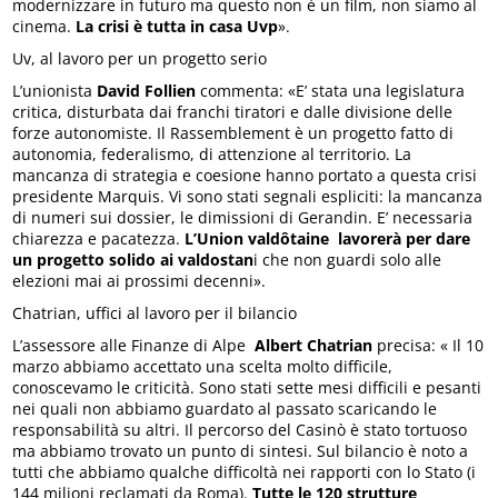
modernizzare in futuro ma questo non è un film, non siamo al
cinema.
La crisi è tutta in casa Uvp
».
Uv, al lavoro per un progetto serio
L’unionista
David Follien
commenta: «E’ stata una legislatura
critica, disturbata dai franchi tiratori e dalle divisione delle
forze autonomiste. Il Rassemblement è un progetto fatto di
autonomia, federalismo, di attenzione al territorio. La
mancanza di strategia e coesione hanno portato a questa crisi
presidente Marquis. Vi sono stati segnali espliciti: la mancanza
di numeri sui dossier, le dimissioni di Gerandin. E’ necessaria
chiarezza e pacatezza.
L’Union valdôtaine lavorerà per dare
un progetto solido ai valdostan
i che non guardi solo alle
elezioni mai ai prossimi decenni».
Chatrian, uffici al lavoro per il bilancio
L’assessore alle Finanze di Alpe
Albert Chatrian
precisa: « Il 10
marzo abbiamo accettato una scelta molto difficile,
conoscevamo le criticità. Sono stati sette mesi difficili e pesanti
nei quali non abbiamo guardato al passato scaricando le
responsabilità su altri. Il percorso del Casinò è stato tortuoso
ma abbiamo trovato un punto di sintesi. Sul bilancio è noto a
tutti che abbiamo qualche difficoltà nei rapporti con lo Stato (i
144 milioni reclamati da Roma).
Tutte le 120 strutture