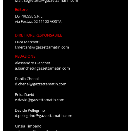
Mail:
segreteria@gazzettamatin.com
Editore
LG PRESSE S.R.L.
via Festaz, 52 11100 AOSTA
DIRETTORE RESPONSABILE
Luca Mercanti
l.mercanti@gazzettamatin.com
REDAZIONE
Alessandro Bianchet
a.bianchet@gazzettamatin.com
Danila Chenal
d.chenal@gazzettamatin.com
Erika David
e.david@gazzettamatin.com
Davide Pellegrino
d.pellegrino@gazzettamatin.com
Cinzia Timpano