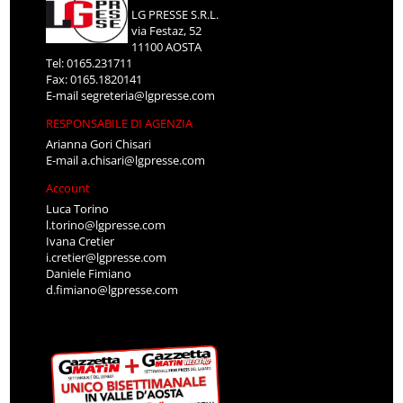
LG PRESSE S.R.L.
via Festaz, 52
11100 AOSTA
Tel: 0165.231711
Fax: 0165.1820141
E-mail
segreteria@lgpresse.com
RESPONSABILE DI AGENZIA
Arianna Gori Chisari
E-mail
a.chisari@lgpresse.com
Account
Luca Torino
l.torino@lgpresse.com
Ivana Cretier
i.cretier@lgpresse.com
Daniele Fimiano
d.fimiano@lgpresse.com