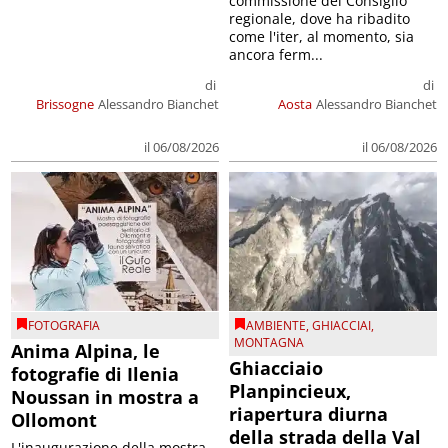
commissione del Consiglio
regionale, dove ha ribadito
come l'iter, al momento, sia
ancora ferm...
di
di
Brissogne
Alessandro Bianchet
Aosta
Alessandro Bianchet
il 06/08/2026
il 06/08/2026
FOTOGRAFIA
AMBIENTE
,
GHIACCIAI
,
MONTAGNA
Anima Alpina, le
Ghiacciaio
fotografie di Ilenia
Planpincieux,
Noussan in mostra a
riapertura diurna
Ollomont
della strada della Val
L'inaugurazione della mostra