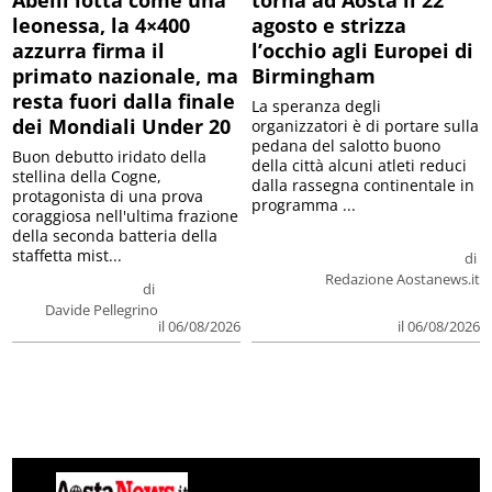
Abelli lotta come una
torna ad Aosta il 22
leonessa, la 4×400
agosto e strizza
azzurra firma il
l’occhio agli Europei di
primato nazionale, ma
Birmingham
resta fuori dalla finale
La speranza degli
dei Mondiali Under 20
organizzatori è di portare sulla
pedana del salotto buono
Buon debutto iridato della
della città alcuni atleti reduci
stellina della Cogne,
dalla rassegna continentale in
protagonista di una prova
programma ...
coraggiosa nell'ultima frazione
della seconda batteria della
staffetta mist...
di
Redazione Aostanews.it
di
Davide Pellegrino
il 06/08/2026
il 06/08/2026