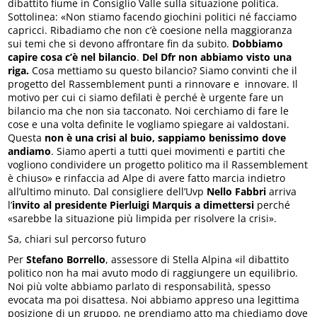
dibattito fiume in Consiglio Valle sulla situazione politica.
Sottolinea: «Non stiamo facendo giochini politici né facciamo
capricci. Ribadiamo che non c’è coesione nella maggioranza
sui temi che si devono affrontare fin da subito.
Dobbiamo
capire cosa c’è nel bilancio
.
Del Dfr non abbiamo visto una
riga.
Cosa mettiamo su questo bilancio? Siamo convinti che il
progetto del Rassemblement punti a rinnovare e innovare. Il
motivo per cui ci siamo defilati è perché è urgente fare un
bilancio ma che non sia tacconato. Noi cerchiamo di fare le
cose e una volta definite le vogliamo spiegare ai valdostani.
Questa
non è una crisi al buio, sappiamo benissimo dove
andiamo
. Siamo aperti a tutti quei movimenti e partiti che
vogliono condividere un progetto politico ma il Rassemblement
è chiuso» e rinfaccia ad Alpe di avere fatto marcia indietro
all’ultimo minuto. Dal consigliere dell’Uvp
Nello Fabbri
arriva
l’
invito al presidente Pierluigi Marquis a dimettersi
perché
«sarebbe la situazione più limpida per risolvere la crisi».
Sa, chiari sul percorso futuro
Per
Stefano Borrello
, assessore di Stella Alpina «il dibattito
politico non ha mai avuto modo di raggiungere un equilibrio.
Noi più volte abbiamo parlato di responsabilità, spesso
evocata ma poi disattesa. Noi abbiamo appreso una legittima
posizione di un gruppo, ne prendiamo atto ma chiediamo dove