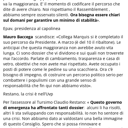
va la maggioranza. E’ il momento di codificare il percorso che
dite di avere chiaro. Noi rispettiamo il Rassemblement ,
abbiamo sempre osservato silenti.
Ora bisogna essere chiari
sul domani per garantire un minimo di stabilità
».
Epav, presidenza al capolinea
Mauro Baccega
scandisce: «Collega Marquis si è completato il
suo percorso da Presidente. A marzo (è del 10 il ribaltone). Le
anticipai che questa maggioranza non avrebbe avuto vita
lunga. Ci sono dossier che vi dividono e sui quali non troverete
mai l’accordo. Parlate di cambiamento, trasparenza e casa di
vetro, obiettivi che non avete mai rispettato. Avete occupato i
posti di potere come le pedine su una scacchiera. Ora c’è
bisogno di impegno, di costruire un percorso politico serio per
combattere i populismi con una grande senso di
responsabilità che fin qui non abbiamo visto».
Restano, la crisi è nell’Uvp
Per l’assessore al Tursimo Claudio Restano: «
Questo governo
di emergenza ha affrontato tanti dossier
: alcuni li ha risolti,
altri li sta sviluppando con responsabilità. Io non ho sentore di
una crisi. Non abbiamo dato ai valdostani una bella immagine
di questo Consiglio. Spero che si possa rinnovare e