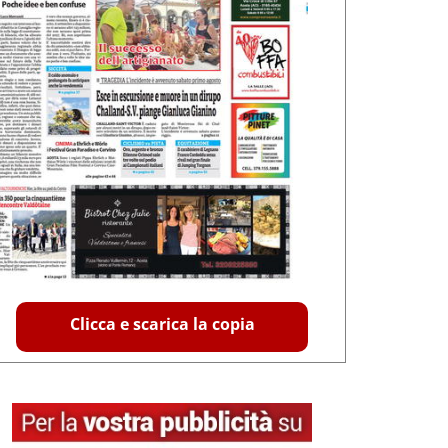
Clicca e scarica la copia