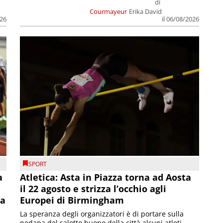
di
Courmayeur
Erika David
026
il 06/08/2026
SPORT
a
Atletica: Asta in Piazza torna ad Aosta
il 22 agosto e strizza l’occhio agli
la
Europei di Birmingham
La speranza degli organizzatori è di portare sulla
pedana del salotto buono della città alcuni atleti