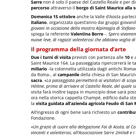
Sarre
non è solo il paese del Castello Reale e per di
percorso
attraverso il
borgo di Saint Maurice alla sc
Domenica 15 ottobre
anche la Valle d’Aosta partec
italiano
, organizzata quest’anno dai gruppi giovanil
giovani in occasione della mostra Alpimagia di Stefano
spiega la referente
Valentina
Borre
-.
Spero vivament
nuove leve, di ragazzi volenterosi che abbiano voglia di 
Il programma della giornata d’arte
Due i turni di visita
previsti con partenza alle
10
e 
Saint Maurice 164. La passeggiata ripercorrerà le t
miliario
-la colonnetta utilizzata dagli antichi Roman
da Roma-, al
campanile
della chiesa di San Maurizi
sacra
. «
La passeggiata permetterà ai visitatori di scopr
Hélène, prima di arrivare al Castello Reale, del quale 
visita farà inoltre tappa in municipio dove sarà pos
ora nella storica cappella Champé, edificio dalla st
la
visita guidata all’azienda agricola Feudo di San 
All’ingresso di ogni bene sarà richiesto un
contribu
Fondazione.
«
Un grazie di cuore alla delegazione Fai di Aosta, al C
vincenti e volenterosi, all’Associazione Sarre 2mila8 e i