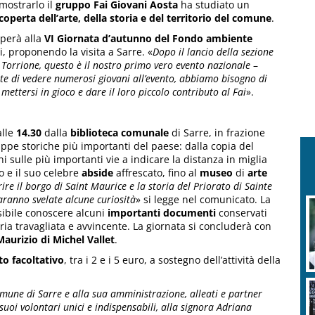
mostrarlo il
gruppo Fai Giovani Aosta
ha studiato un
operta dell’arte, della storia e del territorio del comune
.
iperà alla
VI Giornata d’autunno del Fondo ambiente
i, proponendo la visita a Sarre. «
Dopo il lancio della sezione
 Torrione, questo è il nostro primo vero evento nazionale
–
e di vedere numerosi giovani all’evento, abbiamo bisogno di
mettersi in gioco e dare il loro piccolo contributo al Fai
».
alle
14.30
dalla
biblioteca comunale
di Sarre, in frazione
appe storiche più importanti del paese: dalla copia del
i sulle più importanti vie a indicare la distanza in miglia
o e il suo celebre
abside
affrescato, fino al
museo
di
arte
ire il borgo di Saint Maurice e la storia del Priorato di Sainte
saranno svelate alcune curiosità
» si legge nel comunicato. La
sibile conoscere alcuni
importanti
documenti
conservati
oria travagliata e avvincente. La giornata si concluderà con
Maurizio di Michel Vallet
.
to facoltativo
, tra i 2 e i 5 euro, a sostegno dell’attività della
omune di Sarre e alla sua amministrazione, alleati e partner
 suoi volontari unici e indispensabili, alla signora Adriana