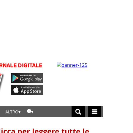
ALTRO
licca per leggere tutte le