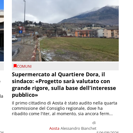
COMUNI
Supermercato al Quartiere Dora, il
e
sindaco: «Progetto sarà valutato con
grande rigore, sulla base dell’interesse
pubblico»
la
Il primo cittadino di Aosta è stato audito nella quarta
commissione del Consiglio regionale, dove ha
ribadito come l'iter, al momento, sia ancora ferm...
di
Aosta
Alessandro Bianchet
026
il 06/08/2026