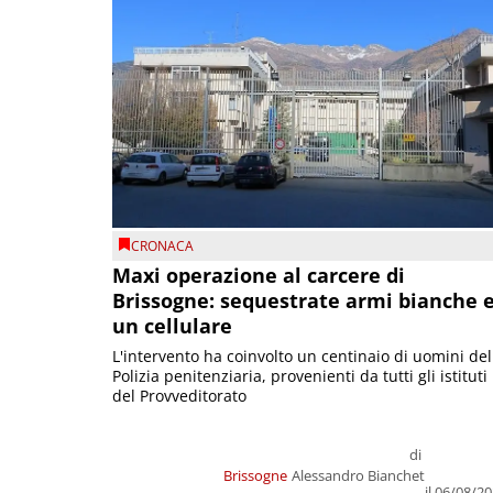
CRONACA
Maxi operazione al carcere di
Brissogne: sequestrate armi bianche 
un cellulare
L'intervento ha coinvolto un centinaio di uomini del
Polizia penitenziaria, provenienti da tutti gli istituti
del Provveditorato
di
Brissogne
Alessandro Bianchet
il 06/08/2