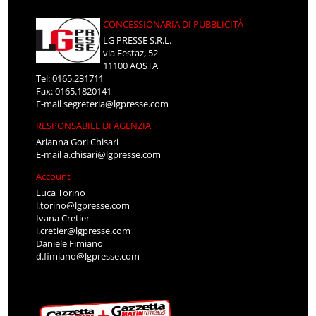
CONCESSIONARIA DI PUBBLICITÀ
LG PRESSE S.R.L.
via Festaz, 52
11100 AOSTA
Tel: 0165.231711
Fax: 0165.1820141
E-mail
segreteria@lgpresse.com
RESPONSABILE DI AGENZIA
Arianna Gori Chisari
E-mail
a.chisari@lgpresse.com
Account
Luca Torino
l.torino@lgpresse.com
Ivana Cretier
i.cretier@lgpresse.com
Daniele Fimiano
d.fimiano@lgpresse.com