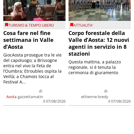
TURISMO & TEMPO LIBERO
ATTUALITA'
Cosa fare nel fine
Corpo forestale della
settimana in Valle
Valle d’Aosta: 12 nuovi
d’Aosta
agenti in servizio in 8
stazioni
GiocAosta prosegue tra le vie
del capoluogo; a Brissogne
Questa mattina, a palazzo
entra nel vivo la Feta de
regionale, si è tenuta la
l’Oumbra; Etroubles ospita la
cerimonia di giuramento
Veillà; a Chamois tocca al
Festival A...
di
di
Aosta
gazzettamatin
ethienne bredy
il 07/08/2026
il 07/08/2026