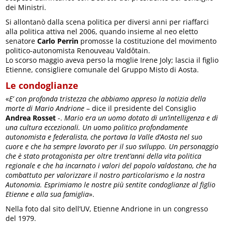
dei Ministri.
Si allontanò dalla scena politica per diversi anni per riaffarci
alla politica attiva nel 2006, quando insieme al neo eletto
senatore
Carlo Perrin
promosse la costituzione del movimento
politico-autonomista Renouveau Valdôtain.
Lo scorso maggio aveva perso la moglie Irene Joly; lascia il figlio
Etienne, consigliere comunale del Gruppo Misto di Aosta.
Le condoglianze
«
E’ con profonda tristezza che abbiamo appreso la notizia della
morte di Mario Andrione
– dice il presidente del Consiglio
Andrea Rosset
-.
Mario era un uomo dotato di un’intelligenza e di
una cultura eccezionali. Un uomo politico profondamente
autonomista e federalista, che portava la Valle d’Aosta nel suo
cuore e che ha sempre lavorato per il suo sviluppo. Un personaggio
che è stato protagonista per oltre trent’anni della vita politica
regionale e che ha incarnato i valori del popolo valdostano, che ha
combattuto per valorizzare il nostro particolarismo e la nostra
Autonomia. Esprimiamo le nostre più sentite condoglianze al figlio
Etienne e alla sua famiglia
».
Nella foto dal sito dell’UV, Etienne Andrione in un congresso
del 1979.