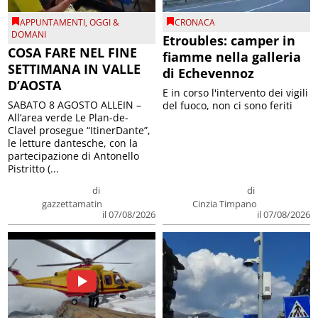
APPUNTAMENTI
,
OGGI &
CRONACA
DOMANI
Etroubles: camper in
COSA FARE NEL FINE
fiamme nella galleria
SETTIMANA IN VALLE
di Echevennoz
D’AOSTA
E in corso l'intervento dei vigili
SABATO 8 AGOSTO ALLEIN –
del fuoco, non ci sono feriti
All’area verde Le Plan-de-
Clavel prosegue “ItinerDante”,
le letture dantesche, con la
partecipazione di Antonello
Pistritto (...
di
di
gazzettamatin
Cinzia Timpano
il 07/08/2026
il 07/08/2026