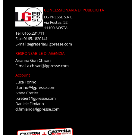
CONCESSIONARIA DI PUBBLICITÀ
LG PRESSE S.R.L.
via Festaz, 52
11100 AOSTA
Tel: 0165.231711
Fax: 0165.1820141
E-mail
segreteria@lgpresse.com
RESPONSABILE DI AGENZIA
Arianna Gori Chisari
E-mail
a.chisari@lgpresse.com
Account
Luca Torino
l.torino@lgpresse.com
Ivana Cretier
i.cretier@lgpresse.com
Daniele Fimiano
d.fimiano@lgpresse.com