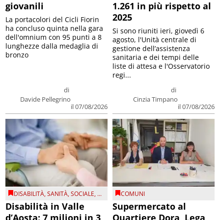
giovanili
1.261 in più rispetto al
2025
La portacolori del Cicli Fiorin
ha concluso quinta nella gara
Si sono riuniti ieri, giovedì 6
dell'omnium con 95 punti a 8
agosto, l'Unità centrale di
lunghezze dalla medaglia di
gestione dell’assistenza
bronzo
sanitaria e dei tempi delle
liste di attesa e l'Osservatorio
regi...
di
di
Davide Pellegrino
Cinzia Timpano
il 07/08/2026
il 07/08/2026
DISABILITÀ
,
SANITÀ
,
SOCIALE
, ...
COMUNI
Disabilità in Valle
Supermercato al
d’Aosta: 7 milioni in 3
Quartiere Dora, Lega