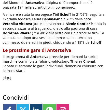
del Mondo di
Anterselva
. L’alpina di Champorcher si è
piazzata 19ª nella sprint di oggi pomeriggio.
A vincere è stata la norvegese
Tiril Echoff
in 21’05”3, seguita a
12” dalla tedesca
Laura Dahlmeier
e a 20”6 dalla ceca
Veronika Vitkova
(tutte senza errori).
Nicole Gontier
è stata la
seconda azzurra al traguardo, dietro alla padrona di casa
Dorothea Wierer
(7ª a 40” dalla vetta con un errore al tiro). La
valdostana, dopo una sessione immacolata a terra, ha
commesso due errori in piedi, chiudendo a 1’15”8 da
Echoff
.
Le prossime gare di Anterselva
Il programma di
Anterselva
prevede per domani la sprint
maschile con in pista l’alpino valdostano
Thierry Chenal
.
Sabato ci saranno le gare individuali, domenica chiusura con
le mass start.
(d.p.)
Condividi