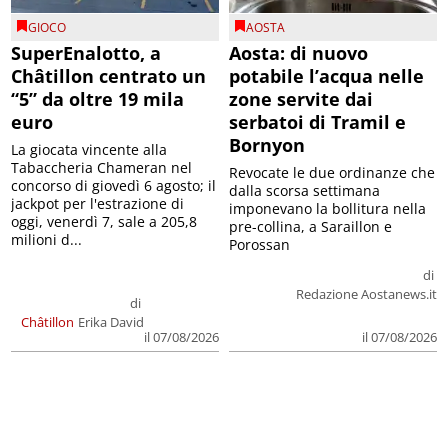
GIOCO
AOSTA
SuperEnalotto, a
Aosta: di nuovo
Châtillon centrato un
potabile l’acqua nelle
“5” da oltre 19 mila
zone servite dai
euro
serbatoi di Tramil e
Bornyon
La giocata vincente alla
Tabaccheria Chameran nel
Revocate le due ordinanze che
concorso di giovedì 6 agosto; il
dalla scorsa settimana
jackpot per l'estrazione di
imponevano la bollitura nella
oggi, venerdì 7, sale a 205,8
pre-collina, a Saraillon e
milioni d...
Porossan
di
Redazione Aostanews.it
di
Châtillon
Erika David
il 07/08/2026
il 07/08/2026