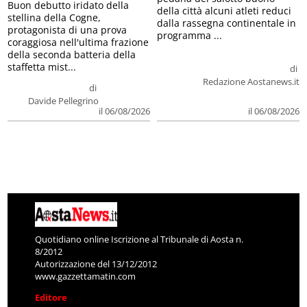
Buon debutto iridato della
della città alcuni atleti reduci
stellina della Cogne,
dalla rassegna continentale in
protagonista di una prova
programma ...
coraggiosa nell'ultima frazione
della seconda batteria della
staffetta mist...
di
Redazione Aostanews.it
di
Davide Pellegrino
il 06/08/2026
il 06/08/2026
Quotidiano online Iscrizione al Tribunale di Aosta n.
8/2012
Autorizzazione del 13/12/2012
www.gazzettamatin.com
Editore