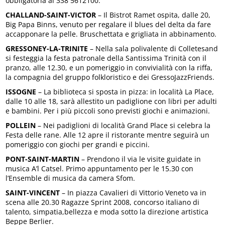
obbligatoria al 338 5612100.
CHALLAND-SAINT-VICTOR
– Il Bistrot Ramet ospita, dalle 20,
Big Papa Binns, venuto per regalare il blues del delta da fare
accapponare la pelle. Bruschettata e grigliata in abbinamento.
GRESSONEY-LA-TRINITE
– Nella sala polivalente di Colletesand
si festeggia la festa patronale della Santissima Trinità con il
pranzo, alle 12.30, e un pomeriggio in convivialità con la riffa,
la compagnia del gruppo folkloristico e dei GressoJazzFriends.
ISSOGNE
– La biblioteca si sposta in pizza: in località La Place,
dalle 10 alle 18, sarà allestito un padiglione con libri per adulti
e bambini. Per i più piccoli sono previsti giochi e animazioni.
POLLEIN
– Nei padiglioni di località Grand Place si celebra la
Festa delle rane. Alle 12 apre il ristorante mentre seguirà un
pomeriggio con giochi per grandi e piccini.
PONT-SAINT-MARTIN
– Prendono il via le visite guidate in
musica A’l Catsel. Primo appuntamento per le 15.30 con
l’Ensemble di musica da camera Sfom.
SAINT-VINCENT
– In piazza Cavalieri di Vittorio Veneto va in
scena alle 20.30 Ragazze Sprint 2008, concorso italiano di
talento, simpatia,bellezza e moda sotto la direzione artistica
Beppe Berlier.