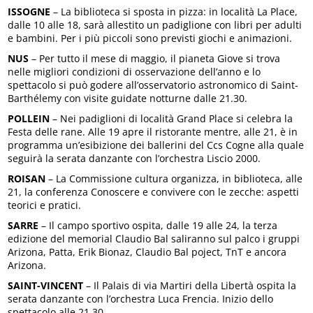
ISSOGNE
– La biblioteca si sposta in pizza: in località La Place,
dalle 10 alle 18, sarà allestito un padiglione con libri per adulti
e bambini. Per i più piccoli sono previsti giochi e animazioni.
NUS
– Per tutto il mese di maggio, il pianeta Giove si trova
nelle migliori condizioni di osservazione dell’anno e lo
spettacolo si può godere all’osservatorio astronomico di Saint-
Barthélemy con visite guidate notturne dalle 21.30.
POLLEIN
– Nei padiglioni di località Grand Place si celebra la
Festa delle rane. Alle 19 apre il ristorante mentre, alle 21, è in
programma un’esibizione dei ballerini del Ccs Cogne alla quale
seguirà la serata danzante con l’orchestra Liscio 2000.
ROISAN
– La Commissione cultura organizza, in biblioteca, alle
21, la conferenza Conoscere e convivere con le zecche: aspetti
teorici e pratici.
SARRE
– Il campo sportivo ospita, dalle 19 alle 24, la terza
edizione del memorial Claudio Bal saliranno sul palco i gruppi
Arizona, Patta, Erik Bionaz, Claudio Bal poject, TnT e ancora
Arizona.
SAINT-VINCENT
– Il Palais di via Martiri della Libertà ospita la
serata danzante con l’orchestra Luca Frencia. Inizio dello
spettacolo alle 21.30.