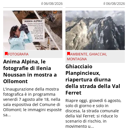
il 06/08/2026
il 06/08/2026
FOTOGRAFIA
AMBIENTE
,
GHIACCIAI
,
MONTAGNA
Anima Alpina, le
Ghiacciaio
fotografie di Ilenia
Planpincieux,
Noussan in mostra a
riapertura diurna
Ollomont
della strada della Val
L'inaugurazione della mostra
Ferret
fotografica è in programma
venerdì 7 agosto alle 18, nella
Riapre oggi, giovedì 6 agosto,
sala espositiva del Comune di
solo di giorno e solo in
Ollomont; le immagini esposte
discesa, la strada comunale
sa...
della Val Ferret; si riduce lo
scenario di rischio, in
movimento u...