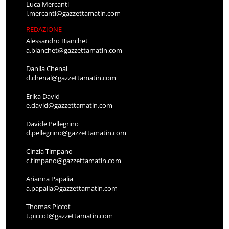
Luca Mercanti
l.mercanti@gazzettamatin.com
REDAZIONE
Alessandro Bianchet
a.bianchet@gazzettamatin.com
Danila Chenal
d.chenal@gazzettamatin.com
Erika David
e.david@gazzettamatin.com
Davide Pellegrino
d.pellegrino@gazzettamatin.com
Cinzia Timpano
c.timpano@gazzettamatin.com
Arianna Papalia
a.papalia@gazzettamatin.com
Thomas Piccot
t.piccot@gazzettamatin.com