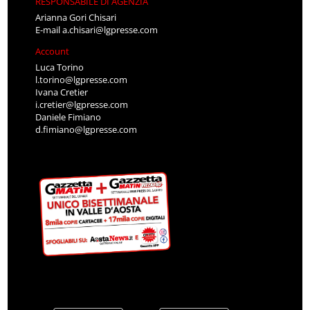
RESPONSABILE DI AGENZIA
Arianna Gori Chisari
E-mail
a.chisari@lgpresse.com
Account
Luca Torino
l.torino@lgpresse.com
Ivana Cretier
i.cretier@lgpresse.com
Daniele Fimiano
d.fimiano@lgpresse.com