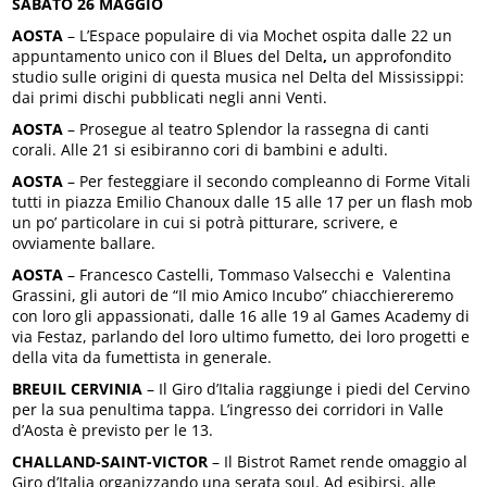
SABATO 26 MAGGIO
AOSTA
– L’Espace populaire di via Mochet ospita dalle 22 un
appuntamento unico con il Blues del Delta
,
un approfondito
studio sulle origini di questa musica nel Delta del Mississippi:
dai primi dischi pubblicati negli anni Venti.
AOSTA
– Prosegue al teatro Splendor la rassegna di canti
corali. Alle 21 si esibiranno cori di bambini e adulti.
AOSTA
– Per festeggiare il secondo compleanno di Forme Vitali
tutti in piazza Emilio Chanoux dalle 15 alle 17 per un flash mob
un po’ particolare in cui si potrà pitturare, scrivere, e
ovviamente ballare.
AOSTA
– Francesco Castelli, Tommaso Valsecchi e Valentina
Grassini, gli autori de “Il mio Amico Incubo” chiacchiereremo
con loro gli appassionati, dalle 16 alle 19 al Games Academy di
via Festaz, parlando del loro ultimo fumetto, dei loro progetti e
della vita da fumettista in generale.
BREUIL CERVINIA
– Il Giro d’Italia raggiunge i piedi del Cervino
per la sua penultima tappa. L’ingresso dei corridori in Valle
d’Aosta è previsto per le 13.
CHALLAND-SAINT-VICTOR
– Il Bistrot Ramet rende omaggio al
Giro d’Italia organizzando una serata soul. Ad esibirsi, alle