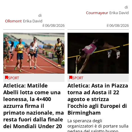
di
Courmayeur
Erika David
di
Ollomont
Erika David
il 06/08/2026
il 06/08/2026
SPORT
SPORT
Atletica: Matilde
Atletica: Asta in Piazza
Abelli lotta come una
torna ad Aosta il 22
leonessa, la 4×400
agosto e strizza
azzurra firma il
l’occhio agli Europei di
primato nazionale, ma
Birmingham
resta fuori dalla finale
La speranza degli
dei Mondiali Under 20
organizzatori è di portare sulla
pedana del salotto buono