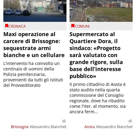
CRONACA
COMUNI
Maxi operazione al
Supermercato al
carcere di Brissogne:
Quartiere Dora, il
sequestrate armi
sindaco: «Progetto
bianche e un cellulare
sarà valutato con
grande rigore, sulla
L'intervento ha coinvolto un
base dell’interesse
centinaio di uomini della
Polizia penitenziaria,
pubblico»
provenienti da tutti gli istituti
Il primo cittadino di Aosta è
del Provveditorato
stato audito nella quarta
commissione del Consiglio
regionale, dove ha ribadito
come l'iter, al momento, sia
ancora ferm...
di
di
Brissogne
Alessandro Bianchet
Aosta
Alessandro Bianchet