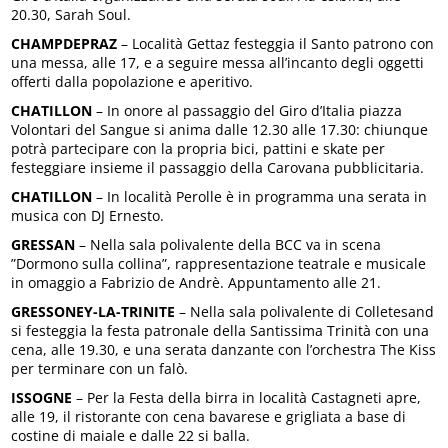
20.30, Sarah Soul.
CHAMPDEPRAZ
– Località Gettaz festeggia il Santo patrono con
una messa, alle 17, e a seguire messa all’incanto degli oggetti
offerti dalla popolazione e aperitivo.
CHATILLON
– In onore al passaggio del Giro d’Italia piazza
Volontari del Sangue si anima dalle 12.30 alle 17.30: chiunque
potrà partecipare con la propria bici, pattini e skate per
festeggiare insieme il passaggio della Carovana pubblicitaria.
CHATILLON
– In località Perolle è in programma una serata in
musica con DJ Ernesto.
GRESSAN
– Nella sala polivalente della BCC va in scena
”Dormono sulla collina”, rappresentazione teatrale e musicale
in omaggio a Fabrizio de Andrè. Appuntamento alle 21.
GRESSONEY-LA-TRINITE
– Nella sala polivalente di Colletesand
si festeggia la festa patronale della Santissima Trinità con una
cena, alle 19.30, e una serata danzante con l’orchestra The Kiss
per terminare con un falò.
ISSOGNE
– Per la Festa della birra in località Castagneti apre,
alle 19, il ristorante con cena bavarese e grigliata a base di
costine di maiale e dalle 22 si balla.