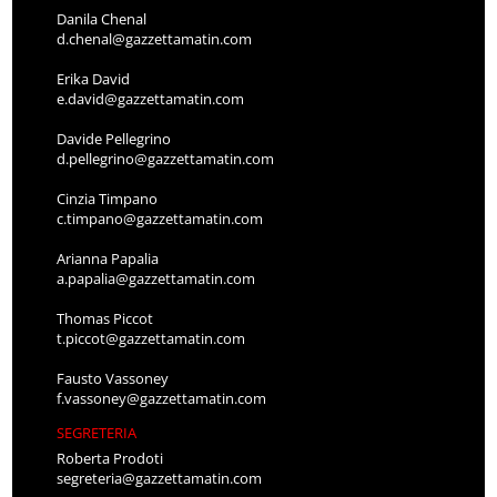
Danila Chenal
d.chenal@gazzettamatin.com
Erika David
e.david@gazzettamatin.com
Davide Pellegrino
d.pellegrino@gazzettamatin.com
Cinzia Timpano
c.timpano@gazzettamatin.com
Arianna Papalia
a.papalia@gazzettamatin.com
Thomas Piccot
t.piccot@gazzettamatin.com
Fausto Vassoney
f.vassoney@gazzettamatin.com
SEGRETERIA
Roberta Prodoti
segreteria@gazzettamatin.com