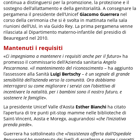
continua a distinguersi per la promozione, la protezione e il
sostegno dell’allattamento e della genitorialità. A consegnare la
pergamena il presidente dell’Unicef
Giacomo Guerrera
nel
corso della cerimonia che si è svolta in mattinata nella sala
riunioni dell’Usl, in via Guido Rey. La prima pergamena venne
rilasciata al Dipartimento materno-infantile del presidio di
Beauregard nel 2010.
Mantenuti i requisiti
«
Ci impegniamo a mantenere i requisiti anche per il futuro
» ha
promesso il commissario dell’Azienda sanitaria
Angelo
Pescarmona
. «
Il mantenimento del riconoscimento
– ha aggiunto
l’assessore alla Sanità
Luigi Bertschy
–
è un segnale di grande
sensibilità dell’azienda verso la comunità. Ora dobbiamo
interrogarci su come migliorare i servizi con l’obiettivo di
incentivare la natalità, per i bambini sono il nostro futuro, e
sostenere le famiglie
».
La presidente Unicef Valle d’Aosta
Esther Bianchi
ha citato
l’apertura di tre punti pit-stop mamme nelle biblioteche di
Saint-Vincent, Aosta e Moregx, augurandosi «
che l’iniziativa
prenda piede
».
Guerrera ha sottolineato che «
l’assistenza offerta dall’Ospedale
Beauregard ha mantenuto dei livelli di eccellenza e come i concetti