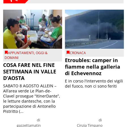
APPUNTAMENTI
,
OGGI &
CRONACA
DOMANI
Etroubles: camper in
COSA FARE NEL FINE
fiamme nella galleria
SETTIMANA IN VALLE
di Echevennoz
D’AOSTA
E in corso l'intervento dei vigili
SABATO 8 AGOSTO ALLEIN –
del fuoco, non ci sono feriti
All’area verde Le Plan-de-
Clavel prosegue “ItinerDante”,
le letture dantesche, con la
partecipazione di Antonello
Pistritto (...
di
di
gazzettamatin
Cinzia Timpano