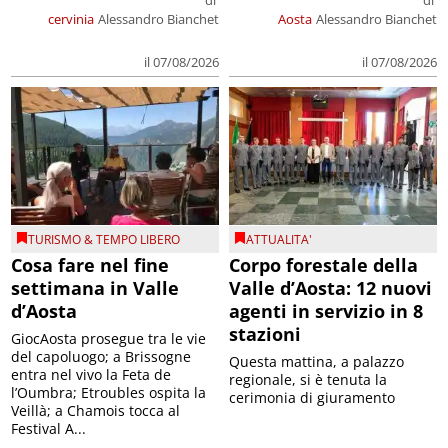
cervinia
Alessandro Bianchet
Aosta
Alessandro Bianchet
il 07/08/2026
il 07/08/2026
TURISMO & TEMPO LIBERO
ATTUALITA'
Cosa fare nel fine
Corpo forestale della
settimana in Valle
Valle d’Aosta: 12 nuovi
d’Aosta
agenti in servizio in 8
stazioni
GiocAosta prosegue tra le vie
del capoluogo; a Brissogne
Questa mattina, a palazzo
entra nel vivo la Feta de
regionale, si è tenuta la
l’Oumbra; Etroubles ospita la
cerimonia di giuramento
Veillà; a Chamois tocca al
Festival A...