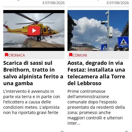
il 07/08/2026
il 07/08/2026
CRONACA
COMUNI
Scarica di sassi sul
Aosta, degrado in via
Breithorn, tratto in
Festaz: installata una
salvo alpinista ferito a
telecamera alla Torre
una gamba
del Lebbroso
L'intervento è avvenuto in
Prime contromosse
parte via terra e in parte con
dell'amministrazione
l'elicottero a causa delle
comunale dopo l'esposto
condizioni meteo. L'alpinista
presentato da residenti della
non ha riportato gravi ferite
zona; promessi anche
maggiori controlli e ulteriori
inter...
di
di