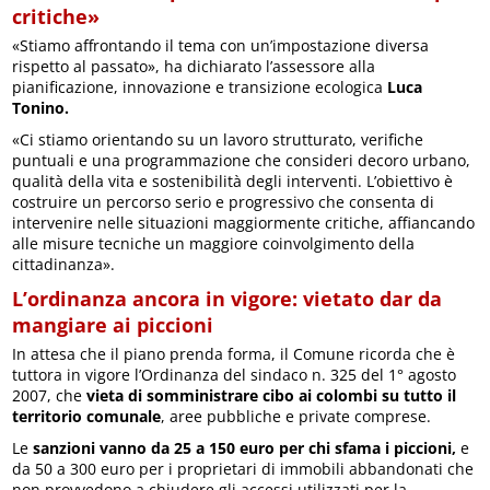
critiche»
«Stiamo affrontando il tema con un’impostazione diversa
rispetto al passato», ha dichiarato l’assessore alla
pianificazione, innovazione e transizione ecologica
Luca
Tonino.
«Ci stiamo orientando su un lavoro strutturato, verifiche
puntuali e una programmazione che consideri decoro urbano,
qualità della vita e sostenibilità degli interventi. L’obiettivo è
costruire un percorso serio e progressivo che consenta di
intervenire nelle situazioni maggiormente critiche, affiancando
alle misure tecniche un maggiore coinvolgimento della
cittadinanza».
L’ordinanza ancora in vigore: vietato dar da
mangiare ai piccioni
In attesa che il piano prenda forma, il Comune ricorda che è
tuttora in vigore l’Ordinanza del sindaco n. 325 del 1° agosto
2007, che
vieta di somministrare cibo ai colombi su tutto il
territorio comunale
, aree pubbliche e private comprese.
Le
sanzioni vanno da 25 a 150 euro per chi sfama i piccioni,
e
da 50 a 300 euro per i proprietari di immobili abbandonati che
non provvedono a chiudere gli accessi utilizzati per la