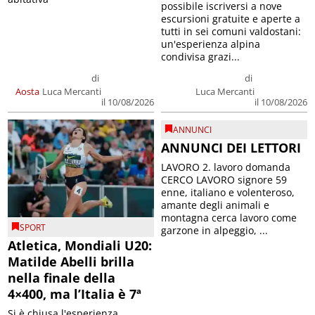
possibile iscriversi a nove
escursioni gratuite e aperte a
tutti in sei comuni valdostani:
un'esperienza alpina
condivisa grazi...
di
di
Aosta
Luca Mercanti
Luca Mercanti
il 10/08/2026
il 10/08/2026
ANNUNCI
ANNUNCI DEI LETTORI
LAVORO 2. lavoro domanda
CERCO LAVORO signore 59
enne, italiano e volenteroso,
amante degli animali e
montagna cerca lavoro come
SPORT
garzone in alpeggio, ...
Atletica, Mondiali U20:
Matilde Abelli brilla
nella finale della
4×400, ma l’Italia è 7ª
Si è chiusa l'esperienza