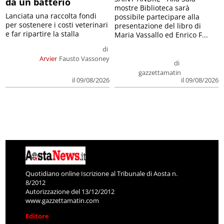
da un batterio
mostre Biblioteca sarà
Lanciata una raccolta fondi
possibile partecipare alla
per sostenere i costi veterinari
presentazione del libro di
e far ripartire la stalla
Maria Vassallo ed Enrico F...
di
Arvier
Fausto Vassoney
di
gazzettamatin
il 09/08/2026
il 09/08/2026
Quotidiano online Iscrizione al Tribunale di Aosta n.
8/2012
Autorizzazione del 13/12/2012
www.gazzettamatin.com
Editore