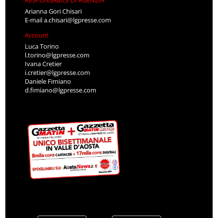
RESPONSABILE DI AGENZIA
Arianna Gori Chisari
E-mail
a.chisari@lgpresse.com
Account
Luca Torino
l.torino@lgpresse.com
Ivana Cretier
i.cretier@lgpresse.com
Daniele Fimiano
d.fimiano@lgpresse.com