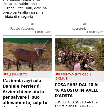
dell'atleta valdostana a
Eugene, Stati Uniti, dove ha
preso parte alla rassegna
iridata di categoria
di
di
Fausto Vassoney
segreteria
il 10/08/2026
il 10/08/2026
ALLEVAMENTO
APPUNTAMENTI
,
OGGI &
DOMANI
L’azienda agricola
COSA FARE DAL 10 AL
Daniele Perrier di
16 AGOSTO IN VALLE
Arvier chiede aiuto
D’AOSTA
per salvare il suo
allevamento, colpito
LUNEDÌ 10 AGOSTO ANTEY-
SAINT-ANDRÉ - Alla Sala