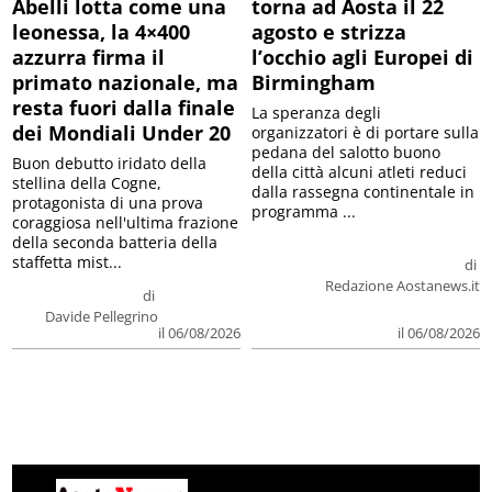
Abelli lotta come una
torna ad Aosta il 22
leonessa, la 4×400
agosto e strizza
azzurra firma il
l’occhio agli Europei di
primato nazionale, ma
Birmingham
resta fuori dalla finale
La speranza degli
dei Mondiali Under 20
organizzatori è di portare sulla
pedana del salotto buono
Buon debutto iridato della
della città alcuni atleti reduci
stellina della Cogne,
dalla rassegna continentale in
protagonista di una prova
programma ...
coraggiosa nell'ultima frazione
della seconda batteria della
staffetta mist...
di
Redazione Aostanews.it
di
Davide Pellegrino
il 06/08/2026
il 06/08/2026