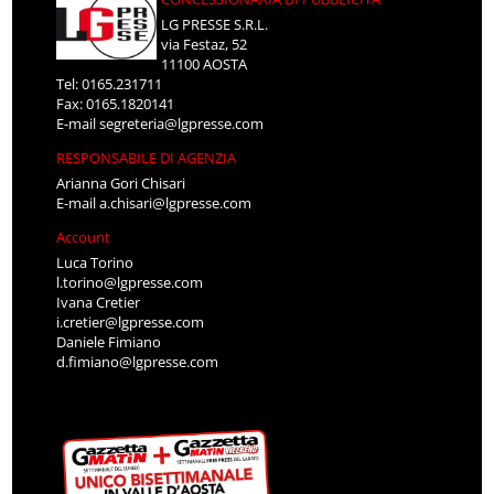
LG PRESSE S.R.L.
via Festaz, 52
11100 AOSTA
Tel: 0165.231711
Fax: 0165.1820141
E-mail
segreteria@lgpresse.com
RESPONSABILE DI AGENZIA
Arianna Gori Chisari
E-mail
a.chisari@lgpresse.com
Account
Luca Torino
l.torino@lgpresse.com
Ivana Cretier
i.cretier@lgpresse.com
Daniele Fimiano
d.fimiano@lgpresse.com