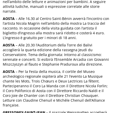
nell’ambito delle letture e animazioni per bambini. A seguire
attività ludiche, manuali o espressive correlate alle storie
narrate.
AOSTA
– Alle 16.30 al Centro Saint-Bénin avverrà l’incontro con
l’artista Nicola Magrin nell’ambito della mostra La traccia del
racconto. In occasione della visita guidata con l’artista il
biglietto d’ingresso alla mostra sarà ridotto e costerà 4 euro.
L’ingresso è gratuito per i minori di 18 anni.
AOSTA
– Alle 20.30 l’Auditorium della Torre dei Balivi
accoglierà la quarta edizione della rassegna Jeudi du
Conservatoire. Tema della giornata: Intorno al classicismo:
serenate e concerti. Si esibirà l’Ensemble Arcadia con Giovanni
Miszczyszyn al flauto e Stephanie Praduroux alla direzione.
AOSTA
– Per la Festa della musica, il cortile del Museo
archeologico regionale ospiterà alle 21 l’evento La Musique
chante les Mots, Trois Chœurs e Deux Lectrices La fêtent.
Parteciperanno il Coro La Manda con il Direttore Nicola Forlin;
il Coro Polifonico di Aosta con il Direttore Riccardo Naldi e il
Coro Joie de Chanter con il Direttore Christian Chouquer.
Letture con Claudine Chenuil e Michèle Chenuil dell’Alliance
française.
GRESSONEY-SAINT-JEAN
– Il piazzale Weissmatten accoglierà