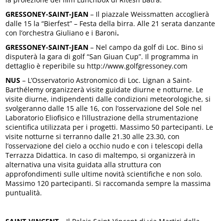
GRESSONEY-SAINT-JEAN
– Il piazzale Weissmatten accoglierà
dalle 15 la “Bierfest” – Festa della birra. Alle 21 serata danzante
con l’orchestra Giuliano e i Baroni
.
GRESSONEY-SAINT-JEAN
– Nel campo da golf di Loc. Bino si
disputerà la gara di golf “San Giuan Cup”. Il programma in
dettaglio è reperibile su http://www.golfgressoney.com
NUS
– L’Osservatorio Astronomico di Loc. Lignan a Saint-
Barthélemy organizzerà visite guidate diurne e notturne. Le
visite diurne, indipendenti dalle condizioni meteorologiche, si
svolgeranno dalle 15 alle 16, con l’osservazione del Sole nel
Laboratorio Eliofisico e l’illustrazione della strumentazione
scientifica utilizzata per i progetti. Massimo 50 partecipanti. Le
visite notturne si terranno dalle 21.30 alle 23.30, con
l’osservazione del cielo a occhio nudo e con i telescopi della
Terrazza Didattica. In caso di maltempo, si organizzerà in
alternativa una visita guidata alla struttura con
approfondimenti sulle ultime novità scientifiche e non solo.
Massimo 120 partecipanti. Si raccomanda sempre la massima
puntualità.