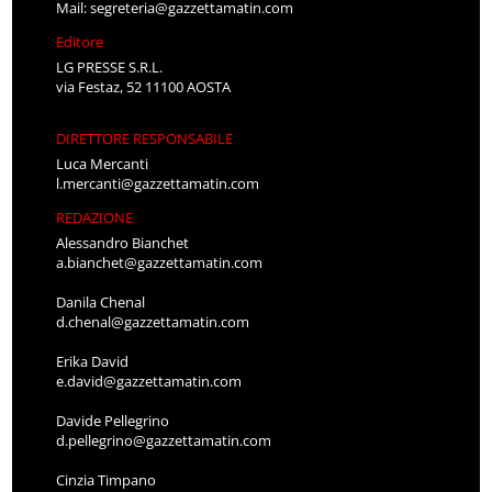
Mail:
segreteria@gazzettamatin.com
Editore
LG PRESSE S.R.L.
via Festaz, 52 11100 AOSTA
DIRETTORE RESPONSABILE
Luca Mercanti
l.mercanti@gazzettamatin.com
REDAZIONE
Alessandro Bianchet
a.bianchet@gazzettamatin.com
Danila Chenal
d.chenal@gazzettamatin.com
Erika David
e.david@gazzettamatin.com
Davide Pellegrino
d.pellegrino@gazzettamatin.com
Cinzia Timpano