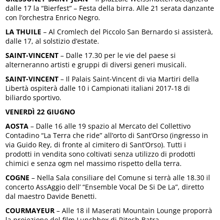
dalle 17 la “Bierfest” – Festa della birra. Alle 21 serata danzante
con l’orchestra Enrico Negro.
LA THUILE
– Al Cromlech del Piccolo San Bernardo si assisterà,
dalle 17, al solstizio d’estate.
SAINT-VINCENT
– Dalle 17.30 per le vie del paese si
alterneranno artisti e gruppi di diversi generi musicali.
SAINT-VINCENT
– Il Palais Saint-Vincent di via Martiri della
Libertà ospiterà dalle 10 i Campionati italiani 2017-18 di
biliardo sportivo.
VENERDÌ 22 GIUGNO
AOSTA
– Dalle 16 alle 19 spazio al Mercato del Collettivo
Contadino “La Terra che ride” all’orto di Sant’Orso (ingresso in
via Guido Rey, di fronte al cimitero di Sant’Orso). Tutti i
prodotti in vendita sono coltivati senza utilizzo di prodotti
chimici e senza ogm nel massimo rispetto della terra.
COGNE
– Nella Sala consiliare del Comune si terrà alle 18.30 il
concerto AssAggio dell’ “Ensemble Vocal De Si De La”, diretto
dal maestro Davide Benetti.
COURMAYEUR
– Alle 18 il Maserati Mountain Lounge proporrà
la proiezione del film Lunchbox di Ritesh Batra.