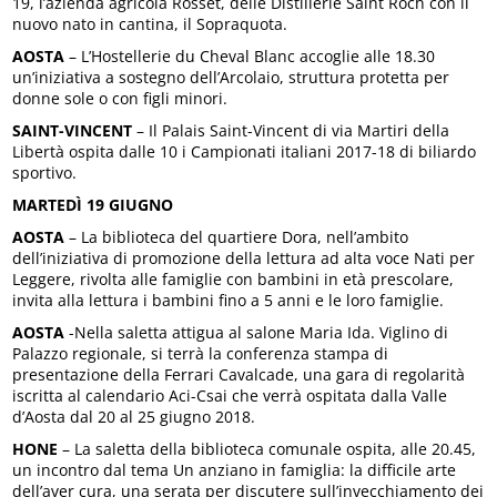
19, l’azienda agricola Rosset, delle Distillerie Saint Roch con il
nuovo nato in cantina, il Sopraquota.
AOSTA
– L’Hostellerie du Cheval Blanc accoglie alle 18.30
un’iniziativa a sostegno dell’Arcolaio, struttura protetta per
donne sole o con figli minori.
SAINT-VINCENT
– Il Palais Saint-Vincent di via Martiri della
Libertà ospita dalle 10 i Campionati italiani 2017-18 di biliardo
sportivo.
MARTEDÌ 19 GIUGNO
AOSTA
– La biblioteca del quartiere Dora, nell’ambito
dell’iniziativa di promozione della lettura ad alta voce Nati per
Leggere, rivolta alle famiglie con bambini in età prescolare,
invita alla lettura i bambini fino a 5 anni e le loro famiglie.
AOSTA
-Nella saletta attigua al salone Maria Ida. Viglino di
Palazzo regionale, si terrà la conferenza stampa di
presentazione della Ferrari Cavalcade, una gara di regolarità
iscritta al calendario Aci-Csai che verrà ospitata dalla Valle
d’Aosta dal 20 al 25 giugno 2018.
HONE
– La saletta della biblioteca comunale ospita, alle 20.45,
un incontro dal tema Un anziano in famiglia: la difficile arte
dell’aver cura, una serata per discutere sull’invecchiamento dei