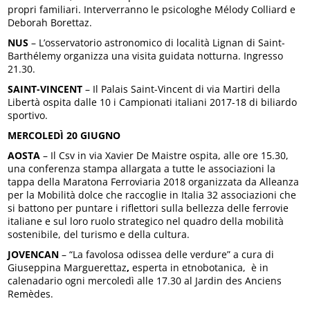
propri familiari. Interverranno le psicologhe Mélody Colliard e
Deborah Borettaz.
NUS
– L’osservatorio astronomico di località Lignan di Saint-
Barthélemy organizza una visita guidata notturna. Ingresso
21.30.
SAINT-VINCENT
– Il Palais Saint-Vincent di via Martiri della
Libertà ospita dalle 10 i Campionati italiani 2017-18 di biliardo
sportivo.
MERCOLEDÌ 20 GIUGNO
AOSTA
– Il Csv in via Xavier De Maistre ospita, alle ore 15.30,
una conferenza stampa allargata a tutte le associazioni la
tappa della Maratona Ferroviaria 2018 organizzata da Alleanza
per la Mobilità dolce che raccoglie in Italia 32 associazioni che
si battono per puntare i riflettori sulla bellezza delle ferrovie
italiane e sul loro ruolo strategico nel quadro della mobilità
sostenibile, del turismo e della cultura.
JOVENCAN
– “La favolosa odissea delle verdure” a cura di
Giuseppina Marguerettaz
,
esperta in etnobotanica, è in
calenadario ogni mercoledì alle 17.30 al Jardin des Anciens
Remèdes.