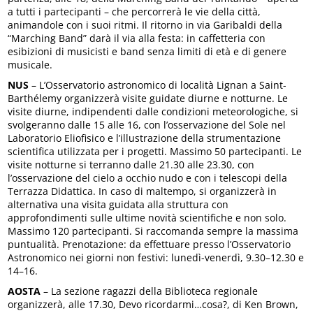
a tutti i partecipanti – che percorrerà le vie della città,
animandole con i suoi ritmi. Il ritorno in via Garibaldi della
“Marching Band” darà il via alla festa: in caffetteria con
esibizioni di musicisti e band senza limiti di età e di genere
musicale.
NUS
– L’Osservatorio astronomico di località Lignan a Saint-
Barthélemy organizzerà visite guidate diurne e notturne. Le
visite diurne, indipendenti dalle condizioni meteorologiche, si
svolgeranno dalle 15 alle 16, con l’osservazione del Sole nel
Laboratorio Eliofisico e l’illustrazione della strumentazione
scientifica utilizzata per i progetti. Massimo 50 partecipanti. Le
visite notturne si terranno dalle 21.30 alle 23.30, con
l’osservazione del cielo a occhio nudo e con i telescopi della
Terrazza Didattica. In caso di maltempo, si organizzerà in
alternativa una visita guidata alla struttura con
approfondimenti sulle ultime novità scientifiche e non solo.
Massimo 120 partecipanti. Si raccomanda sempre la massima
puntualità. Prenotazione: da effettuare presso l’Osservatorio
Astronomico nei giorni non festivi: lunedì-venerdì, 9.30–12.30 e
14–16.
AOSTA
– La sezione ragazzi della Biblioteca regionale
organizzerà, alle 17.30, Devo ricordarmi…cosa?, di Ken Brown,