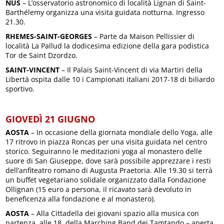
NUS
– L’osservatorio astronomico di località Lignan di Saint-
Barthélemy organizza una visita guidata notturna. Ingresso
21.30.
RHEMES-SAINT-GEORGES
– Parte da Maison Pellissier di
località La Pallud la dodicesima edizione della gara podistica
Tor de Saint Dzordzo.
SAINT-VINCENT
– Il Palais Saint-Vincent di via Martiri della
Libertà ospita dalle 10 i Campionati italiani 2017-18 di biliardo
sportivo.
GIOVEDÌ 21 GIUGNO
AOSTA
– In occasione della giornata mondiale dello Yoga, alle
17 ritrovo in piazza Roncas per una visita guidata nel centro
storico. Seguiranno le meditazioni yoga al monastero delle
suore di San Giuseppe, dove sarà possibile apprezzare i resti
dell’anfiteatro romano di Augusta Praetoria. Alle 19.30 si terrà
un buffet vegetariano solidale organizzato dalla Fondazione
Ollignan (15 euro a persona, il ricavato sarà devoluto in
beneficenza alla fondazione e al monastero).
AOSTA
– Alla Cittadella dei giovani spazio alla musica con
partenza, alle 18, della Marching Band dei Tamtando – aperta