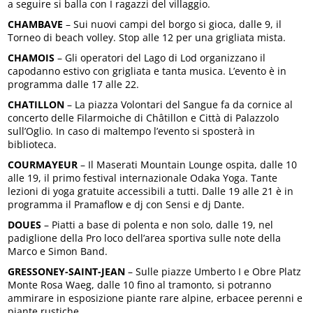
a seguire si balla con I ragazzi del villaggio.
CHAMBAVE
– Sui nuovi campi del borgo si gioca, dalle 9, il
Torneo di beach volley. Stop alle 12 per una grigliata mista.
CHAMOIS
– Gli operatori del Lago di Lod organizzano il
capodanno estivo con grigliata e tanta musica. L’evento è in
programma dalle 17 alle 22.
CHATILLON
– La piazza Volontari del Sangue fa da cornice al
concerto delle Filarmoiche di Châtillon e Città di Palazzolo
sull’Oglio. In caso di maltempo l’evento si sposterà in
biblioteca.
COURMAYEUR
– Il Maserati Mountain Lounge ospita, dalle 10
alle 19, il primo festival internazionale Odaka Yoga. Tante
lezioni di yoga gratuite accessibili a tutti. Dalle 19 alle 21 è in
programma il Pramaflow e dj con Sensi e dj Dante.
DOUES
– Piatti a base di polenta e non solo, dalle 19, nel
padiglione della Pro loco dell’area sportiva sulle note della
Marco e Simon Band.
GRESSONEY-SAINT-JEAN
– Sulle piazze Umberto I e Obre Platz
Monte Rosa Waeg, dalle 10 fino al tramonto, si potranno
ammirare in esposizione piante rare alpine, erbacee perenni e
piante rustiche.