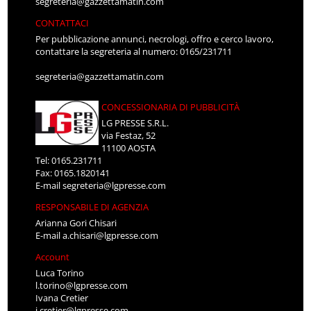
segreteria@gazzettamatin.com
CONTATTACI
Per pubblicazione annunci, necrologi, offro e cerco lavoro,
contattare la segreteria al numero: 0165/231711
segreteria@gazzettamatin.com
CONCESSIONARIA DI PUBBLICITÀ
LG PRESSE S.R.L.
via Festaz, 52
11100 AOSTA
Tel: 0165.231711
Fax: 0165.1820141
E-mail
segreteria@lgpresse.com
RESPONSABILE DI AGENZIA
Arianna Gori Chisari
E-mail
a.chisari@lgpresse.com
Account
Luca Torino
l.torino@lgpresse.com
Ivana Cretier
i.cretier@lgpresse.com