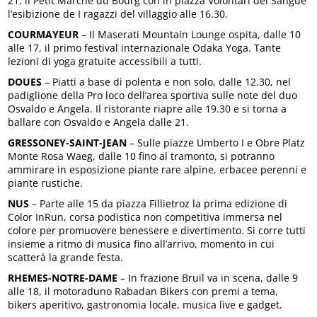
21, il Petit Marché du Bourg con in piazza Volontari del Sangue
l’esibizione de I ragazzi del villaggio alle 16.30.
COURMAYEUR
– Il Maserati Mountain Lounge ospita, dalle 10
alle 17, il primo festival internazionale Odaka Yoga. Tante
lezioni di yoga gratuite accessibili a tutti.
DOUES
– Piatti a base di polenta e non solo, dalle 12.30, nel
padiglione della Pro loco dell’area sportiva sulle note del duo
Osvaldo e Angela. Il ristorante riapre alle 19.30 e si torna a
ballare con Osvaldo e Angela dalle 21.
GRESSONEY-SAINT-JEAN
– Sulle piazze Umberto I e Obre Platz
Monte Rosa Waeg, dalle 10 fino al tramonto, si potranno
ammirare in esposizione piante rare alpine, erbacee perenni e
piante rustiche.
NUS
– Parte alle 15 da piazza Fillietroz la prima edizione di
Color InRun, corsa podistica non competitiva immersa nel
colore per promuovere benessere e divertimento. Si corre tutti
insieme a ritmo di musica fino all’arrivo, momento in cui
scatterà la grande festa.
RHEMES-NOTRE-DAME
– In frazione Bruil va in scena, dalle 9
alle 18, il motoraduno Rabadan Bikers con premi a tema,
bikers aperitivo, gastronomia locale, musica live e gadget.