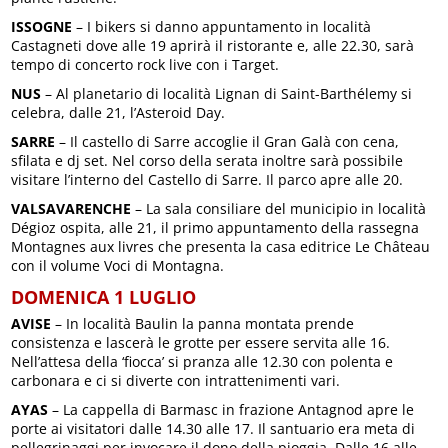
ISSOGNE
– I bikers si danno appuntamento in località
Castagneti dove alle 19 aprirà il ristorante e, alle 22.30, sarà
tempo di concerto rock live con i Target.
NUS
– Al planetario di località Lignan di Saint-Barthélemy si
celebra, dalle 21, l’Asteroid Day.
SARRE
– Il castello di Sarre accoglie il Gran Galà con cena,
sfilata e dj set. Nel corso della serata inoltre sarà possibile
visitare l’interno del Castello di Sarre. Il parco apre alle 20.
VALSAVARENCHE
– La sala consiliare del municipio in località
Dégioz ospita, alle 21, il primo appuntamento della rassegna
Montagnes aux livres che presenta la casa editrice Le Château
con il volume Voci di Montagna.
DOMENICA 1 LUGLIO
AVISE
– In località Baulin la panna montata prende
consistenza e lascerà le grotte per essere servita alle 16.
Nell’attesa della ‘fiocca’ si pranza alle 12.30 con polenta e
carbonara e ci si diverte con intrattenimenti vari.
AYAS
– La cappella di Barmasc in frazione Antagnod apre le
porte ai visitatori dalle 14.30 alle 17. Il santuario era meta di
pellegrinaggi per invocare il dono della pioggia. Dalle 16 alle