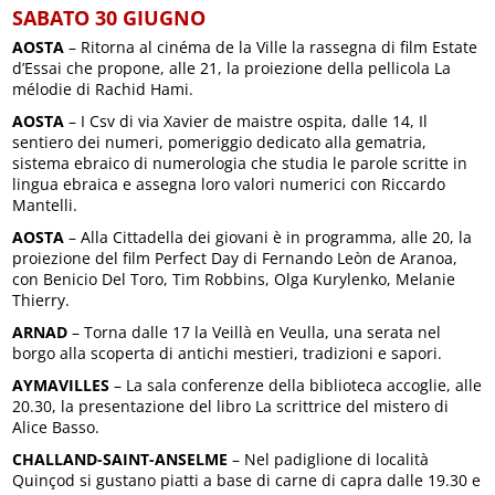
SABATO 30 GIUGNO
AOSTA
– Ritorna al cinéma de la Ville la rassegna di film Estate
d’Essai che propone, alle 21, la proiezione della pellicola La
mélodie di Rachid Hami.
AOSTA
– I Csv di via Xavier de maistre ospita, dalle 14, Il
sentiero dei numeri, pomeriggio dedicato alla gematria,
sistema ebraico di numerologia che studia le parole scritte in
lingua ebraica e assegna loro valori numerici con Riccardo
Mantelli.
AOSTA
– Alla Cittadella dei giovani è in programma, alle 20, la
proiezione del film Perfect Day di Fernando Leòn de Aranoa,
con Benicio Del Toro, Tim Robbins, Olga Kurylenko, Melanie
Thierry.
ARNAD
– Torna dalle 17 la Veillà en Veulla, una serata nel
borgo alla scoperta di antichi mestieri, tradizioni e sapori.
AYMAVILLES
– La sala conferenze della biblioteca accoglie, alle
20.30, la presentazione del libro La scrittrice del mistero di
Alice Basso.
CHALLAND-SAINT-ANSELME
– Nel padiglione di località
Quinçod si gustano piatti a base di carne di capra dalle 19.30 e