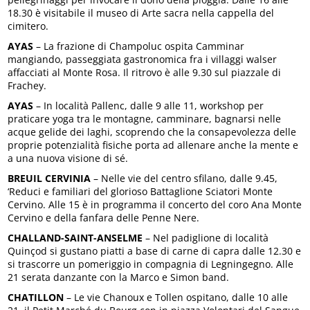
18.30 è visitabile il museo di Arte sacra nella cappella del
cimitero.
AYAS
– La frazione di Champoluc ospita Camminar
mangiando, passeggiata gastronomica fra i villaggi walser
affacciati al Monte Rosa. Il ritrovo è alle 9.30 sul piazzale di
Frachey.
AYAS
– In località Pallenc, dalle 9 alle 11, workshop per
praticare yoga tra le montagne, camminare, bagnarsi nelle
acque gelide dei laghi, scoprendo che la consapevolezza delle
proprie potenzialità fisiche porta ad allenare anche la mente e
a una nuova visione di sé.
BREUIL CERVINIA
– Nelle vie del centro sfilano, dalle 9.45,
‘Reduci e familiari del glorioso Battaglione Sciatori Monte
Cervino. Alle 15 è in programma il concerto del coro Ana Monte
Cervino e della fanfara delle Penne Nere.
CHALLAND-SAINT-ANSELME
– Nel padiglione di località
Quinçod si gustano piatti a base di carne di capra dalle 12.30 e
si trascorre un pomeriggio in compagnia di Legningegno. Alle
21 serata danzante con la Marco e Simon band.
CHATILLON
– Le vie Chanoux e Tollen ospitano, dalle 10 alle