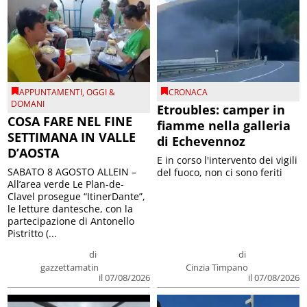
APPUNTAMENTI
,
OGGI &
CRONACA
DOMANI
Etroubles: camper in
COSA FARE NEL FINE
fiamme nella galleria
SETTIMANA IN VALLE
di Echevennoz
D’AOSTA
E in corso l'intervento dei vigili
SABATO 8 AGOSTO ALLEIN –
del fuoco, non ci sono feriti
All’area verde Le Plan-de-
Clavel prosegue “ItinerDante”,
le letture dantesche, con la
partecipazione di Antonello
Pistritto (...
di
di
gazzettamatin
Cinzia Timpano
il 07/08/2026
il 07/08/2026