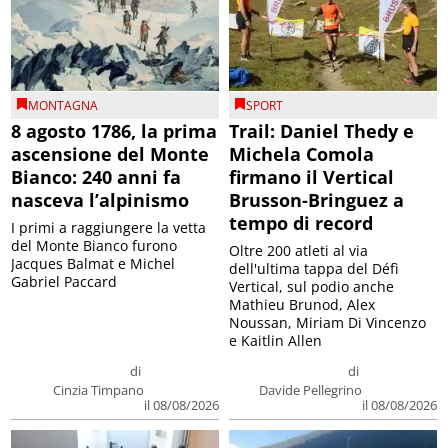
MONTAGNA
SPORT
8 agosto 1786, la prima
Trail: Daniel Thedy e
ascensione del Monte
Michela Comola
Bianco: 240 anni fa
firmano il Vertical
nasceva l’alpinismo
Brusson-Bringuez a
tempo di record
I primi a raggiungere la vetta
del Monte Bianco furono
Oltre 200 atleti al via
Jacques Balmat e Michel
dell'ultima tappa del Défì
Gabriel Paccard
Vertical, sul podio anche
Mathieu Brunod, Alex
Noussan, Miriam Di Vincenzo
e Kaitlin Allen
di
di
Cinzia Timpano
Davide Pellegrino
il 08/08/2026
il 08/08/2026