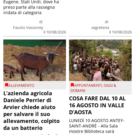
Eugene, Stati Uniti, dove ha
preso parte alla rassegna
iridata di categoria
di
di
Fausto Vassoney
segreteria
il 10/08/2026
il 10/08/2026
ALLEVAMENTO
APPUNTAMENTI
,
OGGI &
DOMANI
L’azienda agricola
COSA FARE DAL 10 AL
Daniele Perrier di
16 AGOSTO IN VALLE
Arvier chiede aiuto
D’AOSTA
per salvare il suo
allevamento, colpito
LUNEDÌ 10 AGOSTO ANTEY-
SAINT-ANDRÉ - Alla Sala
da un batterio
mostre Biblioteca sarà