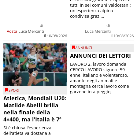
tutti in sei comuni valdostani:
un'esperienza alpina
condivisa grazi...
di
di
Aosta
Luca Mercanti
Luca Mercanti
il 10/08/2026
il 10/08/2026
ANNUNCI
ANNUNCI DEI LETTORI
LAVORO 2. lavoro domanda
CERCO LAVORO signore 59
enne, italiano e volenteroso,
amante degli animali e
montagna cerca lavoro come
SPORT
garzone in alpeggio, ...
Atletica, Mondiali U20:
Matilde Abelli brilla
nella finale della
4×400, ma l’Italia è 7ª
Si è chiusa l'esperienza
dell'atleta valdostana a