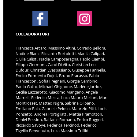
COLLABORATORI
Francesca Arcaro, Massimo Altini, Corrado Bellora,
Nadine Blanc, Riccardo Bortolotti, Manila Calipari,
Giulia Calisti, Nadia Camposaragna, Paolo Ciambi,
Filippo Clermont, Carol Di Vito, Christian Leo
Dufour, Christian Evaspasiano, Giuseppe Farinella,
Enrico Formento Dojot, Bruno Fracasso, Fabio
Francesconi, Sofia Fregnani, Giorgia Gambino,
Paolo Gatto, Michael Ghignone, Marlène Jorrioz,
Cecilia Lazzarotto, Giacomo Mangano, Angela
Marrelli, Federico Mecca, Luca Mauro Melloni, Marc
Montrosset, Matteo Nigra, Sabrina Olibano,
Emiliano Pala, Gabriele Peloso, Maurizio Pitti, Loris
Ponsetto, Andrea Portigliatti, Mattia Pramotton,
Deniel Pession, Raffaele Romano, Enrico Ruggeri,
Riccardo Savoye, Federica Tercinod, Federico
Tigellio Benvenuto, Luca Massimo Trifilò