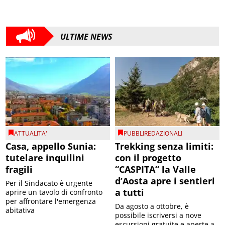
ULTIME NEWS
ATTUALITA'
PUBBLIREDAZIONALI
Casa, appello Sunia:
Trekking senza limiti:
tutelare inquilini
con il progetto
fragili
“CASPITA” la Valle
d’Aosta apre i sentieri
Per il Sindacato è urgente
a tutti
aprire un tavolo di confronto
per affrontare l'emergenza
Da agosto a ottobre, è
abitativa
possibile iscriversi a nove
escursioni gratuite e aperte a