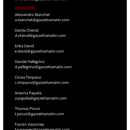
REDAZIONE
Alessandro Bianchet
a.bianchet@gazzettamatin.com
Danila Chenal
d.chenal@gazzettamatin.com
Erika David
e.david@gazzettamatin.com
Davide Pellegrino
d.pellegrino@gazzettamatin.com
Cinzia Timpano
c.timpano@gazzettamatin.com
Arianna Papalia
a.papalia@gazzettamatin.com
Thomas Piccot
t.piccot@gazzettamatin.com
Fausto Vassoney
f.vassoney@gazzettamatin.com