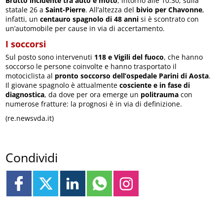
Brutto incidente tra auto e moto
, intorno alle 10.30, sulla
statale 26 a
Saint-Pierre
. All’altezza del
bivio per Chavonne
,
infatti, un
centauro spagnolo di 48 anni
si è scontrato con
un’automobile per cause in via di accertamento.
I soccorsi
Sul posto sono intervenuti
118 e Vigili del fuoco
, che hanno
soccorso le persone coinvolte e hanno trasportato il
motociclista al
pronto soccorso dell’ospedale Parini di Aosta
.
Il giovane spagnolo è attualmente
cosciente e in fase di
diagnostica
, da dove per ora emerge un
politrauma
con
numerose fratture: la prognosi è in via di definizione.
(re.newsvda.it)
Condividi