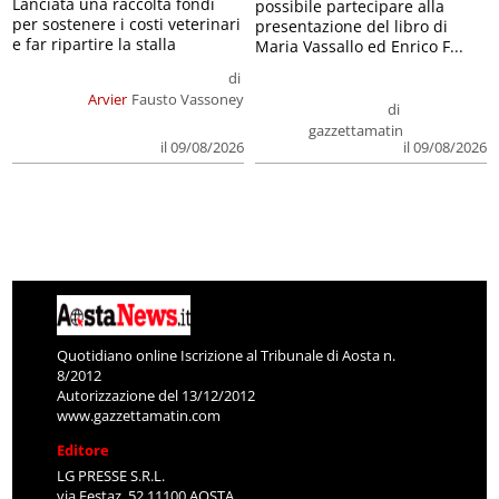
Lanciata una raccolta fondi
possibile partecipare alla
per sostenere i costi veterinari
presentazione del libro di
e far ripartire la stalla
Maria Vassallo ed Enrico F...
di
Arvier
Fausto Vassoney
di
gazzettamatin
il 09/08/2026
il 09/08/2026
Quotidiano online Iscrizione al Tribunale di Aosta n.
8/2012
Autorizzazione del 13/12/2012
www.gazzettamatin.com
Editore
LG PRESSE S.R.L.
via Festaz, 52 11100 AOSTA