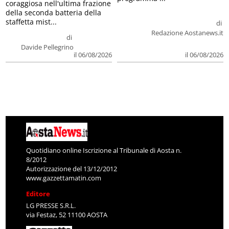
coraggiosa nell'ultima frazione
della seconda batteria della
staffetta mist...
di
Redazione Aostanews.it
di
Davide Pellegrino
il 06/08/2026
il 06/08/2026
Quotidiano online Iscrizione al Tribunale di Aosta n.
8/2012
Autorizzazione del 13/12/2012
www.gazzettamatin.com
Editore
LG PRESSE S.R.L.
via Festaz, 52 11100 AOSTA