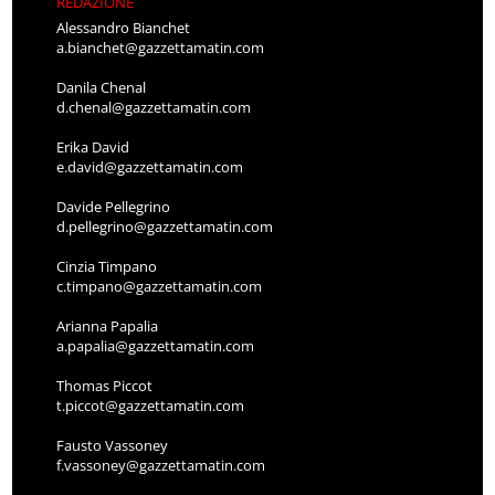
REDAZIONE
Alessandro Bianchet
a.bianchet@gazzettamatin.com
Danila Chenal
d.chenal@gazzettamatin.com
Erika David
e.david@gazzettamatin.com
Davide Pellegrino
d.pellegrino@gazzettamatin.com
Cinzia Timpano
c.timpano@gazzettamatin.com
Arianna Papalia
a.papalia@gazzettamatin.com
Thomas Piccot
t.piccot@gazzettamatin.com
Fausto Vassoney
f.vassoney@gazzettamatin.com