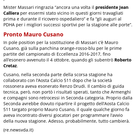
Mister Massari ringrazia “ancora una volta il
presidente Jean
Calliera
per essermi stato vicino in questi giorni travagliati
prima e durante il ricovero ospedaliero” e fa “gli auguri al
PDHA per i migliori successi sportivi per la stagione alle porte”.
Pronto Mauro Cusano
In pole position per la sostituzione di Massari c’è Mauro
Cusano, già sulla panchina orange-rosso-blu per le prime
partite del campionato di Eccellenza 2016-2017, fino
all’esonero avvenuto il 4 ottobre, quando gli subentrò
Roberto
Cretaz
.
Cusano, nella seconda parte della scorsa stagione ha
collaborato con l’Aosta Calcio 511 dopo che la società
rossonera aveva esonerato Renzo Drudi. Il cambio di guida
tecnica, però, non portò i risultati sperati, tanto che Armenghi
e compagni sono retrocessi in Seconda categoria. Proprio dalla
Seconda avrebbe dovuto ripartire il progetto dell’Aosta Calcio
511 targato proprio Mauro Cusano, il quale qualche giorno fa
aveva incontrato diversi giocatori per programmare l’avvio
della nuova stagione. Adesso, probabilmente, tutto cambierà.
(re.newsvda.it)