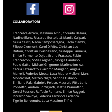
COLLABORATORI
Francesca Arcaro, Massimo Altini, Corrado Bellora,
Nadine Blanc, Riccardo Bortolotti, Manila Calipari,
Giulia Calisti, Nadia Camposaragna, Paolo Ciambi,
Filippo Clermont, Carol Di Vito, Christian Leo
Dufour, Christian Evaspasiano, Giuseppe Farinella,
Enrico Formento Dojot, Bruno Fracasso, Fabio
Francesconi, Sofia Fregnani, Giorgia Gambino,
Paolo Gatto, Michael Ghignone, Marlène Jorrioz,
Cecilia Lazzarotto, Giacomo Mangano, Angela
Marrelli, Federico Mecca, Luca Mauro Melloni, Marc
Montrosset, Matteo Nigra, Sabrina Olibano,
Emiliano Pala, Gabriele Peloso, Maurizio Pitti, Loris
Ponsetto, Andrea Portigliatti, Mattia Pramotton,
Deniel Pession, Raffaele Romano, Enrico Ruggeri,
Riccardo Savoye, Federica Tercinod, Federico
Tigellio Benvenuto, Luca Massimo Trifilò