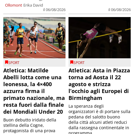
Ollomont
Erika David
il 06/08/2026
il 06/08/2026
SPORT
SPORT
Atletica: Matilde
Atletica: Asta in Piazza
Abelli lotta come una
torna ad Aosta il 22
leonessa, la 4×400
agosto e strizza
azzurra firma il
l’occhio agli Europei di
primato nazionale, ma
Birmingham
resta fuori dalla finale
La speranza degli
dei Mondiali Under 20
organizzatori è di portare sulla
pedana del salotto buono
Buon debutto iridato della
della città alcuni atleti reduci
stellina della Cogne,
dalla rassegna continentale in
protagonista di una prova
programma ...