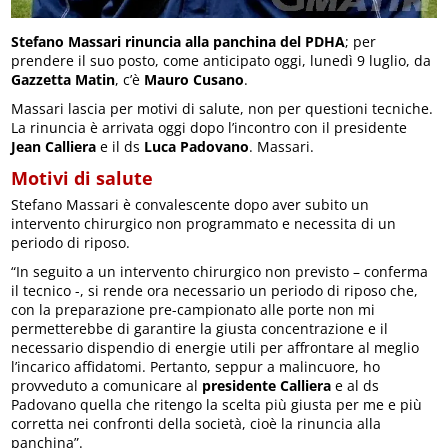
Stefano Massari rinuncia alla panchina del PDHA
; per
prendere il suo posto, come anticipato oggi, lunedì 9 luglio, da
Gazzetta Matin
, c’è
Mauro Cusano
.
Massari lascia per motivi di salute, non per questioni tecniche.
La rinuncia è arrivata oggi dopo l’incontro con il presidente
Jean Calliera
e il ds
Luca Padovano
. Massari.
Motivi di salute
Stefano Massari è convalescente dopo aver subito un
intervento chirurgico non programmato e necessita di un
periodo di riposo.
“In seguito a un intervento chirurgico non previsto – conferma
il tecnico -, si rende ora necessario un periodo di riposo che,
con la preparazione pre-campionato alle porte non mi
permetterebbe di garantire la giusta concentrazione e il
necessario dispendio di energie utili per affrontare al meglio
l’incarico affidatomi. Pertanto, seppur a malincuore, ho
provveduto a comunicare al
presidente Calliera
e al ds
Padovano quella che ritengo la scelta più giusta per me e più
corretta nei confronti della società, cioè la rinuncia alla
panchina”.