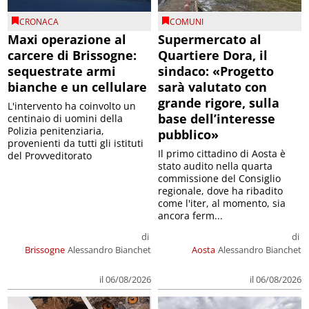
CRONACA
COMUNI
Maxi operazione al
Supermercato al
carcere di Brissogne:
Quartiere Dora, il
sequestrate armi
sindaco: «Progetto
bianche e un cellulare
sarà valutato con
grande rigore, sulla
L'intervento ha coinvolto un
base dell’interesse
centinaio di uomini della
Polizia penitenziaria,
pubblico»
provenienti da tutti gli istituti
Il primo cittadino di Aosta è
del Provveditorato
stato audito nella quarta
commissione del Consiglio
regionale, dove ha ribadito
come l'iter, al momento, sia
ancora ferm...
di
di
Brissogne
Alessandro Bianchet
Aosta
Alessandro Bianchet
il 06/08/2026
il 06/08/2026