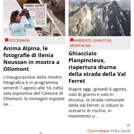
FOTOGRAFIA
AMBIENTE
,
GHIACCIAI
,
MONTAGNA
Anima Alpina, le
Ghiacciaio
fotografie di Ilenia
Planpincieux,
Noussan in mostra a
riapertura diurna
Ollomont
della strada della Val
L'inaugurazione della mostra
Ferret
fotografica è in programma
venerdì 7 agosto alle 18, nella
Riapre oggi, giovedì 6 agosto,
sala espositiva del Comune di
solo di giorno e solo in
Ollomont; le immagini esposte
discesa, la strada comunale
sa...
della Val Ferret; si riduce lo
scenario di rischio, in
movimento u...
di
Courmayeur
Erika David
di