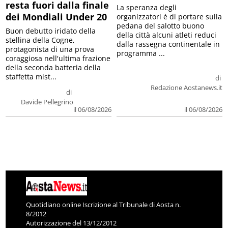
resta fuori dalla finale
La speranza degli
dei Mondiali Under 20
organizzatori è di portare sulla
pedana del salotto buono
Buon debutto iridato della
della città alcuni atleti reduci
stellina della Cogne,
dalla rassegna continentale in
protagonista di una prova
programma ...
coraggiosa nell'ultima frazione
della seconda batteria della
staffetta mist...
di
Redazione Aostanews.it
di
Davide Pellegrino
il 06/08/2026
il 06/08/2026
Quotidiano online Iscrizione al Tribunale di Aosta n.
8/2012
Autorizzazione del 13/12/2012