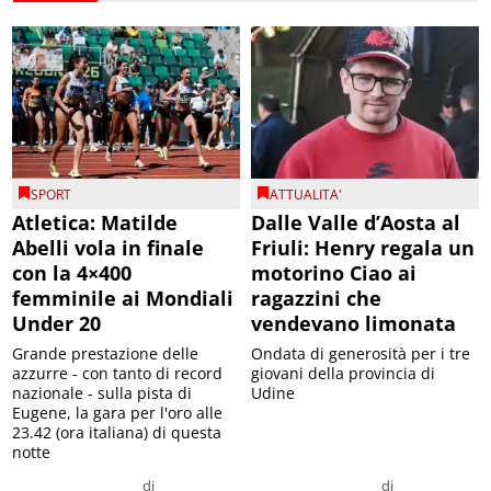
SPORT
ATTUALITA'
Atletica: Matilde
Dalle Valle d’Aosta al
Abelli vola in finale
Friuli: Henry regala un
con la 4×400
motorino Ciao ai
femminile ai Mondiali
ragazzini che
Under 20
vendevano limonata
Grande prestazione delle
Ondata di generosità per i tre
azzurre - con tanto di record
giovani della provincia di
nazionale - sulla pista di
Udine
Eugene, la gara per l'oro alle
23.42 (ora italiana) di questa
notte
di
di