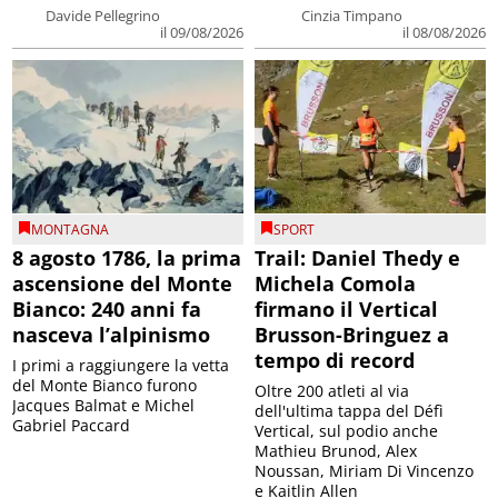
Davide Pellegrino
Cinzia Timpano
il 09/08/2026
il 08/08/2026
MONTAGNA
SPORT
8 agosto 1786, la prima
Trail: Daniel Thedy e
ascensione del Monte
Michela Comola
Bianco: 240 anni fa
firmano il Vertical
nasceva l’alpinismo
Brusson-Bringuez a
tempo di record
I primi a raggiungere la vetta
del Monte Bianco furono
Oltre 200 atleti al via
Jacques Balmat e Michel
dell'ultima tappa del Défì
Gabriel Paccard
Vertical, sul podio anche
Mathieu Brunod, Alex
Noussan, Miriam Di Vincenzo
e Kaitlin Allen