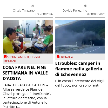
di
di
Cinzia Timpano
Davide Pellegrino
il 08/08/2026
il 08/08/2026
APPUNTAMENTI
,
OGGI &
CRONACA
DOMANI
Etroubles: camper in
COSA FARE NEL FINE
fiamme nella galleria
SETTIMANA IN VALLE
di Echevennoz
D’AOSTA
E in corso l'intervento dei vigili
SABATO 8 AGOSTO ALLEIN –
del fuoco, non ci sono feriti
All’area verde Le Plan-de-
Clavel prosegue “ItinerDante”,
le letture dantesche, con la
partecipazione di Antonello
Pistritto (...