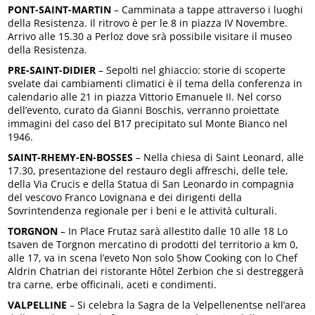
PONT-SAINT-MARTIN
– Camminata a tappe attraverso i luoghi
della Resistenza. Il ritrovo è per le 8 in piazza IV Novembre.
Arrivo alle 15.30 a Perloz dove srà possibile visitare il museo
della Resistenza.
PRE-SAINT-DIDIER
– Sepolti nel ghiaccio: storie di scoperte
svelate dai cambiamenti climatici è il tema della conferenza in
calendario alle 21 in piazza Vittorio Emanuele II. Nel corso
dell’evento, curato da Gianni Boschis, verranno proiettate
immagini del caso del B17 precipitato sul Monte Bianco nel
1946.
SAINT-RHEMY-EN-BOSSES
– Nella chiesa di Saint Leonard, alle
17.30, presentazione del restauro degli affreschi, delle tele,
della Via Crucis e della Statua di San Leonardo in compagnia
del vescovo Franco Lovignana e dei dirigenti della
Sovrintendenza regionale per i beni e le attività culturali.
TORGNON
– In Place Frutaz sarà allestito dalle 10 alle 18 Lo
tsaven de Torgnon mercatino di prodotti del territorio a km 0,
alle 17, va in scena l’eveto Non solo Show Cooking con lo Chef
Aldrin Chatrian dei ristorante Hôtel Zerbion che si destreggerà
tra carne, erbe officinali, aceti e condimenti.
VALPELLINE
– Si celebra la Sagra de la Velpellenentse nell’area