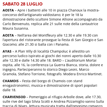
SABATO 28 LUGLIO
AOSTA
– Apre i battenti alle 10 in piazza Chanoux la mostra-
concorso dell’artigianato valdostano; è per le 18 la
dimostrazione dello scultore Simone Allione accompagnato da
Carlo Benvenuto, replica alle 21 sulle note della cantautrice
Maura Susanna.
AOSTA
– Nell’area del Montfleury alle 12.30 e alle 19.30 con
l’apertura del ristorante prosegue la Festa di San Giorgio e San
Giacomo; alle 21.30 si balla con i Panama.
AYAS
– A Plan Villy di località Champoluc è allestito un
percorso ludico ispirato ai giochi dei nonni aperto dalle 10.30
alle 12.30 e dalle 14.30 alle 18. BARD – L’auditorium Mortai
ospita, alle 16, la conferenza La Guerra Bianca, storia, dolore e
ingegno
.
Parteciperanno lo storico Diego Leoni, Marco
Gramola, Stefano Torrione, fotografo. Modera Enrico Martinet.
CHAMOIS
– Festa del borgo di Chamois con stand
enogastronomici, musica e dimostrazione di sport popolari
dalle 18.
CHARVENSOD
– Pomeriggio al rifugio Arbolle dove, alle 17.30,
sulle rive del lago Silvia Scotti e Andrea Pizzamiglio vanno Sulla
traccia di Nives
, l
ettura musicata tratta dall’omonimo romanzo