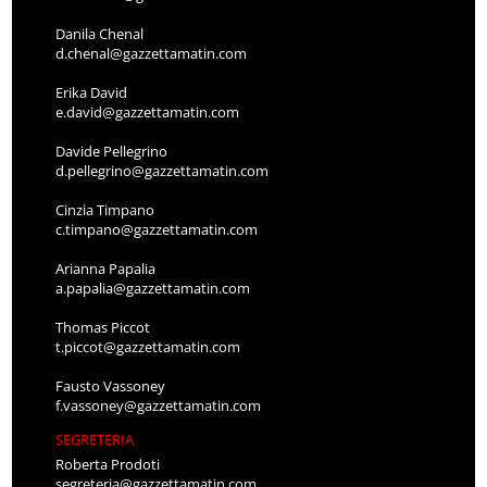
Danila Chenal
d.chenal@gazzettamatin.com
Erika David
e.david@gazzettamatin.com
Davide Pellegrino
d.pellegrino@gazzettamatin.com
Cinzia Timpano
c.timpano@gazzettamatin.com
Arianna Papalia
a.papalia@gazzettamatin.com
Thomas Piccot
t.piccot@gazzettamatin.com
Fausto Vassoney
f.vassoney@gazzettamatin.com
SEGRETERIA
Roberta Prodoti
segreteria@gazzettamatin.com