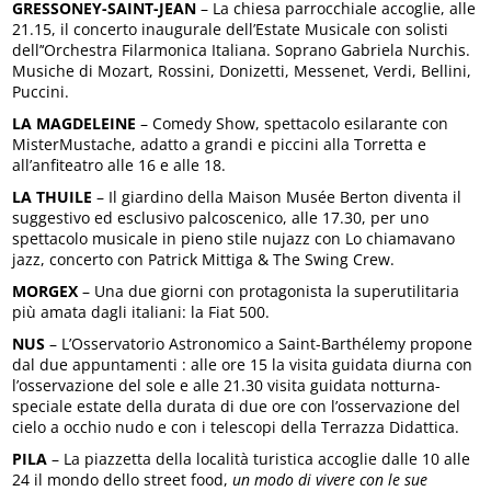
GRESSONEY-SAINT-JEAN
– La chiesa parrocchiale accoglie, alle
21.15, il concerto inaugurale dell’Estate Musicale con solisti
dell’‘Orchestra Filarmonica Italiana. Soprano Gabriela Nurchis.
Musiche di Mozart, Rossini, Donizetti, Messenet, Verdi, Bellini,
Puccini.
LA MAGDELEINE
– Comedy Show, spettacolo esilarante con
MisterMustache, adatto a grandi e piccini alla Torretta e
all’anfiteatro alle 16 e alle 18.
LA THUILE
– Il giardino della Maison Musée Berton diventa il
suggestivo ed esclusivo palcoscenico, alle 17.30, per uno
spettacolo musicale in pieno stile nujazz con Lo chiamavano
jazz, concerto con Patrick Mittiga & The Swing Crew.
MORGEX
– Una due giorni con protagonista la superutilitaria
più amata dagli italiani: la Fiat 500.
NUS
– L’Osservatorio Astronomico a Saint-Barthélemy propone
dal due appuntamenti : alle ore 15 la visita guidata diurna con
l’osservazione del sole e alle 21.30 visita guidata notturna-
speciale estate della durata di due ore con l’osservazione del
cielo a occhio nudo e con i telescopi della Terrazza Didattica.
PILA
– La piazzetta della località turistica accoglie dalle 10 alle
24 il mondo dello street food,
un modo di vivere con le sue