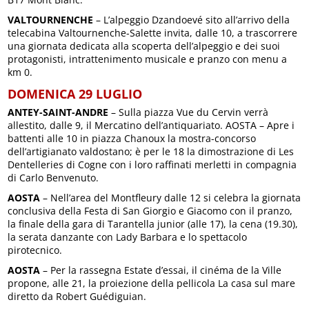
VALTOURNENCHE
– L’alpeggio Dzandoevé sito all’arrivo della
telecabina Valtournenche-Salette invita, dalle 10, a trascorrere
una giornata dedicata alla scoperta dell’alpeggio e dei suoi
protagonisti, intrattenimento musicale e pranzo con menu a
km 0.
DOMENICA 29 LUGLIO
ANTEY-SAINT-ANDRE
– Sulla piazza Vue du Cervin verrà
allestito, dalle 9, il Mercatino dell’antiquariato. AOSTA – Apre i
battenti alle 10 in piazza Chanoux la mostra-concorso
dell’artigianato valdostano; è per le 18 la dimostrazione di Les
Dentelleries di Cogne con i loro raffinati merletti in compagnia
di Carlo Benvenuto.
AOSTA
– Nell’area del Montfleury dalle 12 si celebra la giornata
conclusiva della Festa di San Giorgio e Giacomo con il pranzo,
la finale della gara di Tarantella junior (alle 17), la cena (19.30),
la serata danzante con Lady Barbara e lo spettacolo
pirotecnico.
AOSTA
– Per la rassegna Estate d’essai, il cinéma de la Ville
propone, alle 21, la proiezione della pellicola La casa sul mare
diretto da Robert Guédiguian.