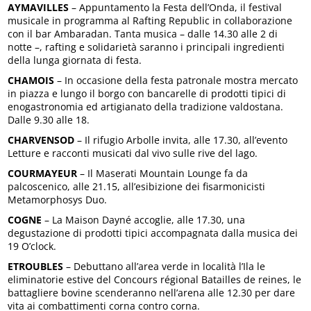
AYMAVILLES
– Appuntamento la Festa dell’Onda, il festival
musicale in programma al Rafting Republic in collaborazione
con il bar Ambaradan. Tanta musica – dalle 14.30 alle 2 di
notte –, rafting e solidarietà saranno i principali ingredienti
della lunga giornata di festa.
CHAMOIS
– In occasione della festa patronale mostra mercato
in piazza e lungo il borgo con bancarelle di prodotti tipici di
enogastronomia ed artigianato della tradizione valdostana.
Dalle 9.30 alle 18.
CHARVENSOD
– Il rifugio Arbolle invita, alle 17.30, all’evento
Letture e racconti musicati dal vivo sulle rive del lago.
COURMAYEUR
– Il Maserati Mountain Lounge fa da
palcoscenico, alle 21.15, all’esibizione dei fisarmonicisti
Metamorphosys Duo.
COGNE
– La Maison Dayné accoglie, alle 17.30, una
degustazione di prodotti tipici accompagnata dalla musica dei
19 O’clock.
ETROUBLES
– Debuttano all’area verde in località l’Ila le
eliminatorie estive del Concours régional Batailles de reines, le
battagliere bovine scenderanno nell’arena alle 12.30 per dare
vita ai combattimenti corna contro corna.