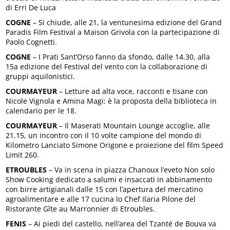
di Erri De Luca
COGNE
– Si chiude, alle 21, la ventunesima edizione del Grand
Paradis Film Festival a Maison Grivola con la partecipazione di
Paolo Cognetti.
COGNE
– I Prati Sant’Orso fanno da sfondo, dalle 14.30, alla
15a edizione del Festival del vento con la collaborazione di
gruppi aquilonistici.
COURMAYEUR
– Letture ad alta voce, racconti e tisane con
Nicole Vignola e Amina Magi: è la proposta della biblioteca in
calendario per le 18.
COURMAYEUR
– Il Maserati Mountain Lounge accoglie, alle
21.15, un incontro con il 10 volte campione del mondo di
Kilometro Lanciato Simone Origone e proiezione del film Speed
Limit 260.
ETROUBLES
– Va in scena in piazza Chanoux l’eveto Non solo
Show Cooking dedicato a salumi e insaccati in abbinamento
con birre artigianali dalle 15 con l’apertura del mercatino
agroalimentare e alle 17 cucina lo Chef Ilaria Pilone del
Ristorante Gîte au Marronnier di Etroubles.
FENIS
– Ai piedi del castello, nell’area del Tzanté de Bouva va