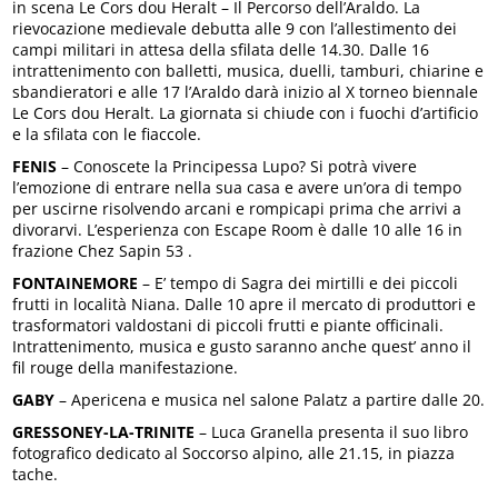
in scena Le Cors dou Heralt – Il Percorso dell’Araldo. La
rievocazione medievale debutta alle 9 con l’allestimento dei
campi militari in attesa della sfilata delle 14.30. Dalle 16
intrattenimento con balletti, musica, duelli, tamburi, chiarine e
sbandieratori e alle 17 l’Araldo darà inizio al X torneo biennale
Le Cors dou Heralt. La giornata si chiude con i fuochi d’artificio
e la sfilata con le fiaccole.
FENIS
– Conoscete la Principessa Lupo? Si potrà vivere
l’emozione di entrare nella sua casa e avere un’ora di tempo
per uscirne risolvendo arcani e rompicapi prima che arrivi a
divorarvi. L’esperienza con Escape Room è dalle 10 alle 16 in
frazione Chez Sapin 53 .
FONTAINEMORE
– E’ tempo di Sagra dei mirtilli e dei piccoli
frutti in località Niana. Dalle 10 apre il mercato di produttori e
trasformatori valdostani di piccoli frutti e piante officinali.
Intrattenimento, musica e gusto saranno anche quest’ anno il
fil rouge della manifestazione.
GABY
– Apericena e musica nel salone Palatz a partire dalle 20.
GRESSONEY-LA-TRINITE
– Luca Granella presenta il suo libro
fotografico dedicato al Soccorso alpino, alle 21.15, in piazza
tache.