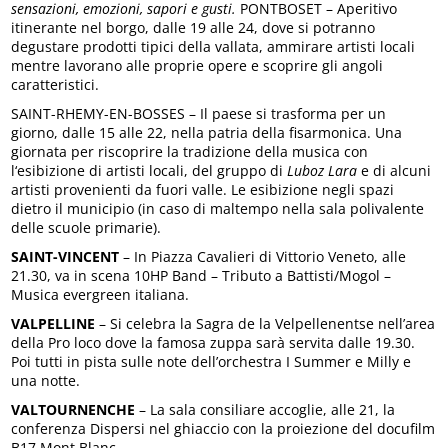
sensazioni, emozioni, sapori e gusti.
PONTBOSET – Aperitivo
itinerante nel borgo, dalle 19 alle 24, dove si potranno
degustare prodotti tipici della vallata, ammirare artisti locali
mentre lavorano alle proprie opere e scoprire gli angoli
caratteristici.
SAINT-RHEMY-EN-BOSSES – Il paese si trasforma per un
giorno, dalle 15 alle 22, nella patria della fisarmonica. Una
giornata per riscoprire la tradizione della musica con
l‘esibizione di artisti locali, del gruppo di
Luboz Lara
e di alcuni
artisti provenienti da fuori valle. Le esibizione negli spazi
dietro il municipio (in caso di maltempo nella sala polivalente
delle scuole primarie).
SAINT-VINCENT
– In Piazza Cavalieri di Vittorio Veneto, alle
21.30, va in scena 10HP Band – Tributo a Battisti/Mogol –
Musica evergreen italiana.
VALPELLINE
– Si celebra la Sagra de la Velpellenentse nell’area
della Pro loco dove la famosa zuppa sarà servita dalle 19.30.
Poi tutti in pista sulle note dell’orchestra I Summer e Milly e
una notte.
VALTOURNENCHE
– La sala consiliare accoglie, alle 21, la
conferenza Dispersi nel ghiaccio con la proiezione del docufilm
B17 Mont Blanc.