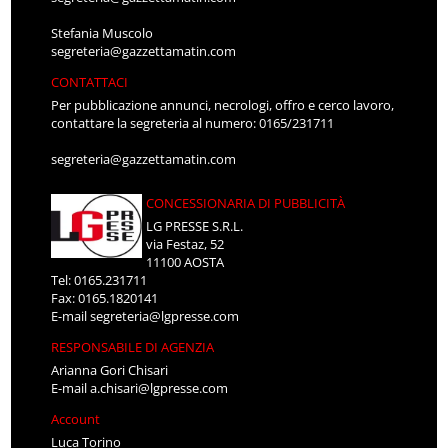
Stefania Muscolo
segreteria@gazzettamatin.com
CONTATTACI
Per pubblicazione annunci, necrologi, offro e cerco lavoro,
contattare la segreteria al numero: 0165/231711
segreteria@gazzettamatin.com
CONCESSIONARIA DI PUBBLICITÀ
LG PRESSE S.R.L.
via Festaz, 52
11100 AOSTA
Tel: 0165.231711
Fax: 0165.1820141
E-mail
segreteria@lgpresse.com
RESPONSABILE DI AGENZIA
Arianna Gori Chisari
E-mail
a.chisari@lgpresse.com
Account
Luca Torino