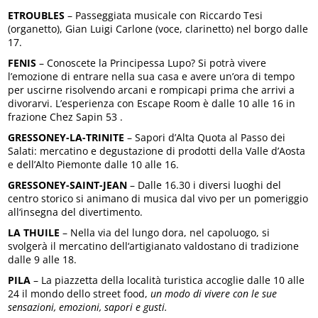
ETROUBLES
– Passeggiata musicale con Riccardo Tesi
(organetto), Gian Luigi Carlone (voce, clarinetto) nel borgo dalle
17.
FENIS
– Conoscete la Principessa Lupo? Si potrà vivere
l’emozione di entrare nella sua casa e avere un’ora di tempo
per uscirne risolvendo arcani e rompicapi prima che arrivi a
divorarvi. L’esperienza con Escape Room è dalle 10 alle 16 in
frazione Chez Sapin 53 .
GRESSONEY-LA-TRINITE
– Sapori d’Alta Quota al Passo dei
Salati: mercatino e degustazione di prodotti della Valle d’Aosta
e dell’Alto Piemonte dalle 10 alle 16.
GRESSONEY-SAINT-JEAN
– Dalle 16.30 i diversi luoghi del
centro storico si animano di musica dal vivo per un pomeriggio
all‘insegna del divertimento.
LA THUILE
– Nella via del lungo dora, nel capoluogo, si
svolgerà il mercatino dell‘artigianato valdostano di tradizione
dalle 9 alle 18.
PILA
– La piazzetta della località turistica accoglie dalle 10 alle
24 il mondo dello street food,
un modo di vivere con le sue
sensazioni, emozioni, sapori e gusti.