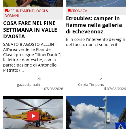
APPUNTAMENTI
,
OGGI &
CRONACA
DOMANI
Etroubles: camper in
COSA FARE NEL FINE
fiamme nella galleria
SETTIMANA IN VALLE
di Echevennoz
D’AOSTA
E in corso l'intervento dei vigili
SABATO 8 AGOSTO ALLEIN –
del fuoco, non ci sono feriti
All’area verde Le Plan-de-
Clavel prosegue “ItinerDante”,
le letture dantesche, con la
partecipazione di Antonello
Pistritto (...
di
di
gazzettamatin
Cinzia Timpano
il 07/08/2026
il 07/08/2026