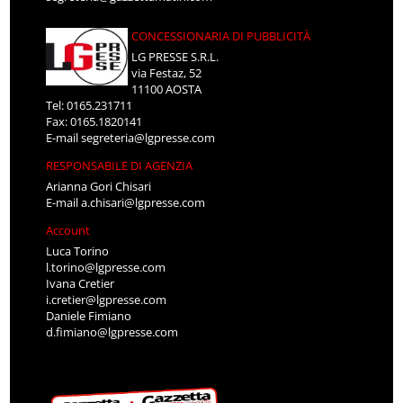
CONCESSIONARIA DI PUBBLICITÀ
LG PRESSE S.R.L.
via Festaz, 52
11100 AOSTA
Tel: 0165.231711
Fax: 0165.1820141
E-mail
segreteria@lgpresse.com
RESPONSABILE DI AGENZIA
Arianna Gori Chisari
E-mail
a.chisari@lgpresse.com
Account
Luca Torino
l.torino@lgpresse.com
Ivana Cretier
i.cretier@lgpresse.com
Daniele Fimiano
d.fimiano@lgpresse.com