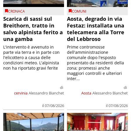
CRONACA
COMUNI
Scarica di sassi sul
Aosta, degrado in via
Breithorn, tratto in
Festaz: installata una
salvo alpinista ferito a
telecamera alla Torre
una gamba
del Lebbroso
L'intervento è avvenuto in
Prime contromosse
parte via terra e in parte con
dell'amministrazione
l'elicottero a causa delle
comunale dopo l'esposto
condizioni meteo. L'alpinista
presentato da residenti della
non ha riportato gravi ferite
zona; promessi anche
maggiori controlli e ulteriori
inter...
di
di
cervinia
Alessandro Bianchet
Aosta
Alessandro Bianchet
il 07/08/2026
il 07/08/2026