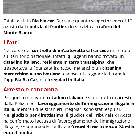
Fatale è stato
Bla bla car
. Surreale quanto scoperto venerdì 10
agosto dalla
polizia di frontiera
in servizio al
traforo del
Monte Bianco
.
I fatti
Nel corso del
controllo di un’autovettura francese
in entrata
sul territorio nazionale, infatti, gli agenti hanno trovato un
cittadino italiano, residente in terra transalpina
, che
trasportava la fidanzata francese, ma anche un
cittadino
marocchino e uno ivoriano
, conosciuti e agganciati tramite
l’app Bla Bla Car
, ma
irregolari in Italia
.
Arresto e condanna
Per questo motivo, il
cittadino italiano
è stato tratto in
arresto
dalla Polizia per
favoreggiamento dell’immigrazione illegale in
Italia
, mentre i due stranieri irregolari sono stati espulsi.
Nel
giudizio per direttissima
, il giudice del Tribunale di Aosta
ha confermato l’accusa di favoreggiamento dell’immigrazione
illegale, condannando l’autista a
9 mesi di reclusione e 24 mila
euro di multa
.