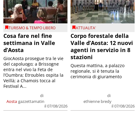
TURISMO & TEMPO LIBERO
ATTUALITA'
Cosa fare nel fine
Corpo forestale della
settimana in Valle
Valle d’Aosta: 12 nuovi
d’Aosta
agenti in servizio in 8
stazioni
GiocAosta prosegue tra le vie
del capoluogo; a Brissogne
Questa mattina, a palazzo
entra nel vivo la Feta de
regionale, si è tenuta la
l’Oumbra; Etroubles ospita la
cerimonia di giuramento
Veillà; a Chamois tocca al
Festival A...
di
di
Aosta
gazzettamatin
ethienne bredy
il 07/08/2026
il 07/08/2026