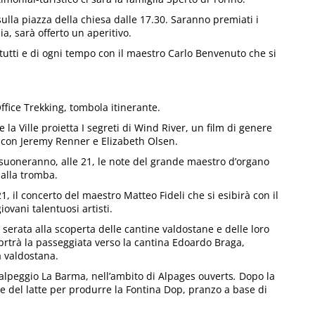
sulla piazza della chiesa dalle 17.30. Saranno premiati i
nia, sarà offerto un aperitivo.
tutti e di ogni tempo con il maestro Carlo Benvenuto che si
Office Trekking, tombola itinerante.
de la Ville proietta I segreti di Wind River, un film di genere
an con Jeremy Renner e Elizabeth Olsen.
risuoneranno, alle 21, le note del grande maestro d’organo
 alla tromba.
1, il concerto del maestro Matteo Fideli che si esibirà con il
ovani talentuosi artisti.
a serata alla scoperta delle cantine valdostane e delle loro
 aprtrà la passeggiata verso la cantina Edoardo Braga,
a valdostana.
ll’alpeggio La Barma, nell’ambito di Alpages ouverts
.
Dopo la
ne del latte per produrre la Fontina Dop, pranzo a base di