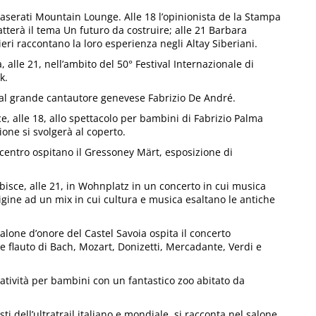
aserati Mountain Lounge. Alle 18 l’opinionista de la Stampa
tterà il tema Un futuro da costruire; alle 21 Barbara
eri raccontano la loro esperienza negli Altay Siberiani.
 alle 21, nell’ambito del 50° Festival Internazionale di
k.
to al grande cantautore genevese Fabrizio De André.
e, alle 18, allo spettacolo per bambini di Fabrizio Palma
ione si svolgerà al coperto.
l centro ospitano il Gressoney Märt, esposizione di
isce, alle 21, in Wohnplatz in un concerto in cui musica
gine ad un mix in cui cultura e musica esaltano le antiche
salone d’onore del Castel Savoia ospita il concerto
e flauto di Bach, Mozart, Donizetti, Mercadante, Verdi e
eatività per bambini con un fantastico zoo abitato da
i dell’ultratrail italiano e mondiale, si racconta nel salone