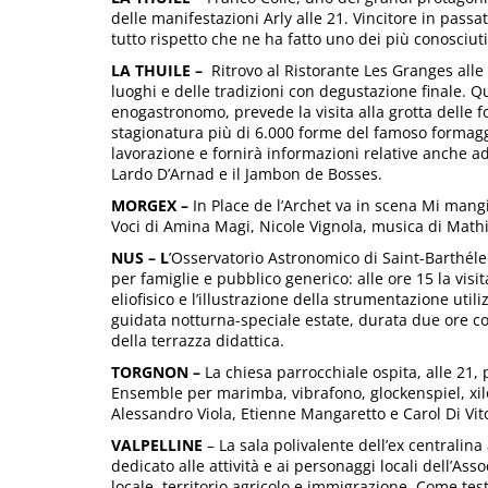
delle manifestazioni Arly alle 21. Vincitore in passa
tutto rispetto che ne ha fatto uno dei più conosciuti 
LA THUILE –
Ritrovo al Ristorante Les Granges alle
luoghi e delle tradizioni con degustazione finale. 
enogastronomo, prevede la visita alla grotta delle f
stagionatura più di 6.000 forme del famoso formaggi
lavorazione e fornirà informazioni relative anche ad 
Lardo D’Arnad e il Jambon de Bosses.
MORGEX –
In Place de l’Archet va in scena Mi mangi
Voci di Amina Magi, Nicole Vignola, musica di Mathi
NUS – L
’Osservatorio Astronomico di Saint-Barthé
per famiglie e pubblico generico: alle ore 15 la visi
eliofisico e l’illustrazione della strumentazione utiliz
guidata notturna-speciale estate, durata due ore con
della terrazza didattica.
TORGNON –
La chiesa parrocchiale ospita, alle 21,
Ensemble per marimba, vibrafono, glockenspiel, xilo
Alessandro Viola, Etienne Mangaretto e Carol Di Vit
VALPELLINE
– La sala polivalente dell’ex centralina
dedicato alle attività e ai personaggi locali dell’As
locale, territorio agricolo e immigrazione. Come test