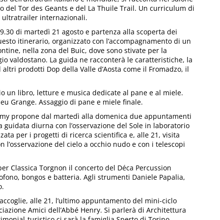
to del Tor des Geants e del La Thuile Trail. Un curriculum di
ultratrailer internazionali.
 9.30 di martedì 21 agosto e partenza alla scoperta dei
Questo itinerario, organizzato con l’accompagnamento di un
ontine, nella zona del Buic, dove sono stivate per la
o valdostano. La guida ne racconterà le caratteristiche, la
altri prodotti Dop della Valle d’Aosta come il Fromadzo, il
o un libro, letture e musica dedicate al pane e al miele.
eu Grange. Assaggio di pane e miele finale.
lemy propone dal martedì alla domenica due appuntamenti
ta guidata diurna con l’osservazione del Sole in laboratorio
zata per i progetti di ricerca scientifica e, alle 21, visita
 l’osservazione del cielo a occhio nudo e con i telescopi
 per Classica Torgnon il concerto del Déca Percussion
fono, bongos e batteria. Agli strumenti Daniele Papalia,
o.
 accoglie, alle 21, l’ultimo appuntamento del mini-ciclo
sociazione Amici dell’Abbé Henry. Si parlerà di Architettura
imonial-turistico ci sarà la famiglia Sperto di Torino.