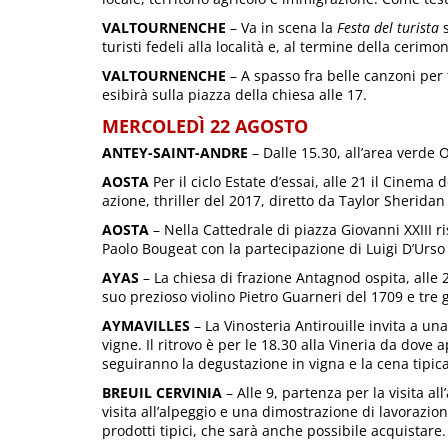
VALTOURNENCHE
– Va in scena la
Festa del turista
turisti fedeli alla località e, al termine della cerimo
VALTOURNENCHE
– A spasso fra belle canzoni per 
esibirà sulla piazza della chiesa alle 17.
MERCOLEDÌ 22 AGOSTO
ANTEY-SAINT-ANDRE
– Dalle 15.30, all’area verde 
AOSTA
Per il ciclo Estate d’essai, alle 21 il Cinema 
azione, thriller del 2017, diretto da Taylor Sherid
AOSTA
– Nella Cattedrale di piazza Giovanni XXIII 
Paolo Bougeat con la partecipazione di Luigi D’Urso
AYAS
– La chiesa di frazione Antagnod ospita, alle 2
suo prezioso violino Pietro Guarneri del 1709 e tre gi
AYMAVILLES
– La Vinosteria Antirouille invita a un
vigne. Il ritrovo è per le 18.30 alla Vineria da dove
seguiranno la degustazione in vigna e la cena tipic
BREUIL CERVINIA
– Alle 9, partenza per la visita a
visita all’alpeggio e una dimostrazione di lavorazio
prodotti tipici, che sarà anche possibile acquistare.