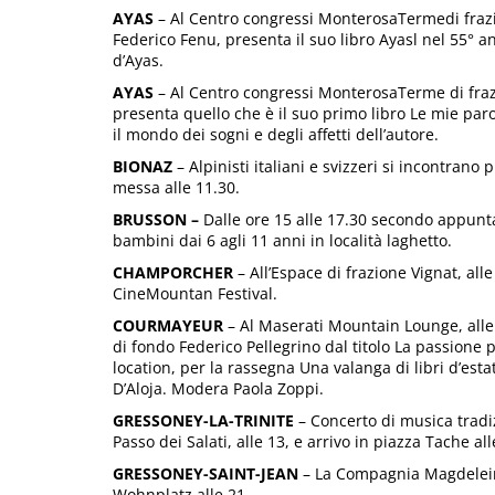
AYAS
– Al Centro congressi MonterosaTermedi frazio
Federico Fenu, presenta il suo libro Ayasl nel 55° an
d’Ayas.
AYAS
– Al Centro congressi MonterosaTerme di frazi
presenta quello che è il suo primo libro Le mie par
il mondo dei sogni e degli affetti dell’autore.
BIONAZ
– Alpinisti italiani e svizzeri si incontrano
messa alle 11.30.
BRUSSON –
Dalle ore 15 alle 17.30 secondo appunt
bambini dai 6 agli 11 anni in località laghetto.
CHAMPORCHER
– All’Espace di frazione Vignat, all
CineMountan Festival.
COURMAYEUR
– Al Maserati Mountain Lounge, alle 
di fondo Federico Pellegrino dal titolo La passione p
location, per la rassegna Una valanga di libri d’est
D’Aloja. Modera Paola Zoppi.
GRESSONEY-LA-TRINITE
– Concerto di musica tradi
Passo dei Salati, alle 13, e arrivo in piazza Tache al
GRESSONEY-SAINT-JEAN
– La Compagnia Magdeleine 
Wohnplatz alle 21.