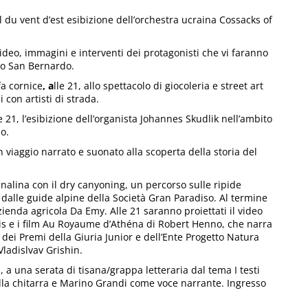
al du vent d’est esibizione dell’orchestra ucraina Cossacks of
video, immagini e interventi dei protagonisti che vi faranno
olo San Bernardo.
fa cornice
, a
lle 21, allo spettacolo di giocoleria e street art
 con artisti di strada.
e 21, l’esibizione dell’organista Johannes Skudlik nell’ambito
o.
n viaggio narrato e suonato alla scoperta della storia del
nalina con il dry canyoning, un percorso sulle ripide
dalle guide alpine della Società Gran Paradiso. Al termine
azienda agricola Da Emy. Alle 21 saranno proiettati il video
is e i film Au Royaume d’Athéna di Robert Henno, che narra
tore dei Premi della Giuria Junior e dell’Ente Progetto Natura
Vladislvav Grishin.
1, a una serata di tisana/grappa letteraria dal tema I testi
la chitarra e Marino Grandi come voce narrante. Ingresso