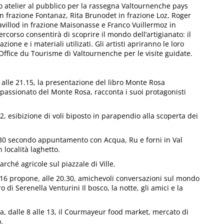
oro atelier al pubblico per la rassegna Valtournenche pays
n frazione Fontanaz, Rita Brunodet in frazione Loz, Roger
avillod in frazione Maisonasse e Franco Vuillermoz in
percorso consentirà di scoprire il mondo dell’artigianato: il
azione e i materiali utilizati. Gli artisti apriranno le loro
Office du Tourisme di Valtournenche per le visite guidate.
alle 21.15, la presentazione del libro Monte Rosa
assionato del Monte Rosa, racconta i suoi protagonisti
22, esibizione di voli biposto in parapendio alla scoperta dei
7.30 secondo appuntamento con Acqua, Ru e forni in Val
 località laghetto.
arché agricole sul piazzale di Ville.
s 16 propone, alle 20.30, amichevoli conversazioni sul mondo
 di Serenella Venturini Il bosco, la notte, gli amici e la
, dalle 8 alle 13, il Courmayeur food market, mercato di
.