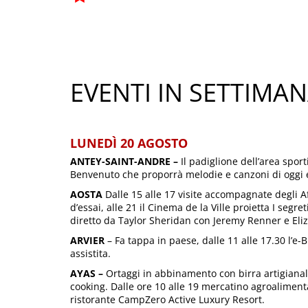
EVENTI IN SETTIMA
LUNEDÌ 20 AGOSTO
ANTEY-SAINT-ANDRE –
Il padiglione dell’area spor
Benvenuto che proporrà melodie e canzoni di oggi e 
AOSTA
Dalle 15 alle 17 visite accompagnate degli Af
d’essai, alle 21 il Cinema de la Ville proietta I segre
diretto da Taylor Sheridan con Jeremy Renner e Eli
ARVIER
– Fa tappa in paese, dalle 11 alle 17.30 l’e-B
assistita.
AYAS –
Ortaggi in abbinamento con birra artigian
cooking. Dalle ore 10 alle 19 mercatino agroaliment
ristorante CampZero Active Luxury Resort.