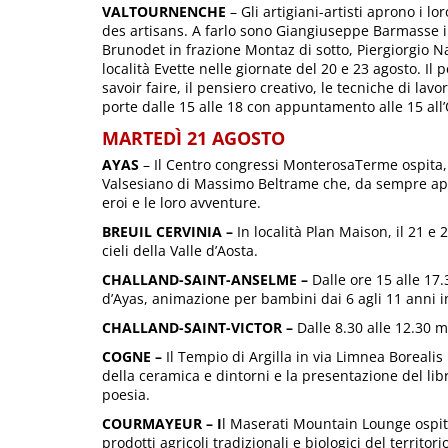
VALTOURNENCHE
– Gli artigiani-artisti aprono i l
des artisans. A farlo sono Giangiuseppe Barmasse i
Brunodet in frazione Montaz di sotto, Piergiorgio N
località Evette nelle giornate del 20 e 23 agosto. Il 
savoir faire, il pensiero creativo, le tecniche di lavor
porte dalle 15 alle 18 con appuntamento alle 15 all’
MARTEDÌ 21 AGOSTO
AYAS
– Il Centro congressi MonterosaTerme ospita, 
Valsesiano di Massimo Beltrame che, da sempre app
eroi e le loro avventure.
BREUIL CERVINIA –
In località Plan Maison, il 21 e 
cieli della Valle d’Aosta.
CHALLAND-SAINT-ANSELME –
Dalle ore 15 alle 1
d’Ayas, animazione per bambini dai 6 agli 11 anni in
CHALLAND-SAINT-VICTOR –
Dalle 8.30 alle 12.30 m
COGNE –
Il
Tempio di Argilla in via Limnea Boreali
della ceramica e dintorni e la presentazione del libro
poesia.
COURMAYEUR – I
l Maserati Mountain Lounge ospita
prodotti agricoli tradizionali e biologici del territorio