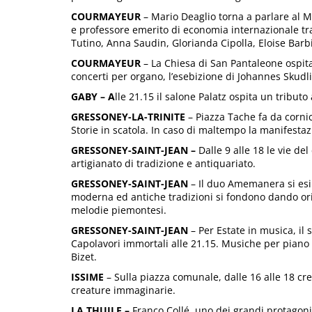
COURMAYEUR
– Mario Deaglio torna a parlare al M
e professore emerito di economia internazionale tra
Tutino, Anna Saudin, Glorianda Cipolla, Eloise Barbi
COURMAYEUR
– La Chiesa di San Pantaleone ospita,
concerti per organo, l’esebizione di Johannes Skudli
GABY – A
lle 21.15 il salone Palatz ospita un tribu
GRESSONEY-LA-TRINITE
– Piazza Tache fa da cornic
Storie in scatola. In caso di maltempo la manifestaz
GRESSONEY-SAINT-JEAN –
Dalle 9 alle 18 le vie de
artigianato di tradizione e antiquariato.
GRESSONEY-SAINT-JEAN
– Il duo Amemanera si esib
moderna ed antiche tradizioni si fondono dando ori
melodie piemontesi.
GRESSONEY-SAINT-JEAN
– Per Estate in musica, il 
Capolavori immortali alle 21.15. Musiche per piano 
Bizet.
ISSIME
– Sulla piazza comunale, dalle 16 alle 18 cr
creature immaginarie.
LA THUILE –
Franco Collé, uno dei grandi protagonist