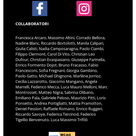
COLLABORATORI
Francesca Arcaro, Massimo Altini, Corrado Bellora,
Nadine Blanc, Riccardo Bortolotti, Manila Calipari,
Giulia Calisti, Nadia Camposaragna, Paolo Ciambi,
Filippo Clermont, Carol Di Vito, Christian Leo
Dufour, Christian Evaspasiano, Giuseppe Farinella,
Enrico Formento Dojot, Bruno Fracasso, Fabio
Francesconi, Sofia Fregnani, Giorgia Gambino,
Paolo Gatto, Michael Ghignone, Marlène Jorrioz,
Cecilia Lazzarotto, Giacomo Mangano, Angela
Marrelli, Federico Mecca, Luca Mauro Melloni, Marc
Montrosset, Matteo Nigra, Sabrina Olibano,
Emiliano Pala, Gabriele Peloso, Maurizio Pitti, Loris
Ponsetto, Andrea Portigliatti, Mattia Pramotton,
Deniel Pession, Raffaele Romano, Enrico Ruggeri,
Riccardo Savoye, Federica Tercinod, Federico
Tigellio Benvenuto, Luca Massimo Trifilò