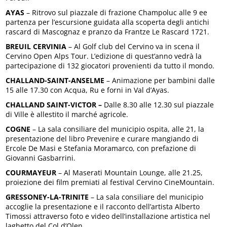
AYAS
– Ritrovo sul piazzale di frazione Champoluc alle 9 ee
partenza per l’escursione guidata alla scoperta degli antichi
rascard di Mascognaz e pranzo da Frantze Le Rascard 1721.
BREUIL CERVINIA
– Al Golf club del Cervino va in scena il
Cervino Open Alps Tour. L’edizione di quest’anno vedrà la
partecipazione di 132 giocatori provenienti da tutto il mondo.
CHALLAND-SAINT-ANSELME
– Animazione per bambini dalle
15 alle 17.30 con Acqua, Ru e forni in Val d’Ayas.
CHALLAND SAINT-VICTOR –
Dalle 8.30 alle 12.30 sul piazzale
di Ville è allestito il marché agricole.
COGNE
– La sala consiliare del municipio ospita, alle 21, la
presentazione del libro Prevenire e curare mangiando di
Ercole De Masi e Stefania Moramarco, con prefazione di
Giovanni Gasbarrini.
COURMAYEUR
– Al Maserati Mountain Lounge, alle 21.25,
proiezione dei film premiati al festival Cervino CineMountain.
GRESSONEY-LA-TRINITE
– La sala consiliare del municipio
accoglie la presentazione e il racconto dell’artista Alberto
Timossi attraverso foto e video dell’installazione artistica nel
laghetto del Col d’Olen.