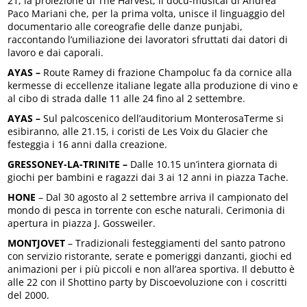
21, la proiezione di The Harvest, il docu-musical di Andrea
Paco Mariani che, per la prima volta, unisce il linguaggio del
documentario alle coreografie delle danze punjabi,
raccontando l’umiliazione dei lavoratori sfruttati dai datori di
lavoro e dai caporali.
AYAS –
Route Ramey di frazione Champoluc fa da cornice alla
kermesse di eccellenze italiane legate alla produzione di vino e
al cibo di strada dalle 11 alle 24 fino al 2 settembre.
AYAS –
Sul palcoscenico dell’auditorium MonterosaTerme si
esibiranno, alle 21.15, i coristi de Les Voix du Glacier che
festeggia i 16 anni dalla creazione.
GRESSONEY-LA-TRINITE –
Dalle 10.15 un’intera giornata di
giochi per bambini e ragazzi dai 3 ai 12 anni in piazza Tache.
HONE
– Dal 30 agosto al 2 settembre arriva il campionato del
mondo di pesca in torrente con esche naturali. Cerimonia di
apertura in piazza J. Gossweiler.
MONTJOVET
– Tradizionali festeggiamenti del santo patrono
con servizio ristorante, serate e pomeriggi danzanti, giochi ed
animazioni per i più piccoli e non all’area sportiva. Il debutto è
alle 22 con il Shottino party by Discoevoluzione con i coscritti
del 2000.