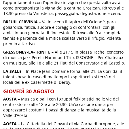
l’appuntamento con l’aperitivo in vigna che questa volta avrà
come protagonista la vigna della cantina Grosjean. Ritrovo alle
18.30 presso la Vinosteria, passeggiata, degustazione e cena.
BREUIL CERVINIA
– Va in scena Il tapiro dell’Oriondé, gara
goliardica, fatica, sudore e coraggio di confrontarsi con gli
amici in una giornata di fine estate. Ritrovo alle 9 ai campi da
tennis e partenza della mitica scalata verso il rifugio. Polenta
premio all’arrivo.
GRESSONEY-LA-TRINITE
– Alle 21.15 in piazza Tache, concerto
di musica jazz Perelli Hammond Trio. ISSOGNE – Per Châteaux
en musique, alle 18 e alle 21 Fiati del Conservatorie al Castello.
LA SALLE
– In Place Jean Domaine torna, alle 21, La Corrida, il
talent show. In caso di maltempo lo spettacolo si terrà nei
locali delle ex Casermette di Derby.
GIOVEDÌ 30 AGOSTO
AOSTA –
Musica e balli con i gruppi folkloristici nelle vie del
centro storico alle 18 e alle 20.30. Un’occasione unica per
apprezzare i costumi, i passi di danza e la musicalità della
Valle d’Aosta.
AOSTA – L
a Cittadella dei Giovani di via Garbaldi propone, alle