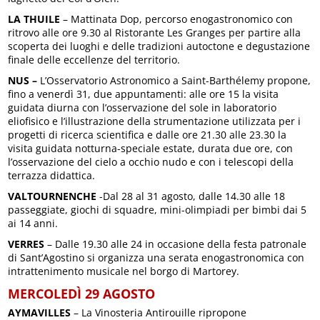
LA THUILE
– Mattinata Dop, percorso enogastronomico con
ritrovo alle ore 9.30 al Ristorante Les Granges per partire alla
scoperta dei luoghi e delle tradizioni autoctone e degustazione
finale delle eccellenze del territorio.
NUS –
L’Osservatorio Astronomico a Saint-Barthélemy propone,
fino a venerdì 31, due appuntamenti: alle ore 15 la visita
guidata diurna con l’osservazione del sole in laboratorio
eliofisico e l’illustrazione della strumentazione utilizzata per i
progetti di ricerca scientifica e dalle ore 21.30 alle 23.30 la
visita guidata notturna-speciale estate, durata due ore, con
l’osservazione del cielo a occhio nudo e con i telescopi della
terrazza didattica.
VALTOURNENCHE
-Dal 28 al 31 agosto, dalle 14.30 alle 18
passeggiate, giochi di squadre, mini-olimpiadi per bimbi dai 5
ai 14 anni.
VERRES
– Dalle 19.30 alle 24 in occasione della festa patronale
di Sant’Agostino si organizza una serata enogastronomica con
intrattenimento musicale nel borgo di Martorey.
MERCOLEDÌ 29 AGOSTO
AYMAVILLES
– La Vinosteria Antirouille ripropone