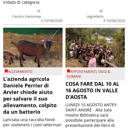
iridata di categoria
di
di
Fausto Vassoney
segreteria
il 10/08/2026
il 10/08/2026
ALLEVAMENTO
APPUNTAMENTI
,
OGGI &
DOMANI
L’azienda agricola
COSA FARE DAL 10 AL
Daniele Perrier di
16 AGOSTO IN VALLE
Arvier chiede aiuto
D’AOSTA
per salvare il suo
allevamento, colpito
LUNEDÌ 10 AGOSTO ANTEY-
SAINT-ANDRÉ - Alla Sala
da un batterio
mostre Biblioteca sarà
Lanciata una raccolta fondi
possibile partecipare alla
per sostenere i costi veterinari
presentazione del libro di