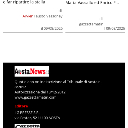
e far ripartire la stalla
Maria Vassallo ed Enrico F...
di
Arvier
Fausto Vassoney
di
gazzettamatin
il 09/08/2026
il 09/08/2026
Quotidiano online Iscrizione al Tribunale di Aosta n.
8/2012
Autorizzazione del 13/12/2012
www.gazzettamatin.com
Editore
LG PRESSE S.R.L.
via Festaz, 52 11100 AOSTA