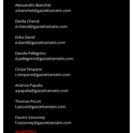
Alessandro Bianchet
a.bianchet@gazzettamatin.com
Danila Chenal
d.chenal@gazzettamatin.com
Erika David
e.david@gazzettamatin.com
Davide Pellegrino
d.pellegrino@gazzettamatin.com
Cinzia Timpano
c.timpano@gazzettamatin.com
Arianna Papalia
a.papalia@gazzettamatin.com
Thomas Piccot
t.piccot@gazzettamatin.com
Fausto Vassoney
f.vassoney@gazzettamatin.com
SEGRETERIA