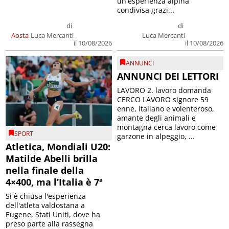
un'esperienza alpina
condivisa grazi...
di
di
Aosta
Luca Mercanti
Luca Mercanti
il 10/08/2026
il 10/08/2026
ANNUNCI
ANNUNCI DEI LETTORI
LAVORO 2. lavoro domanda
CERCO LAVORO signore 59
enne, italiano e volenteroso,
amante degli animali e
montagna cerca lavoro come
SPORT
garzone in alpeggio, ...
Atletica, Mondiali U20:
Matilde Abelli brilla
nella finale della
4×400, ma l’Italia è 7ª
Si è chiusa l'esperienza
dell'atleta valdostana a
Eugene, Stati Uniti, dove ha
preso parte alla rassegna