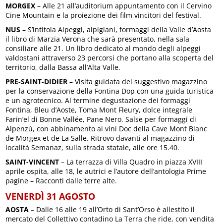
MORGEX
– Alle 21 all’auditorium appuntamento con il Cervino
Cine Mountain e la proiezione dei film vincitori del festival.
NUS
– S’intitola Alpeggi, alpigiani, formaggi della Valle d’Aosta
il libro di Marzia Verona che sarà presentato, nella sala
consiliare alle 21. Un libro dedicato al mondo degli alpeggi
valdostani attraverso 23 percorsi che portano alla scoperta del
territorio, dalla Bassa all’Alta Valle.
PRE-SAINT-DIDIER
– Visita guidata del suggestivo magazzino
per la conservazione della Fontina Dop con una guida turistica
e un agrotecnico. Al termine degustazione dei formaggi
Fontina, Bleu d’Aoste, Toma Mont Fleury, dolce integrale
Farin’el di Bonne Vallée, Pane Nero, Salse per formaggi di
Alpenzù, con abbinamento ai vini Doc della Cave Mont Blanc
de Morgex et de La Salle. Ritrovo davanti al magazzino di
località Semanaz, sulla strada statale, alle ore 15.40.
SAINT-VINCENT
– La terrazza di Villa Quadro in piazza XVIII
aprile ospita, alle 18, le autrici e l’autore dell’antologia Prime
pagine – Racconti dalle terre alte.
VENERDÌ 31 AGOSTO
AOSTA
– Dalle 16 alle 19 all’Orto di Sant’Orso è allestito il
mercato del Collettivo contadino La Terra che ride, con vendita