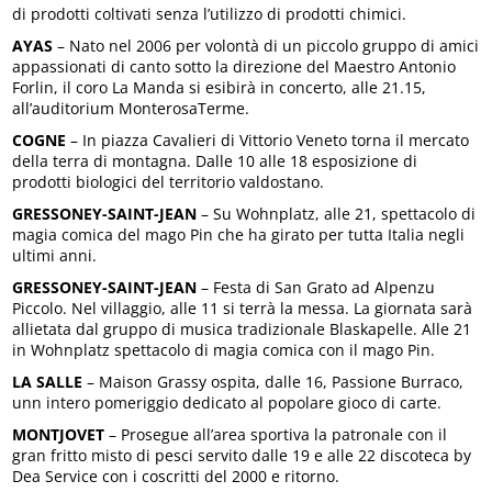
di prodotti coltivati senza l’utilizzo di prodotti chimici.
AYAS
– Nato nel 2006 per volontà di un piccolo gruppo di amici
appassionati di canto sotto la direzione del Maestro Antonio
Forlin, il coro La Manda si esibirà in concerto, alle 21.15,
all’auditorium MonterosaTerme.
COGNE
– In piazza Cavalieri di Vittorio Veneto torna il mercato
della terra di montagna. Dalle 10 alle 18 esposizione di
prodotti biologici del territorio valdostano.
GRESSONEY-SAINT-JEAN
– Su Wohnplatz, alle 21, spettacolo di
magia comica del mago Pin che ha girato per tutta Italia negli
ultimi anni.
GRESSONEY-SAINT-JEAN
– Festa di San Grato ad Alpenzu
Piccolo. Nel villaggio, alle 11 si terrà la messa. La giornata sarà
allietata dal gruppo di musica tradizionale Blaskapelle. Alle 21
in Wohnplatz spettacolo di magia comica con il mago Pin.
LA SALLE
– Maison Grassy ospita, dalle 16, Passione Burraco,
unn intero pomeriggio dedicato al popolare gioco di carte.
MONTJOVET
– Prosegue all’area sportiva la patronale con il
gran fritto misto di pesci servito dalle 19 e alle 22 discoteca by
Dea Service con i coscritti del 2000 e ritorno.