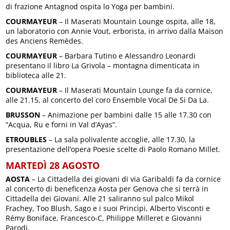
di frazione Antagnod ospita lo Yoga per bambini.
COURMAYEUR
– Il Maserati Mountain Lounge ospita, alle 18,
un laboratorio con Annie Vout, erborista, in arrivo dalla Maison
des Anciens Remèdes.
COURMAYEUR
– Barbara Tutino e Alessandro Leonardi
presentano il libro La Grivola – montagna dimenticata in
biblioteca alle 21.
COURMAYEUR
– Il Maserati Mountain Lounge fa da cornice,
alle 21.15, al concerto del coro Ensemble Vocal De Si Da La.
BRUSSON
– Animazione per bambini dalle 15 alle 17.30 con
“Acqua, Ru e forni in Val d’Ayas”.
ETROUBLES
– La sala polivalente accoglie, alle 17.30, la
presentazione dell’opera Poesie scelte di Paolo Romano Millet.
MARTEDÌ 28 AGOSTO
AOSTA
– La Cittadella dei giovani di via Garibaldi fa da cornice
al concerto di beneficenza Aosta per Genova che si terrà in
Cittadella dei Giovani. Alle 21 saliranno sul palco Mikol
Frachey, Too Blush, Sago e i suoi Princìpi, Alberto Visconti e
Rémy Boniface, Francesco-C, Philippe Milleret e Giovanni
Parodi.