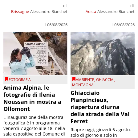
di
di
Brissogne
Alessandro Bianchet
Aosta
Alessandro Bianchet
il 06/08/2026
il 06/08/2026
FOTOGRAFIA
AMBIENTE
,
GHIACCIAI
,
MONTAGNA
Anima Alpina, le
Ghiacciaio
fotografie di Ilenia
Planpincieux,
Noussan in mostra a
riapertura diurna
Ollomont
della strada della Val
L'inaugurazione della mostra
Ferret
fotografica è in programma
venerdì 7 agosto alle 18, nella
Riapre oggi, giovedì 6 agosto,
sala espositiva del Comune di
solo di giorno e solo in