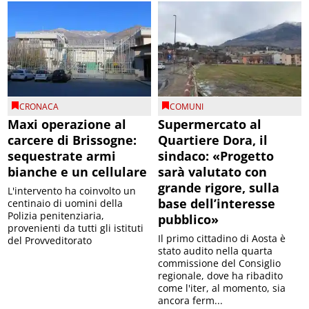
CRONACA
COMUNI
Maxi operazione al
Supermercato al
carcere di Brissogne:
Quartiere Dora, il
sequestrate armi
sindaco: «Progetto
bianche e un cellulare
sarà valutato con
grande rigore, sulla
L'intervento ha coinvolto un
base dell’interesse
centinaio di uomini della
Polizia penitenziaria,
pubblico»
provenienti da tutti gli istituti
Il primo cittadino di Aosta è
del Provveditorato
stato audito nella quarta
commissione del Consiglio
regionale, dove ha ribadito
come l'iter, al momento, sia
ancora ferm...