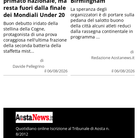
primato nazionale, ma
Birmingham
resta fuori dalla finale
La speranza degli
dei Mondiali Under 20
organizzatori è di portare sulla
pedana del salotto buono
Buon debutto iridato della
della città alcuni atleti reduci
stellina della Cogne,
dalla rassegna continentale in
protagonista di una prova
programma ...
coraggiosa nell'ultima frazione
della seconda batteria della
staffetta mist...
di
Redazione Aostanews.it
di
Davide Pellegrino
il 06/08/2026
il 06/08/2026
Quotidiano online Iscrizione al Tribunale di Aosta n.
8/2012