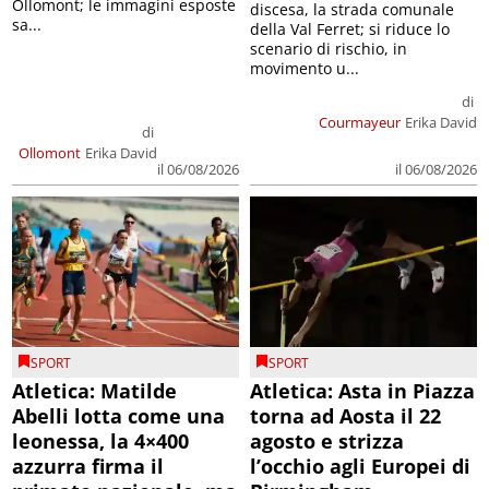
Ollomont; le immagini esposte
discesa, la strada comunale
sa...
della Val Ferret; si riduce lo
scenario di rischio, in
movimento u...
di
Courmayeur
Erika David
di
Ollomont
Erika David
il 06/08/2026
il 06/08/2026
SPORT
SPORT
Atletica: Matilde
Atletica: Asta in Piazza
Abelli lotta come una
torna ad Aosta il 22
leonessa, la 4×400
agosto e strizza
azzurra firma il
l’occhio agli Europei di