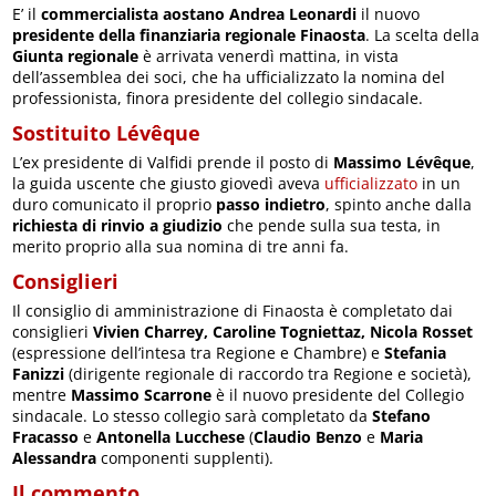
E’ il
commercialista aostano Andrea Leonardi
il nuovo
presidente della finanziaria regionale Finaosta
. La scelta della
Giunta regionale
è arrivata venerdì mattina, in vista
dell’assemblea dei soci, che ha ufficializzato la nomina del
professionista, finora presidente del collegio sindacale.
Sostituito Lévêque
L’ex presidente di Valfidi prende il posto di
Massimo Lévêque
,
la guida uscente che giusto giovedì aveva
ufficializzato
in un
duro comunicato il proprio
passo indietro
, spinto anche dalla
richiesta di rinvio a giudizio
che pende sulla sua testa, in
merito proprio alla sua nomina di tre anni fa.
Consiglieri
Il consiglio di amministrazione di Finaosta è completato dai
consiglieri
Vivien Charrey, Caroline Togniettaz, Nicola Rosset
(espressione dell’intesa tra Regione e Chambre) e
Stefania
Fanizzi
(dirigente regionale di raccordo tra Regione e società),
mentre
Massimo Scarrone
è il nuovo presidente del Collegio
sindacale. Lo stesso collegio sarà completato da
Stefano
Fracasso
e
Antonella Lucchese
(
Claudio Benzo
e
Maria
Alessandra
componenti supplenti).
Il commento