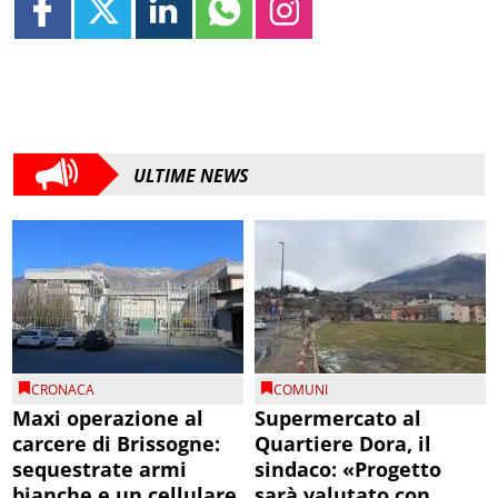
ULTIME NEWS
CRONACA
COMUNI
Maxi operazione al
Supermercato al
carcere di Brissogne:
Quartiere Dora, il
sequestrate armi
sindaco: «Progetto
bianche e un cellulare
sarà valutato con