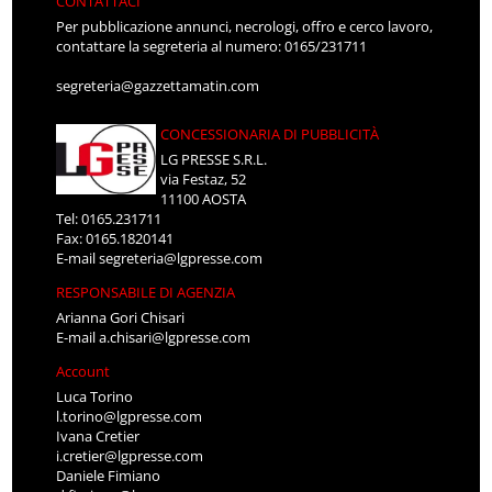
CONTATTACI
Per pubblicazione annunci, necrologi, offro e cerco lavoro,
contattare la segreteria al numero: 0165/231711
segreteria@gazzettamatin.com
CONCESSIONARIA DI PUBBLICITÀ
LG PRESSE S.R.L.
via Festaz, 52
11100 AOSTA
Tel: 0165.231711
Fax: 0165.1820141
E-mail
segreteria@lgpresse.com
RESPONSABILE DI AGENZIA
Arianna Gori Chisari
E-mail
a.chisari@lgpresse.com
Account
Luca Torino
l.torino@lgpresse.com
Ivana Cretier
i.cretier@lgpresse.com
Daniele Fimiano