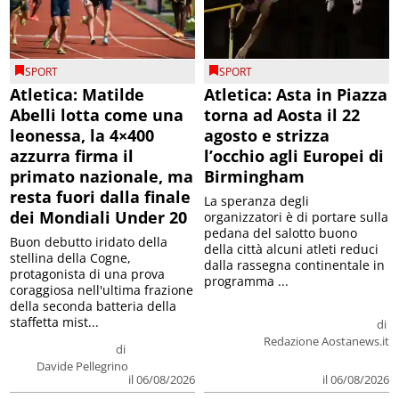
SPORT
SPORT
Atletica: Matilde
Atletica: Asta in Piazza
Abelli lotta come una
torna ad Aosta il 22
leonessa, la 4×400
agosto e strizza
azzurra firma il
l’occhio agli Europei di
primato nazionale, ma
Birmingham
resta fuori dalla finale
La speranza degli
dei Mondiali Under 20
organizzatori è di portare sulla
pedana del salotto buono
Buon debutto iridato della
della città alcuni atleti reduci
stellina della Cogne,
dalla rassegna continentale in
protagonista di una prova
programma ...
coraggiosa nell'ultima frazione
della seconda batteria della
staffetta mist...
di
Redazione Aostanews.it
di
Davide Pellegrino
il 06/08/2026
il 06/08/2026