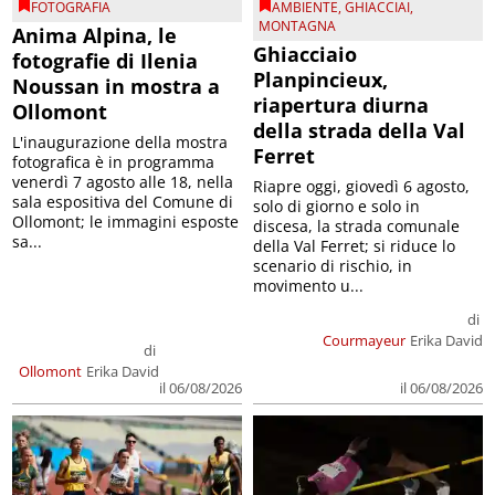
FOTOGRAFIA
AMBIENTE
,
GHIACCIAI
,
MONTAGNA
Anima Alpina, le
Ghiacciaio
fotografie di Ilenia
Planpincieux,
Noussan in mostra a
riapertura diurna
Ollomont
della strada della Val
L'inaugurazione della mostra
Ferret
fotografica è in programma
venerdì 7 agosto alle 18, nella
Riapre oggi, giovedì 6 agosto,
sala espositiva del Comune di
solo di giorno e solo in
Ollomont; le immagini esposte
discesa, la strada comunale
sa...
della Val Ferret; si riduce lo
scenario di rischio, in
movimento u...
di
Courmayeur
Erika David
di
Ollomont
Erika David
il 06/08/2026
il 06/08/2026