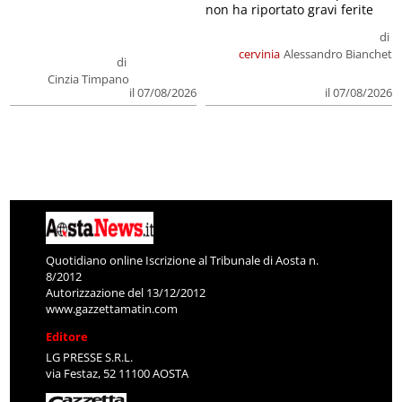
non ha riportato gravi ferite
di
cervinia
Alessandro Bianchet
di
Cinzia Timpano
il 07/08/2026
il 07/08/2026
Quotidiano online Iscrizione al Tribunale di Aosta n.
8/2012
Autorizzazione del 13/12/2012
www.gazzettamatin.com
Editore
LG PRESSE S.R.L.
via Festaz, 52 11100 AOSTA