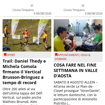
di
di
Cinzia Timpano
Cinzia Timpano
il 08/08/2026
il 08/08/2026
SPORT
APPUNTAMENTI
,
OGGI &
DOMANI
Trail: Daniel Thedy e
COSA FARE NEL FINE
Michela Comola
SETTIMANA IN VALLE
firmano il Vertical
D’AOSTA
Brusson-Bringuez a
tempo di record
SABATO 8 AGOSTO ALLEIN –
All’area verde Le Plan-de-
Oltre 200 atleti al via
Clavel prosegue “ItinerDante”,
dell'ultima tappa del Défì
le letture dantesche, con la
Vertical, sul podio anche
partecipazione di Antonello
Mathieu Brunod, Alex
Pistritto (...