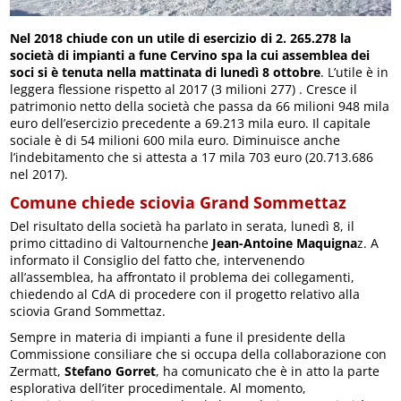
Nel 2018 chiude con un utile di esercizio di 2. 265.278 la
società di impianti a fune Cervino spa la cui assemblea dei
soci si è tenuta nella mattinata di lunedì 8 ottobre
. L’utile è in
leggera flessione rispetto al 2017 (3 milioni 277) . Cresce il
patrimonio netto della società che passa da 66 milioni 948 mila
euro dell’esercizio precedente a 69.213 mila euro. Il capitale
sociale è di 54 milioni 600 mila euro. Diminuisce anche
l’indebitamento che si attesta a 17 mila 703 euro (20.713.686
nel 2017).
Comune chiede sciovia Grand Sommettaz
Del risultato della società ha parlato in serata, lunedì 8, il
primo cittadino di Valtournenche
Jean-Antoine Maquigna
z. A
informato il Consiglio del fatto che, intervenendo
all’assemblea, ha affrontato il problema dei collegamenti,
chiedendo al CdA di procedere con il progetto relativo alla
sciovia Grand Sommettaz.
Sempre in materia di impianti a fune il presidente della
Commissione consiliare che si occupa della collaborazione con
Zermatt,
Stefano Gorret
, ha comunicato che è in atto la parte
esplorativa dell’iter procedimentale. Al momento,