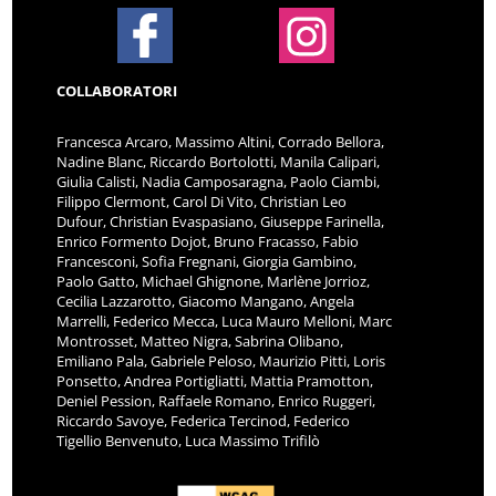
COLLABORATORI
Francesca Arcaro, Massimo Altini, Corrado Bellora,
Nadine Blanc, Riccardo Bortolotti, Manila Calipari,
Giulia Calisti, Nadia Camposaragna, Paolo Ciambi,
Filippo Clermont, Carol Di Vito, Christian Leo
Dufour, Christian Evaspasiano, Giuseppe Farinella,
Enrico Formento Dojot, Bruno Fracasso, Fabio
Francesconi, Sofia Fregnani, Giorgia Gambino,
Paolo Gatto, Michael Ghignone, Marlène Jorrioz,
Cecilia Lazzarotto, Giacomo Mangano, Angela
Marrelli, Federico Mecca, Luca Mauro Melloni, Marc
Montrosset, Matteo Nigra, Sabrina Olibano,
Emiliano Pala, Gabriele Peloso, Maurizio Pitti, Loris
Ponsetto, Andrea Portigliatti, Mattia Pramotton,
Deniel Pession, Raffaele Romano, Enrico Ruggeri,
Riccardo Savoye, Federica Tercinod, Federico
Tigellio Benvenuto, Luca Massimo Trifilò