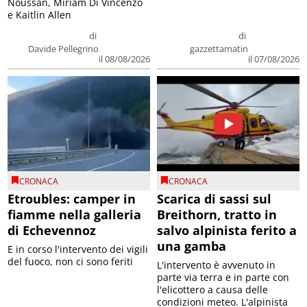
Noussan, Miriam Di Vincenzo
e Kaitlin Allen
di
di
Davide Pellegrino
gazzettamatin
il 08/08/2026
il 07/08/2026
CRONACA
CRONACA
Etroubles: camper in
Scarica di sassi sul
fiamme nella galleria
Breithorn, tratto in
di Echevennoz
salvo alpinista ferito a
una gamba
E in corso l'intervento dei vigili
del fuoco, non ci sono feriti
L'intervento è avvenuto in
parte via terra e in parte con
l'elicottero a causa delle
condizioni meteo. L'alpinista