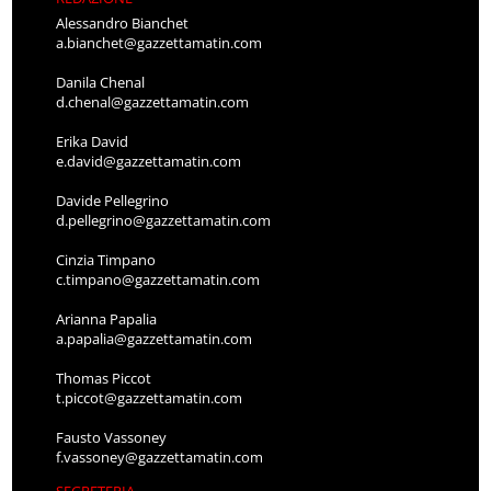
Alessandro Bianchet
a.bianchet@gazzettamatin.com
Danila Chenal
d.chenal@gazzettamatin.com
Erika David
e.david@gazzettamatin.com
Davide Pellegrino
d.pellegrino@gazzettamatin.com
Cinzia Timpano
c.timpano@gazzettamatin.com
Arianna Papalia
a.papalia@gazzettamatin.com
Thomas Piccot
t.piccot@gazzettamatin.com
Fausto Vassoney
f.vassoney@gazzettamatin.com
SEGRETERIA