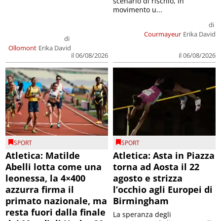
scenario di rischio, in
movimento u...
di
Courmayeur
Erika David
di
Ollomont
Erika David
il 06/08/2026
il 06/08/2026
SPORT
SPORT
Atletica: Matilde
Atletica: Asta in Piazza
Abelli lotta come una
torna ad Aosta il 22
leonessa, la 4×400
agosto e strizza
azzurra firma il
l’occhio agli Europei di
primato nazionale, ma
Birmingham
resta fuori dalla finale
La speranza degli