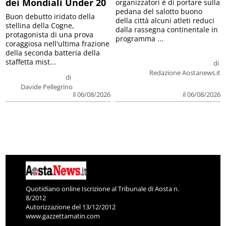
dei Mondiali Under 20
organizzatori è di portare sulla
pedana del salotto buono
Buon debutto iridato della
della città alcuni atleti reduci
stellina della Cogne,
dalla rassegna continentale in
protagonista di una prova
programma ...
coraggiosa nell'ultima frazione
della seconda batteria della
staffetta mist...
di
Redazione Aostanews.it
di
Davide Pellegrino
il 06/08/2026
il 06/08/2026
Quotidiano online Iscrizione al Tribunale di Aosta n.
8/2012
Autorizzazione del 13/12/2012
www.gazzettamatin.com