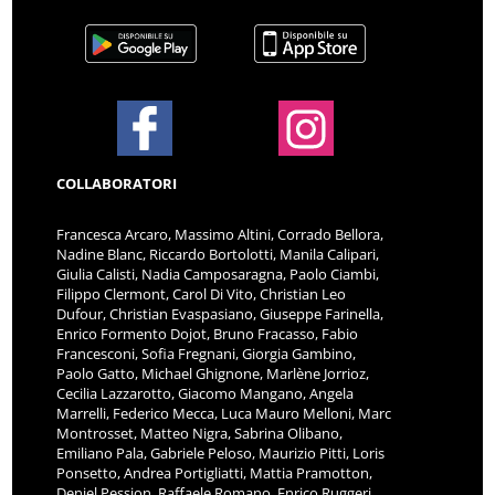
COLLABORATORI
Francesca Arcaro, Massimo Altini, Corrado Bellora,
Nadine Blanc, Riccardo Bortolotti, Manila Calipari,
Giulia Calisti, Nadia Camposaragna, Paolo Ciambi,
Filippo Clermont, Carol Di Vito, Christian Leo
Dufour, Christian Evaspasiano, Giuseppe Farinella,
Enrico Formento Dojot, Bruno Fracasso, Fabio
Francesconi, Sofia Fregnani, Giorgia Gambino,
Paolo Gatto, Michael Ghignone, Marlène Jorrioz,
Cecilia Lazzarotto, Giacomo Mangano, Angela
Marrelli, Federico Mecca, Luca Mauro Melloni, Marc
Montrosset, Matteo Nigra, Sabrina Olibano,
Emiliano Pala, Gabriele Peloso, Maurizio Pitti, Loris
Ponsetto, Andrea Portigliatti, Mattia Pramotton,
Deniel Pession, Raffaele Romano, Enrico Ruggeri,