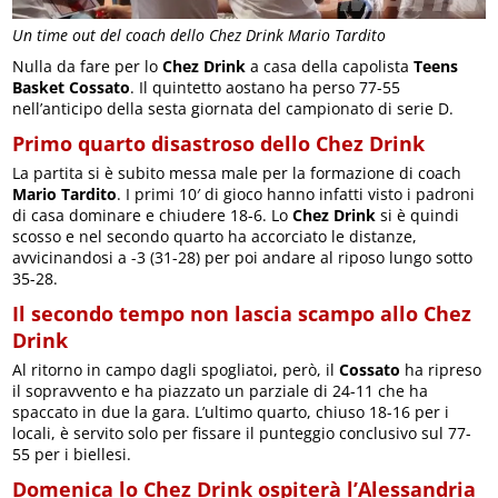
Un time out del coach dello Chez Drink Mario Tardito
Nulla da fare per lo
Chez Drink
a casa della capolista
Teens
Basket Cossato
. Il quintetto aostano ha perso 77-55
nell’anticipo della sesta giornata del campionato di serie D.
Primo quarto disastroso dello Chez Drink
La partita si è subito messa male per la formazione di coach
Mario Tardito
. I primi 10′ di gioco hanno infatti visto i padroni
di casa dominare e chiudere 18-6. Lo
Chez Drink
si è quindi
scosso e nel secondo quarto ha accorciato le distanze,
avvicinandosi a -3 (31-28) per poi andare al riposo lungo sotto
35-28.
Il secondo tempo non lascia scampo allo Chez
Drink
Al ritorno in campo dagli spogliatoi, però, il
Cossato
ha ripreso
il sopravvento e ha piazzato un parziale di 24-11 che ha
spaccato in due la gara. L’ultimo quarto, chiuso 18-16 per i
locali, è servito solo per fissare il punteggio conclusivo sul 77-
55 per i biellesi.
Domenica lo Chez Drink ospiterà l’Alessandria