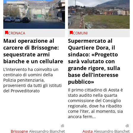
CRONACA
COMUNI
Maxi operazione al
Supermercato al
carcere di Brissogne:
Quartiere Dora, il
sequestrate armi
sindaco: «Progetto
bianche e un cellulare
sarà valutato con
grande rigore, sulla
L'intervento ha coinvolto un
base dell’interesse
centinaio di uomini della
Polizia penitenziaria,
pubblico»
provenienti da tutti gli istituti
Il primo cittadino di Aosta è
del Provveditorato
stato audito nella quarta
commissione del Consiglio
regionale, dove ha ribadito
come l'iter, al momento, sia
ancora ferm...
di
di
Brissogne
Alessandro Bianchet
Aosta
Alessandro Bianchet