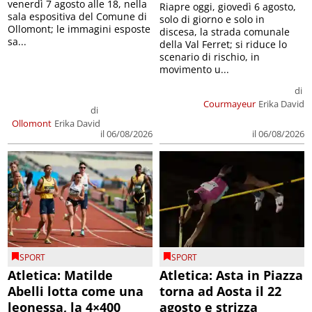
venerdì 7 agosto alle 18, nella
Riapre oggi, giovedì 6 agosto,
sala espositiva del Comune di
solo di giorno e solo in
Ollomont; le immagini esposte
discesa, la strada comunale
sa...
della Val Ferret; si riduce lo
scenario di rischio, in
movimento u...
di
Courmayeur
Erika David
di
Ollomont
Erika David
il 06/08/2026
il 06/08/2026
SPORT
SPORT
Atletica: Matilde
Atletica: Asta in Piazza
Abelli lotta come una
torna ad Aosta il 22
leonessa, la 4×400
agosto e strizza