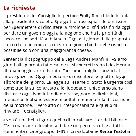
La richiesta
Il presidente del Consiglio in pectore Emily Rini chiede in aula
alla presidente Nicoletta Spelgatti di rassegnare le dimissioni
per «permettere di discutere la mozione di sfiducia fin da oggi;
per dare un governo oggi alla Regione che ha la priorità di
lavorare con serietà al bilancio. Oggi è il giorno della proposta
e non dalla polemica. La nostra regione chiede delle risposte
possibile solo con una maggioranza coesa».
Sentenzia il capogruppo della Lega Andrea Manfrin. «Siamo
giunti alla giornata fatidica in cui si concretizzano i desiderata
di una maggioranza risicata. Facciamo i migliori auguri al
nuovo governo. Oggi chiediamo di discutere le quattro leggi
all’ordine del giorno. La legge sull’esame di Stato è urgente così
come quella sul contrasto alle ludopatie. Chiediamo siano
discusse oggi. Non intendiamo rassegnare le dimissioni,
riteniamo debbano essere rispettati i tempi per la discussione
della mozione. Il vero atto di irresponsabilità è quello di
rinviare il Consiglio».
«Non è una bella figura quello di intralciare l’iter del bilancio.
C’è la mancanza di volontà di fare un percorso utile a tutti»
commenta il capogruppo dell’Union valdôtaine
Renzo Testolin
.