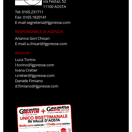
via Festaz, 52
11100 AOSTA
Tel: 0165.231711
Fax: 0165.1820141
E-mail
segreteria@lgpresse.com
RESPONSABILE DI AGENZIA
Arianna Gori Chisari
E-mail
a.chisari@lgpresse.com
Account
Luca Torino
l.torino@lgpresse.com
Ivana Cretier
i.cretier@lgpresse.com
Daniele Fimiano
d.fimiano@lgpresse.com