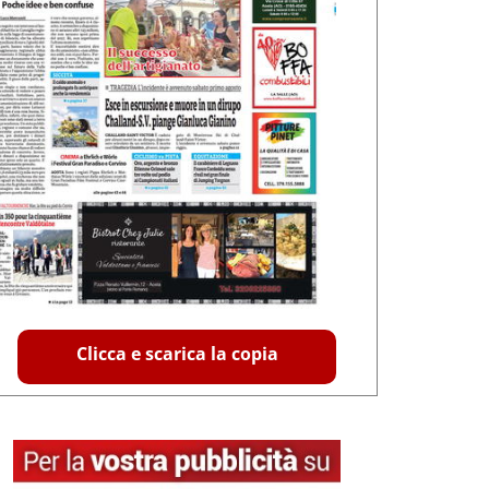
Clicca e scarica la copia