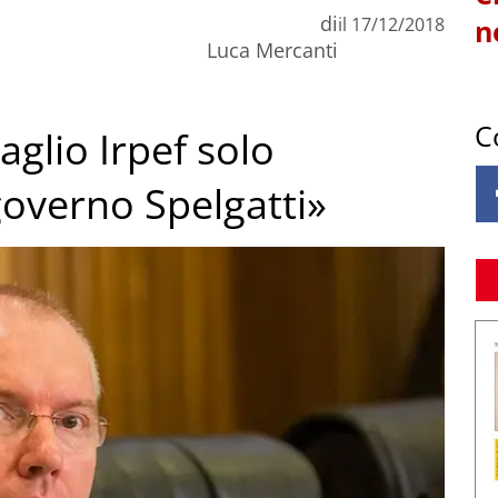
di
il
17/12/2018
n
Luca Mercanti
C
aglio Irpef solo
overno Spelgatti»