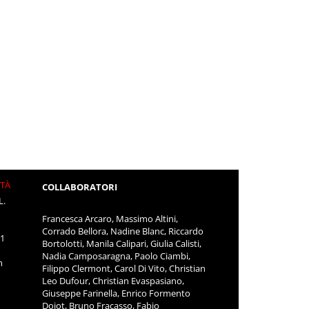
ITÀ
COLLABORATORI
L.
Francesca Arcaro, Massimo Altini,
Corrado Bellora, Nadine Blanc, Riccardo
11
Bortolotti, Manila Calipari, Giulia Calisti,
Nadia Camposaragna, Paolo Ciambi,
m
Filippo Clermont, Carol Di Vito, Christian
Leo Dufour, Christian Evaspasiano,
Giuseppe Farinella, Enrico Formento
Dojot, Bruno Fracasso, Fabio