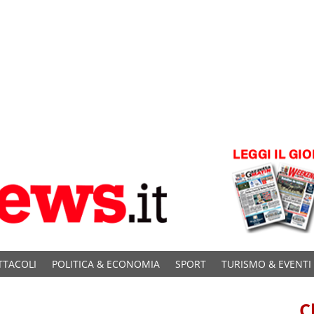
TTACOLI
POLITICA & ECONOMIA
SPORT
TURISMO & EVENTI
C