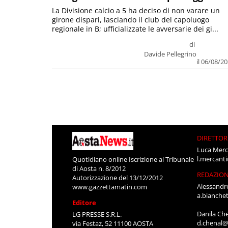
La Divisione calcio a 5 ha deciso di non varare un
girone dispari, lasciando il club del capoluogo
regionale in B; ufficializzate le avversarie dei gi...
di
Davide Pellegrino
il 06/08/2
DIRETTOR
Luca Merc
l.mercant
Quotidiano online Iscrizione al Tribunale
di Aosta n. 8/2012
REDAZIO
Autorizzazione del 13/12/2012
Alessandr
www.gazzettamatin.com
a.bianche
Editore
Danila Ch
LG PRESSE S.R.L.
d.chenal@
via Festaz, 52 11100 AOSTA