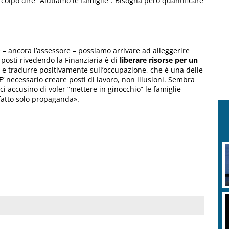
a colpo dire “Aiutiamo le famiglie”. Bisogna però quantificare
e – ancora l’assessore – possiamo arrivare ad alleggerire
o posti rivedendo la Finanziaria è di
liberare risorse per un
re e tradurre positivamente sull’occupazione, che è una delle
 E’ necessario creare posti di lavoro, non illusioni. Sembra
i accusino di voler “mettere in ginocchio” le famiglie
fatto solo propaganda».