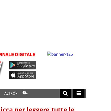
ALTRO
licca per leggere tutte le