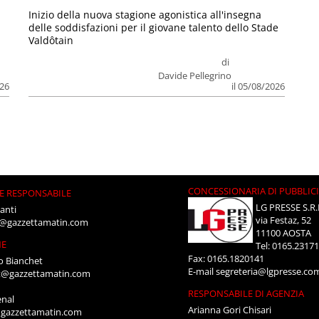
Inizio della nuova stagione agonistica all'insegna
delle soddisfazioni per il giovane talento dello Stade
Valdôtain
di
Davide Pellegrino
026
il 05/08/2026
CONCESSIONARIA DI PUBBLIC
E RESPONSABILE
LG PRESSE S.R.
anti
via Festaz, 52
i@gazzettamatin.com
11100 AOSTA
NE
Tel: 0165.2317
Fax: 0165.1820141
o Bianchet
E-mail
segreteria@lgpresse.co
t@gazzettamatin.com
RESPONSABILE DI AGENZIA
enal
Arianna Gori Chisari
gazzettamatin.com