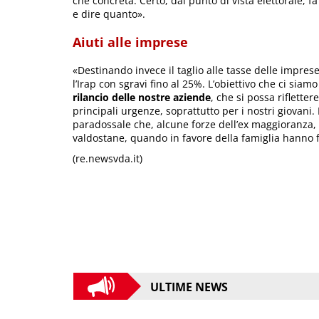
che concreta. Certo, dal punto di vista elettorale, f
e dire quanto».
Aiuti alle imprese
«Destinando invece il taglio alle tasse delle impres
l’Irap con sgravi fino al 25%. L’obiettivo che ci siam
rilancio delle nostre aziende
, che si possa riflette
principali urgenze, soprattutto per i nostri giovani.
paradossale che, alcune forze dell’ex maggioranza, c
valdostane, quando in favore della famiglia hanno 
(re.newsvda.it)
ULTIME NEWS