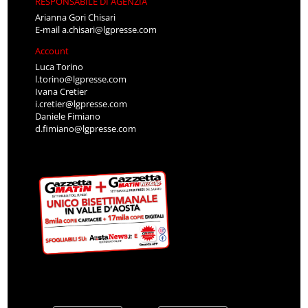
RESPONSABILE DI AGENZIA
Arianna Gori Chisari
E-mail
a.chisari@lgpresse.com
Account
Luca Torino
l.torino@lgpresse.com
Ivana Cretier
i.cretier@lgpresse.com
Daniele Fimiano
d.fimiano@lgpresse.com