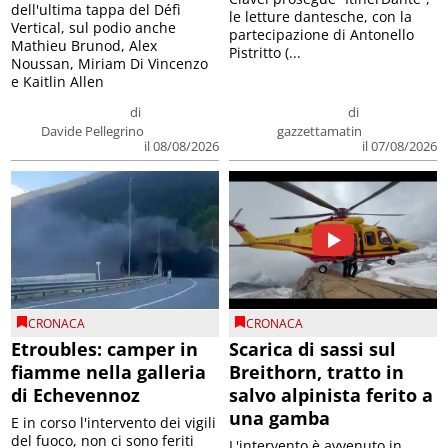
dell'ultima tappa del Défì
le letture dantesche, con la
Vertical, sul podio anche
partecipazione di Antonello
Mathieu Brunod, Alex
Pistritto (...
Noussan, Miriam Di Vincenzo
e Kaitlin Allen
di
di
Davide Pellegrino
gazzettamatin
il 08/08/2026
il 07/08/2026
CRONACA
CRONACA
Etroubles: camper in
Scarica di sassi sul
fiamme nella galleria
Breithorn, tratto in
di Echevennoz
salvo alpinista ferito a
una gamba
E in corso l'intervento dei vigili
del fuoco, non ci sono feriti
L'intervento è avvenuto in