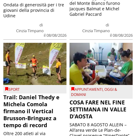
del Monte Bianco furono
Ondata di generosità per i tre
Jacques Balmat e Michel
giovani della provincia di
Gabriel Paccard
Udine
di
di
Cinzia Timpano
Cinzia Timpano
il 08/08/2026
il 08/08/2026
SPORT
APPUNTAMENTI
,
OGGI &
DOMANI
Trail: Daniel Thedy e
COSA FARE NEL FINE
Michela Comola
SETTIMANA IN VALLE
firmano il Vertical
D’AOSTA
Brusson-Bringuez a
tempo di record
SABATO 8 AGOSTO ALLEIN –
All’area verde Le Plan-de-
Oltre 200 atleti al via
Clavel prosegue “ItinerDante”,