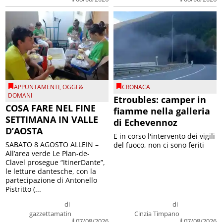
APPUNTAMENTI
,
OGGI &
CRONACA
DOMANI
Etroubles: camper in
COSA FARE NEL FINE
fiamme nella galleria
SETTIMANA IN VALLE
di Echevennoz
D’AOSTA
E in corso l'intervento dei vigili
SABATO 8 AGOSTO ALLEIN –
del fuoco, non ci sono feriti
All’area verde Le Plan-de-
Clavel prosegue “ItinerDante”,
le letture dantesche, con la
partecipazione di Antonello
Pistritto (...
di
di
gazzettamatin
Cinzia Timpano
il 07/08/2026
il 07/08/2026