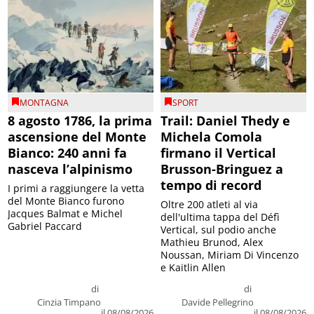
MONTAGNA
SPORT
8 agosto 1786, la prima
Trail: Daniel Thedy e
ascensione del Monte
Michela Comola
Bianco: 240 anni fa
firmano il Vertical
nasceva l’alpinismo
Brusson-Bringuez a
tempo di record
I primi a raggiungere la vetta
del Monte Bianco furono
Oltre 200 atleti al via
Jacques Balmat e Michel
dell'ultima tappa del Défì
Gabriel Paccard
Vertical, sul podio anche
Mathieu Brunod, Alex
Noussan, Miriam Di Vincenzo
e Kaitlin Allen
di
di
Cinzia Timpano
Davide Pellegrino
il 08/08/2026
il 08/08/2026