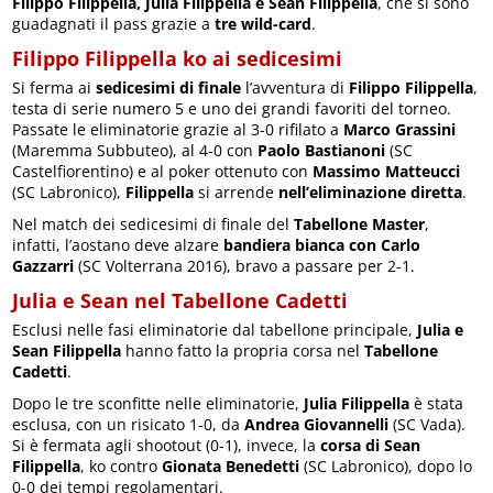
Filippo Filippella, Julia Filippella e Sean Filippella
, che si sono
guadagnati il pass grazie a
tre wild-card
.
Filippo Filippella ko ai sedicesimi
Si ferma ai
sedicesimi di finale
l’avventura di
Filippo Filippella
,
testa di serie numero 5 e uno dei grandi favoriti del torneo.
Passate le eliminatorie grazie al 3-0 rifilato a
Marco Grassini
(Maremma Subbuteo), al 4-0 con
Paolo Bastianoni
(SC
Castelfiorentino) e al poker ottenuto con
Massimo Matteucci
(SC Labronico),
Filippella
si arrende
nell’eliminazione diretta
.
Nel match dei sedicesimi di finale del
Tabellone Master
,
infatti, l’aostano deve alzare
bandiera bianca con Carlo
Gazzarri
(SC Volterrana 2016), bravo a passare per 2-1.
Julia e Sean nel Tabellone Cadetti
Esclusi nelle fasi eliminatorie dal tabellone principale,
Julia e
Sean Filippella
hanno fatto la propria corsa nel
Tabellone
Cadetti
.
Dopo le tre sconfitte nelle eliminatorie,
Julia Filippella
è stata
esclusa, con un risicato 1-0, da
Andrea Giovannelli
(SC Vada).
Si è fermata agli shootout (0-1), invece, la
corsa di Sean
Filippella
, ko contro
Gionata Benedetti
(SC Labronico), dopo lo
0-0 dei tempi regolamentari.