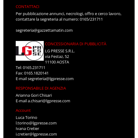
CONTATTACI
Per pubblicazione annunci, necrologi, offro e cerco lavoro,
contattare la segreteria al numero: 0165/231711
segreteria@gazzettamatin.com
CONCESSIONARIA DI PUBBLICITÀ
LG PRESSE S.R.L.
via Festaz, 52
11100 AOSTA
Tel: 0165.231711
Fax: 0165.1820141
E-mail
segreteria@lgpresse.com
RESPONSABILE DI AGENZIA
Arianna Gori Chisari
E-mail
a.chisari@lgpresse.com
Account
Luca Torino
l.torino@lgpresse.com
Ivana Cretier
i.cretier@lgpresse.com