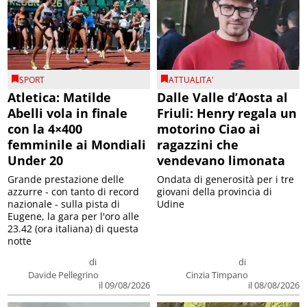
SPORT
ATTUALITA'
Atletica: Matilde
Dalle Valle d’Aosta al
Abelli vola in finale
Friuli: Henry regala un
con la 4×400
motorino Ciao ai
femminile ai Mondiali
ragazzini che
Under 20
vendevano limonata
Grande prestazione delle
Ondata di generosità per i tre
azzurre - con tanto di record
giovani della provincia di
nazionale - sulla pista di
Udine
Eugene, la gara per l'oro alle
23.42 (ora italiana) di questa
notte
di
di
Davide Pellegrino
Cinzia Timpano
il 09/08/2026
il 08/08/2026