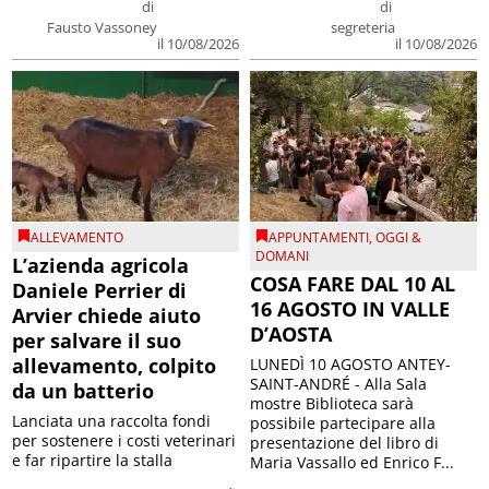
di
di
Fausto Vassoney
segreteria
il 10/08/2026
il 10/08/2026
ALLEVAMENTO
APPUNTAMENTI
,
OGGI &
DOMANI
L’azienda agricola
COSA FARE DAL 10 AL
Daniele Perrier di
16 AGOSTO IN VALLE
Arvier chiede aiuto
D’AOSTA
per salvare il suo
allevamento, colpito
LUNEDÌ 10 AGOSTO ANTEY-
SAINT-ANDRÉ - Alla Sala
da un batterio
mostre Biblioteca sarà
Lanciata una raccolta fondi
possibile partecipare alla
per sostenere i costi veterinari
presentazione del libro di
e far ripartire la stalla
Maria Vassallo ed Enrico F...