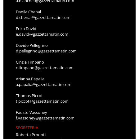
a.bianchet@gazzettamatin.com
Danila Chenal
d.chenal@gazzettamatin.com
Erika David
e.david@gazzettamatin.com
Davide Pellegrino
d.pellegrino@gazzettamatin.com
Cinzia Timpano
c.timpano@gazzettamatin.com
Arianna Papalia
a.papalia@gazzettamatin.com
Thomas Piccot
t.piccot@gazzettamatin.com
Fausto Vassoney
f.vassoney@gazzettamatin.com
SEGRETERIA
Roberta Prodoti