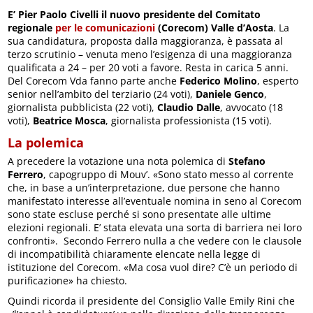
E’ Pier Paolo Civelli il nuovo presidente del Comitato
regionale
per le comunicazioni
(Corecom) Valle d’Aosta
. La
sua candidatura, proposta dalla maggioranza, è passata al
terzo scrutinio – venuta meno l’esigenza di una maggioranza
qualificata a 24 – per 20 voti a favore. Resta in carica 5 anni.
Del Corecom Vda fanno parte anche
Federico Molino
, esperto
senior nell’ambito del terziario (24 voti),
Daniele Genco
,
giornalista pubblicista (22 voti),
Claudio Dalle
, avvocato (18
voti),
Beatrice Mosca
, giornalista professionista (15 voti).
La polemica
A precedere la votazione una nota polemica di
Stefano
Ferrero
, capogruppo di Mouv’. «Sono stato messo al corrente
che, in base a un’interpretazione, due persone che hanno
manifestato interesse all’eventuale nomina in seno al Corecom
sono state escluse perché si sono presentate alle ultime
elezioni regionali. E’ stata elevata una sorta di barriera nei loro
confronti». Secondo Ferrero nulla a che vedere con le clausole
di incompatibilità chiaramente elencate nella legge di
istituzione del Corecom. «Ma cosa vuol dire? C’è un periodo di
purificazione» ha chiesto.
Quindi ricorda il presidente del Consiglio Valle Emily Rini che