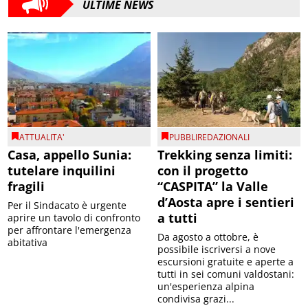
ULTIME NEWS
ATTUALITA'
PUBBLIREDAZIONALI
Casa, appello Sunia:
Trekking senza limiti:
tutelare inquilini
con il progetto
fragili
“CASPITA” la Valle
d’Aosta apre i sentieri
Per il Sindacato è urgente
a tutti
aprire un tavolo di confronto
per affrontare l'emergenza
Da agosto a ottobre, è
abitativa
possibile iscriversi a nove
escursioni gratuite e aperte a
tutti in sei comuni valdostani:
un'esperienza alpina
condivisa grazi...