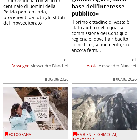
L'intervento ha coinvolto un
base dell’interesse
centinaio di uomini della
Polizia penitenziaria,
pubblico»
provenienti da tutti gli istituti
Il primo cittadino di Aosta è
del Provveditorato
stato audito nella quarta
commissione del Consiglio
regionale, dove ha ribadito
come l'iter, al momento, sia
ancora ferm...
di
di
Brissogne
Alessandro Bianchet
Aosta
Alessandro Bianchet
il 06/08/2026
il 06/08/2026
FOTOGRAFIA
AMBIENTE
,
GHIACCIAI
,
MONTAGNA