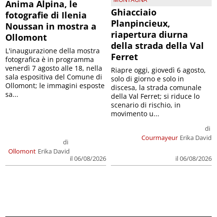
Anima Alpina, le
Ghiacciaio
fotografie di Ilenia
Planpincieux,
Noussan in mostra a
riapertura diurna
Ollomont
della strada della Val
L'inaugurazione della mostra
Ferret
fotografica è in programma
venerdì 7 agosto alle 18, nella
Riapre oggi, giovedì 6 agosto,
sala espositiva del Comune di
solo di giorno e solo in
Ollomont; le immagini esposte
discesa, la strada comunale
sa...
della Val Ferret; si riduce lo
scenario di rischio, in
movimento u...
di
Courmayeur
Erika David
di
Ollomont
Erika David
il 06/08/2026
il 06/08/2026