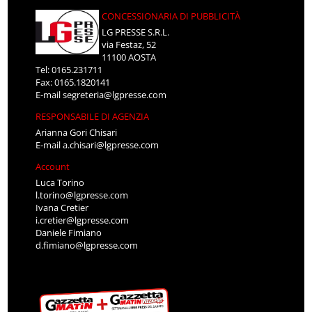
CONCESSIONARIA DI PUBBLICITÀ
LG PRESSE S.R.L.
via Festaz, 52
11100 AOSTA
Tel: 0165.231711
Fax: 0165.1820141
E-mail
segreteria@lgpresse.com
RESPONSABILE DI AGENZIA
Arianna Gori Chisari
E-mail
a.chisari@lgpresse.com
Account
Luca Torino
l.torino@lgpresse.com
Ivana Cretier
i.cretier@lgpresse.com
Daniele Fimiano
d.fimiano@lgpresse.com