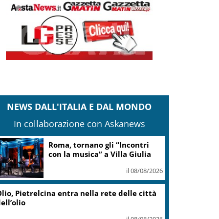
NEWS DALL'ITALIA E DAL MONDO
In collaborazione con Askanews
Adyen e GetYourGuide: 15
anni di innovazione per le
esperienze di viaggio
il 07/08/2026
Caretta caretta, circa 280 nidi
individuati in Italia dopo