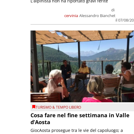
L'alpinista non ha riportato gravi ferite
di
cervinia
Alessandro Bianchet
il 07/08/2
TURISMO & TEMPO LIBERO
Cosa fare nel fine settimana in Valle
d’Aosta
GiocAosta prosegue tra le vie del capoluogo; a