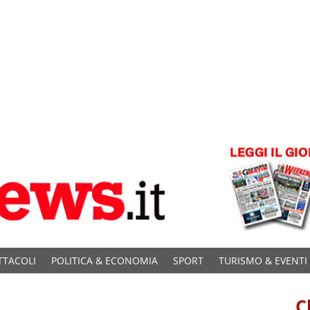
TTACOLI
POLITICA & ECONOMIA
SPORT
TURISMO & EVENTI
C