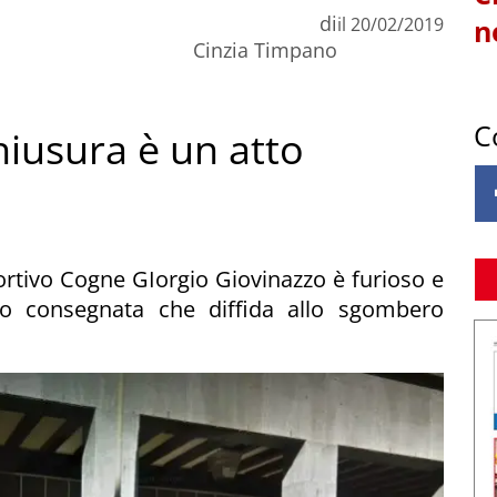
di
il
20/02/2019
n
Cinzia Timpano
C
hiusura è un atto
portivo Cogne GIorgio Giovinazzo è furioso e
o consegnata che diffida allo sgombero