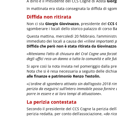
A dirlo è il Presidente del CCS Cogne di Aosta
Giorg
In mattinata era stata consegnata la diffida di sgo
Diffida non ritirata
Non ci sta
Giorgio Giovinazzo,
presidente del
CCS 
sgomberare i locali dello storico palazzo di corso Ba
Questa mattina, mercoledì 20 febbraio, l’amministra
immediato dei locali a causa dei
«rilievi importanti p
Diffida che però non è stata ritirata da Giovinazzo
«Riteniamo l’atto di chiusura del Cral Cogne una forzat
degli uffici reca un danno a tutta la comunità e alle f
Si apre così la nota inviata nel pomeriggio dalla p
Nota che si è resa necessaria a seguito delle dichiar
alle finanze e patrimonio Renzo Testolin.
«L’ordine di sgombero attivato sin dall’agosto 2018 rim
perizia da eseguirsi sull’intero immobile possa fornire u
porre in essere e ai loro tempi di attuazione».
La perizia contestata
Secondo il presidente del CCS Cogne la perizia dell
perizia redatta, per conto dell’associazione,
«da rico