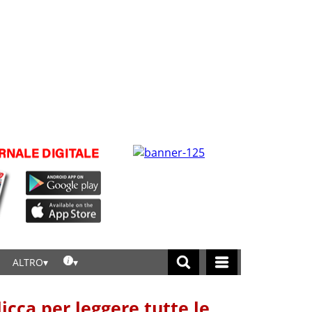
ALTRO
licca per leggere tutte le