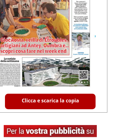
Clicca e scarica la copia