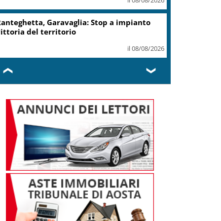
record 2025
il 07/08/2026
Turismo, Osservatorio
Telepass: +20% di interesse
per i viaggi in auto
il 07/08/2026
❮
❯